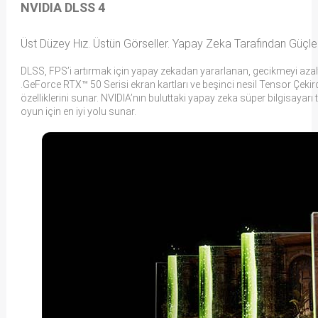
NVIDIA DLSS 4
Üst Düzey Hız. Üstün Görseller. Yapay Zeka Tarafından Güçlend
DLSS, FPS’i artırmak için yapay zekadan yararlanan, gecikmeyi azaltan 
.‌GeForce RTX™ 50 Serisi ekran kartları ve beşinci nesil Tensor Çekir
özelliklerini sunar. NVIDIA’nın buluttaki yapay zeka süper bilgisayar
oyun için en iyi yolu sunar.