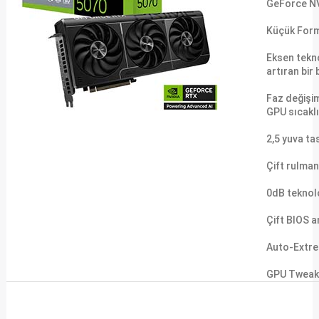
GeForce NVI
Küçük Form 
Eksen tekno
artıran bir 
Faz değişim
GPU sıcaklı
2,5 yuva t
Çift rulman
0dB teknolo
Çift BIOS a
Auto-Extrem
GPU Tweak I