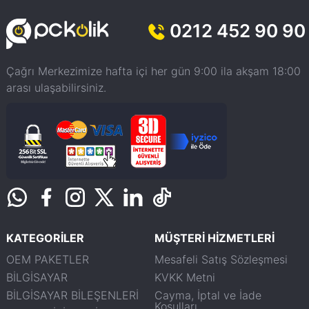
0212 452 90 90
Çağrı Merkezimize hafta içi her gün 9:00 ila akşam 18:00
arası ulaşabilirsiniz.
KATEGORİLER
MÜŞTERİ HİZMETLERİ
OEM PAKETLER
Mesafeli Satış Sözleşmesi
BİLGİSAYAR
KVKK Metni
BİLGİSAYAR BİLEŞENLERİ
Cayma, İptal ve İade
Koşulları