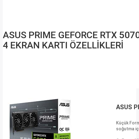
ASUS PRIME GEFORCE RTX 5070
4 EKRAN KARTI ÖZELLİKLERİ
ASUS P
Küçük Form
soğutma içi