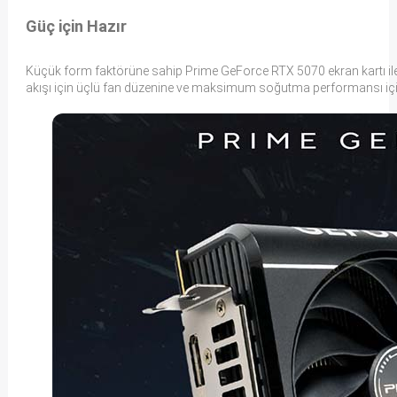
Güç için Hazır
Küçük form faktörüne sahip Prime GeForce RTX 5070 ekran kartı ile
akışı için üçlü fan düzenine ve maksimum soğutma performansı içi