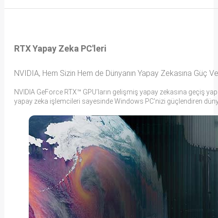
RTX Yapay Zeka PC'leri
NVIDIA, Hem Sizin Hem de Dünyanın Yapay Zekasına Güç Ver
NVIDIA GeForce RTX™ GPU’ların gelişmiş yapay zekasına geçiş yapın ve 
yapay zeka işlemcileri sayesinde Windows PC'nizi güçlendiren dünya