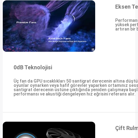
Eksen Te
Performansı
yüksek perf
artıran bir
0dB Teknolojisi
Üç fan da GPU sıcaklıkları 50 santigrat derecenin altına düş
oyunlar oynarken veya hafif görevler yaparken ortamınız sessizl
santigrat derecenin üstüne çıktığında yeniden çalışmaya başla
performansı ve akustiği dengeleyen hız eğrisini referans alır.
Çift Rulm