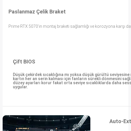
Paslanmaz Çelik Braket
Prime RTX 5070’in montaj braketi sağlamlığı ve korozyona karşı dayan
Çift BIOS
Düşük çekirdek sıcaklığına mı yoksa düşük gürültü seviyesine
kartın her an serin kalması için fanların sürekli dönmesini sağ
düzey ayarları korur fakat orta seviye sıcaklıklarda daha sessi
uygular.
Auto-Ext