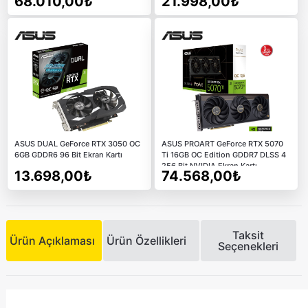
68.010,00₺
21.998,00₺
ASUS DUAL GeForce RTX 3050 OC
ASUS PROART GeForce RTX 5070
6GB GDDR6 96 Bit Ekran Kartı
Ti 16GB OC Edition GDDR7 DLSS 4
256 Bit NVIDIA Ekran Kartı
13.698,00₺
74.568,00₺
Taksit
Ürün Açıklaması
Ürün Özellikleri
Seçenekleri