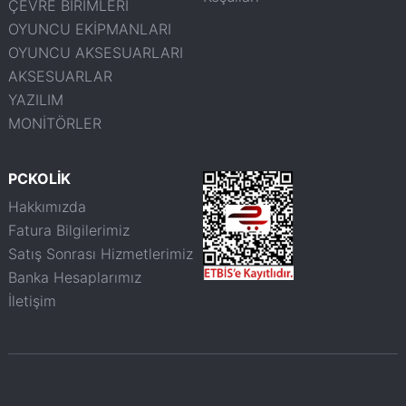
ÇEVRE BİRİMLERİ
OYUNCU EKİPMANLARI
OYUNCU AKSESUARLARI
AKSESUARLAR
YAZILIM
MONİTÖRLER
PCKOLİK
Hakkımızda
Fatura Bilgilerimiz
Satış Sonrası Hizmetlerimiz
Banka Hesaplarımız
İletişim