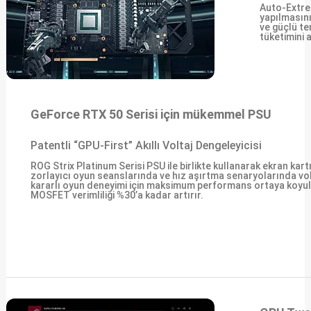
Auto-Extrem
yapılmasını
ve güçlü te
tüketimini 
GeForce RTX 50 Serisi için mükemmel PSU
Patentli “GPU-First” Akıllı Voltaj Dengeleyicisi
ROG Strix Platinum Serisi PSU ile birlikte kullanarak ekran kartı
zorlayıcı oyun seanslarında ve hız aşırtma senaryolarında vo
kararlı oyun deneyimi için maksimum performans ortaya koyul
MOSFET verimliliği %30’a kadar artırır.