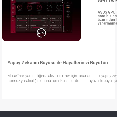
GPU Twea
ASUS GPU Tw
saat hızları
üzerinden h
yararlanman
Yapay Zekanın Büyüsü ile Hayallerinizi Büyütün
MuseTree, yaratıcılığınızı alevlendirmek için tasarlanan bir yapay ze
sonsuz yaratıcılığın önünü açın. Kullanıcı dostu arayüzü ile büyüley