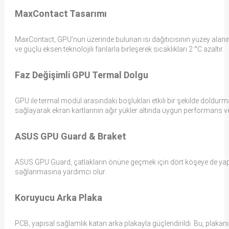
MaxContact Tasarımı
MaxContact, GPU’nun üzerinde bulunan ısı dağıtıcısının yüzey alanın
ve güçlü eksen teknolojili fanlarla birleşerek sıcaklıkları 2 °C azaltır.
Faz Değişimli GPU Termal Dolgu
GPU ile termal modül arasındaki boşlukları etkili bir şekilde doldurmak
sağlayarak ekran kartlarının ağır yükler altında uygun performans 
ASUS GPU Guard & Braket
ASUS GPU Guard, çatlakların önüne geçmek için dört köşeye de yapışt
sağlanmasına yardımcı olur.
Koruyucu Arka Plaka
PCB, yapısal sağlamlık katan arka plakayla güçlendirildi. Bu, plakanın