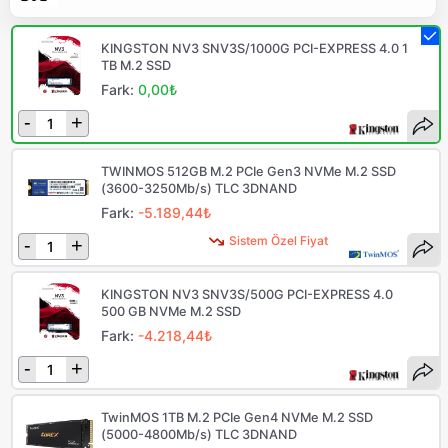
KINGSTON NV3 SNV3S/1000G PCI-EXPRESS 4.0 1
TB M.2 SSD
Fark:
0,00₺
-
+
TWINMOS 512GB M.2 PCIe Gen3 NVMe M.2 SSD
(3600-3250Mb/s) TLC 3DNAND
Fark:
-5.189,44₺
Sistem Özel Fiyat
-
+
KINGSTON NV3 SNV3S/500G PCI-EXPRESS 4.0
500 GB NVMe M.2 SSD
Fark:
-4.218,44₺
-
+
TwinMOS 1TB M.2 PCIe Gen4 NVMe M.2 SSD
(5000-4800Mb/s) TLC 3DNAND