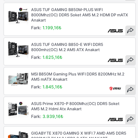
ASUS TUF GAMING B850M-PLUS WIFI
8000Mhz(OC) DDR5 Soket AM5 M.2 HDMI DP mATX
Anakart
Fark:
1.199,16₺
ASUS TUF GAMING B850-E WIFI DDR5
8000mhz(OC) M.2 AM5 ATX Anakart
Fark:
1.625,16₺
MSI B850M Gaming Plus WIFI DDR5 8200MHz M.2
AM5 mATX Anakart
Fark:
1.845,16₺
ASUS Prime X870-P 8000Mhz(OC) DDR5 Soket
AM5 M.2 Hdmi Atx Anakart
Fark:
3.939,16₺
GIGABYTE X870 GAMING X WIFI 7 AMD AM5 DDR5