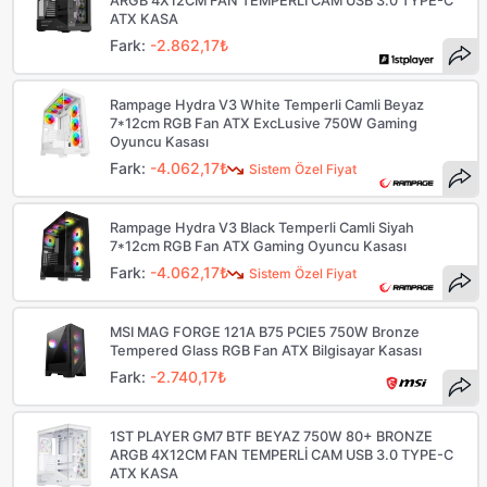
ARGB 4X12CM FAN TEMPERLİ CAM USB 3.0 TYPE-C
ATX KASA
Fark:
-2.862,17₺
Rampage Hydra V3 White Temperli Camli Beyaz
7*12cm RGB Fan ATX ExcLusive 750W Gaming
Oyuncu Kasası
Fark:
-4.062,17₺
Sistem Özel Fiyat
Rampage Hydra V3 Black Temperli Camli Siyah
7*12cm RGB Fan ATX Gaming Oyuncu Kasası
Fark:
-4.062,17₺
Sistem Özel Fiyat
MSI MAG FORGE 121A B75 PCIE5 750W Bronze
Tempered Glass RGB Fan ATX Bilgisayar Kasası
Fark:
-2.740,17₺
1ST PLAYER GM7 BTF BEYAZ 750W 80+ BRONZE
ARGB 4X12CM FAN TEMPERLİ CAM USB 3.0 TYPE-C
ATX KASA