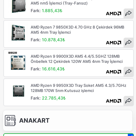
AM5 nm5 İşlemci (Tray-Fansız)
Fark:
1.885,43₺
AMD Ryzen 7 9850X3D 4.70 GHz 8 Çekirdek 96MB
AM5 4nm Tray İşlemci
Fark:
10.878,43₺
AMD Ryzen 9 9900X3D AM5 4.4/5.5GHZ 128MB
Önbellek 12 Çekirdek 120W AM5 4nm Tray İşlemci
Fark:
16.616,43₺
AMD Ryzen 9 9950X3D Tray Soket AM5 4.3/5.7GHz
128MB 170W 5nm Kutusuz işlemci
Fark:
22.785,43₺
ANAKART