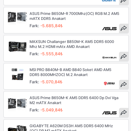
ASUS Prime B650M-R 7000Mhz(OC) RGB M.2 AM5
mATX DDR5 Anakart
Fark:
-5.685,84₺
MAXSUN Challanger B850M-K AM5 DDR5 6000
Mhz M.2 HDMI mAtx AMD Anakart
Fark:
-5.555,84₺
MSI PRO B840M-B AMD B840 Soket AMD AM5
DDR5 8000MHZOC) M.2 Anakart
Fark:
-5.070,84₺
ASUS Prime B650M-K AM5 DDR5 6400 Dp Dvi Vga
M2 mATX Anakart
Fark:
-5.049,84₺
GIGABYTE A620M DS3H AM5 DDR5 6400 MHz
(OC) DP M2 mATX Anakart