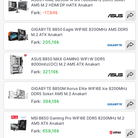
AM5 M.2 HDMI DP mATX Anakart
Fark:
-17,84₺
GIGABYTE B850 Eagle WIFI6E 8200MHz AM5 DDR5
M.2 ATX Anakart
Fark:
205,16₺
ASUS B850 MAX GAMING WIFI W DDR5
8000mhz(OC) M.2 AM5 ATX Anakart
Fark:
321,16₺
GIGABYTE B850M Aorus Elite WIFI6E Ice 8200MHz
DDR5 Soket AM5 M.2 Anakart
Fark:
394,16₺
MSI B850 Gaming Pro WIFI6E DDR5 8200MHz M.2
AM5 ATX Anakart
Fark:
658,16₺