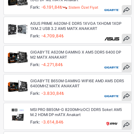
Fark:
-6.191,84₺
Sistem Özel Fiyat
ASUS PRIME A620M-E DDR5 1XVGA 1XHDMI 1XDP
1XM.2 USB 3.2 AM5 MATX ANAKART
Fark:
-4.709,84₺
GIGABYTE A620M GAMING X AM5 DDR5 6400 DP
M2 MATX ANAKART
Fark:
-4.271,84₺
GIGABYTE B650M GAMING WIFI6E AMD AM5 DDR5
6400MHZ MATX ANAKART
Fark:
-3.830,84₺
MSI PRO B850M-G 8200MHzOC) DDR5 Soket AM5
M.2 HDMI DP mATX Anakart
Fark:
-3.614,84₺