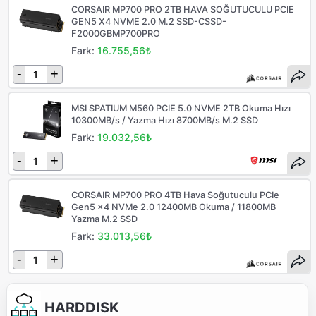
CORSAIR MP700 PRO 2TB HAVA SOĞUTUCULU PCIE
GEN5 X4 NVME 2.0 M.2 SSD-CSSD-
F2000GBMP700PRO
Fark:
16.755,56₺
-
+
MSI SPATIUM M560 PCIE 5.0 NVME 2TB Okuma Hızı
10300MB/s / Yazma Hızı 8700MB/s M.2 SSD
Fark:
19.032,56₺
-
+
CORSAIR MP700 PRO 4TB Hava Soğutuculu PCIe
Gen5 x4 NVMe 2.0 12400MB Okuma / 11800MB
Yazma M.2 SSD
Fark:
33.013,56₺
-
+
HARDDISK