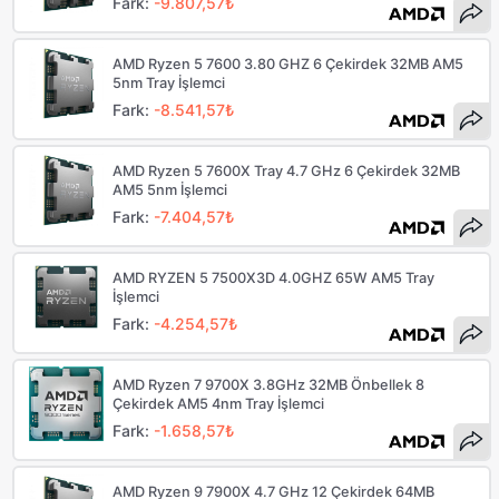
Fark:
-9.807,57₺
AMD Ryzen 5 7600 3.80 GHZ 6 Çekirdek 32MB AM5
5nm Tray İşlemci
Fark:
-8.541,57₺
AMD Ryzen 5 7600X Tray 4.7 GHz 6 Çekirdek 32MB
AM5 5nm İşlemci
Fark:
-7.404,57₺
AMD RYZEN 5 7500X3D 4.0GHZ 65W AM5 Tray
İşlemci
Fark:
-4.254,57₺
AMD Ryzen 7 9700X 3.8GHz 32MB Önbellek 8
Çekirdek AM5 4nm Tray İşlemci
Fark:
-1.658,57₺
AMD Ryzen 9 7900X 4.7 GHz 12 Çekirdek 64MB