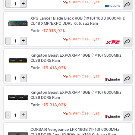
Sistem Özel Fiyat
-
+
XPG Lancer Blade Black RGB (1X16) 16GB 6000MHz
CL48 XMP/EXPO DDR5 Kutusuz Ram
Fark:
-17.918,92₺
Sistem Özel Fiyat
-
+
Kingston Beast EXPO/XMP 16GB (1x16) 5600Mhz
CL36 DDR5 Ram
Fark:
-16.418,92₺
Sistem Özel Fiyat
-
+
Kingston Beast EXPO/XMP 16GB (1x16) 6000Mhz
CL36 DDR5 Ram
Fark:
-15.918,92₺
Sistem Özel Fiyat
-
+
CORSAIR Vengeance LPX 16GB (1x16) 6000MHz
CL36 DDR5 Amd EXPO/Intel XMP Kutusuz Ram