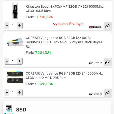
Kingston Beast EXPO/XMP 32GB (1x32) 6000Mhz
CL30 DDR5 Ram
Fark:
-1.718,92₺
Sistem Özel Fiyat
-
+
CORSAIR Vengeance RGB 32GB (2x16GB)
6400Mhz CL36 DDR5 Amd EXPO/Intel XMP Beyaz
Ram
Fark:
7.281,08₺
-
+
CORSAIR Vengeance RGB 48GB (2X24) 6000MHz
CL36 Intel XMP DDR5 Ram
Fark:
9.826,08₺
-
+
SSD