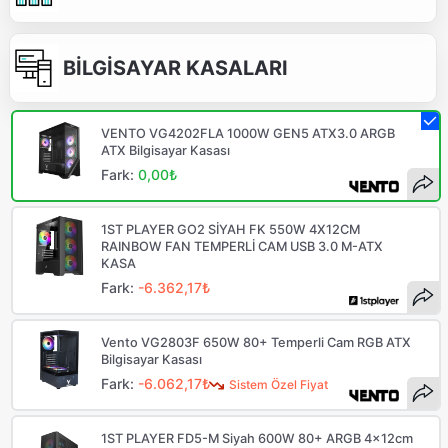
BİLGİSAYAR KASALARI
VENTO VG4202FLA 1000W GEN5 ATX3.0 ARGB
ATX Bilgisayar Kasası
Fark:
0,00₺
1ST PLAYER GO2 SİYAH FK 550W 4X12CM
RAINBOW FAN TEMPERLİ CAM USB 3.0 M-ATX
KASA
Fark:
-6.362,17₺
Vento VG2803F 650W 80+ Temperli Cam RGB ATX
Bilgisayar Kasası
Fark:
-6.062,17₺
Sistem Özel Fiyat
1ST PLAYER FD5-M Siyah 600W 80+ ARGB 4x12cm