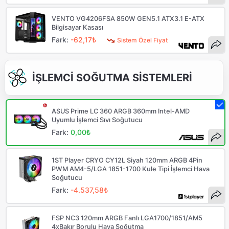
VENTO VG4206FSA 850W GEN5.1 ATX3.1 E-ATX
Bilgisayar Kasası
Fark:
-62,17₺
Sistem Özel Fiyat
İŞLEMCİ SOĞUTMA SİSTEMLERİ
ASUS Prime LC 360 ARGB 360mm Intel-AMD
Uyumlu İşlemci Sıvı Soğutucu
Fark:
0,00₺
1ST Player CRYO CY12L Siyah 120mm ARGB 4Pin
PWM AM4-5/LGA 1851-1700 Kule Tipi İşlemci Hava
Soğutucu
Fark:
-4.537,58₺
FSP NC3 120mm ARGB Fanlı LGA1700/1851/AM5
4xBakır Borulu Hava Soğutma