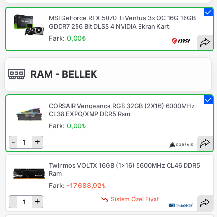
MSI GeForce RTX 5070 Ti Ventus 3x OC 16G 16GB
GDDR7 256 Bit DLSS 4 NVIDIA Ekran Kartı
Fark:
0,00₺
RAM - BELLEK
CORSAIR Vengeance RGB 32GB (2X16) 6000MHz
CL38 EXPO/XMP DDR5 Ram
Fark:
0,00₺
-
+
Twinmos VOLTX 16GB (1x16) 5600MHz CL46 DDR5
Ram
Fark:
-17.688,92₺
Sistem Özel Fiyat
-
+