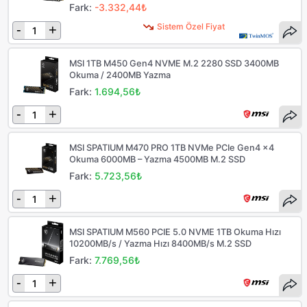
Fark:
-3.332,44₺
Sistem Özel Fiyat
-
+
MSI 1TB M450 Gen4 NVME M.2 2280 SSD 3400MB
Okuma / 2400MB Yazma
Fark:
1.694,56₺
-
+
MSI SPATIUM M470 PRO 1TB NVMe PCIe Gen4 x4
Okuma 6000MB – Yazma 4500MB M.2 SSD
Fark:
5.723,56₺
-
+
MSI SPATIUM M560 PCIE 5.0 NVME 1TB Okuma Hızı
10200MB/s / Yazma Hızı 8400MB/s M.2 SSD
Fark:
7.769,56₺
-
+