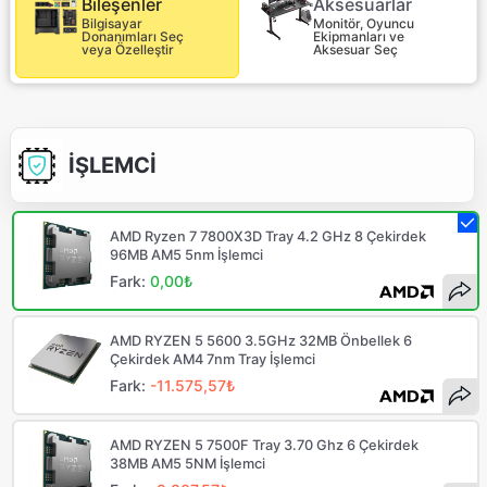
Aksesuarlar
Bileşenler
Monitör, Oyuncu
Bilgisayar
Ekipmanları ve
Donanımları Seç
Aksesuar Seç
veya Özelleştir
İŞLEMCİ
AMD Ryzen 7 7800X3D Tray 4.2 GHz 8 Çekirdek
96MB AM5 5nm İşlemci
Fark:
0,00₺
AMD RYZEN 5 5600 3.5GHz 32MB Önbellek 6
Çekirdek AM4 7nm Tray İşlemci
Fark:
-11.575,57₺
AMD RYZEN 5 7500F Tray 3.70 Ghz 6 Çekirdek
38MB AM5 5NM İşlemci