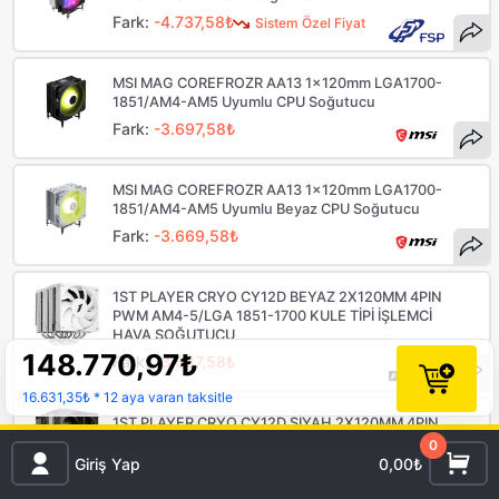
Fark:
-4.737,58₺
Sistem Özel Fiyat
MSI MAG COREFROZR AA13 1x120mm LGA1700-
1851/AM4-AM5 Uyumlu CPU Soğutucu
Fark:
-3.697,58₺
MSI MAG COREFROZR AA13 1x120mm LGA1700-
1851/AM4-AM5 Uyumlu Beyaz CPU Soğutucu
Fark:
-3.669,58₺
1ST PLAYER CRYO CY12D BEYAZ 2X120MM 4PIN
PWM AM4-5/LGA 1851-1700 KULE TİPİ İŞLEMCİ
HAVA SOĞUTUCU
148.770,97
₺
Fark:
-3.637,58₺
16.631,35₺
* 12 aya varan taksitle
1ST PLAYER CRYO CY12D SİYAH 2X120MM 4PIN
PWM AM4-5/LGA 1851-1700 KULE TİPİ İŞLEMCİ
0
HAVA SOĞUTUCU
Giriş Yap
0,00₺
Fark:
-3.637,58₺