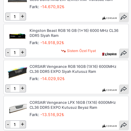
Fark:
-14.670,92₺
-
+
Kingston Beast RGB 16 GB (1x16) 6000 MHz CL36
DDR5 Siyah Ram
Fark:
-14.918,92₺
Sistem Özel Fiyat
-
+
CORSAIR Vengeance RGB 16GB (1X16) 6000MHz
CL36 DDR5 EXPO Siyah Kutusuz Ram
Fark:
-14.029,92₺
-
+
CORSAIR Vengeance LPX 16GB (1X16) 6000MHz
CL36 DDR5 EXPO Kutusuz Beyaz Ram
Fark:
-13.516,92₺
-
+