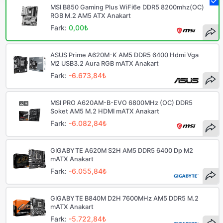
MSI B850 Gaming Plus WiFi6e DDR5 8200mhz(OC)
RGB M.2 AM5 ATX Anakart
Fark:
0,00₺
ASUS Prime A620M-K AM5 DDR5 6400 Hdmi Vga
M2 USB3.2 Aura RGB mATX Anakart
Fark:
-6.673,84₺
MSI PRO A620AM-B-EVO 6800MHz (OC) DDR5
Soket AM5 M.2 HDMI mATX Anakart
Fark:
-6.082,84₺
GIGABYTE A620M S2H AM5 DDR5 6400 Dp M2
mATX Anakart
Fark:
-6.055,84₺
GIGABYTE B840M D2H 7600MHz AM5 DDR5 M.2
mATX Anakart
Fark:
-5.722,84₺