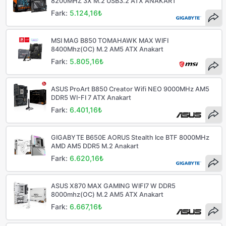
8200MHZ 3X M.2 USB3.2 ATX ANAKART
Fark:
5.124,16₺
MSI MAG B850 TOMAHAWK MAX WIFI
8400Mhz(OC) M.2 AM5 ATX Anakart
Fark:
5.805,16₺
ASUS ProArt B850 Creator Wifi NEO 9000MHz AM5
DDR5 WI-FI 7 ATX Anakart
Fark:
6.401,16₺
GIGABYTE B650E AORUS Stealth Ice BTF 8000MHz
AMD AM5 DDR5 M.2 Anakart
Fark:
6.620,16₺
ASUS X870 MAX GAMING WIFI7 W DDR5
8000mhz(OC) M.2 AM5 ATX Anakart
Fark:
6.667,16₺