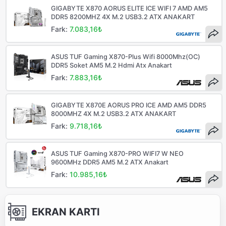
GIGABYTE X870 AORUS ELITE ICE WIFI 7 AMD AM5
DDR5 8200MHZ 4X M.2 USB3.2 ATX ANAKART
Fark:
7.083,16₺
ASUS TUF Gaming X870-Plus Wifi 8000Mhz(OC)
DDR5 Soket AM5 M.2 Hdmi Atx Anakart
Fark:
7.883,16₺
GIGABYTE X870E AORUS PRO ICE AMD AM5 DDR5
8000MHZ 4X M.2 USB3.2 ATX ANAKART
Fark:
9.718,16₺
ASUS TUF Gaming X870-PRO WIFI7 W NEO
9600MHz DDR5 AM5 M.2 ATX Anakart
Fark:
10.985,16₺
EKRAN KARTI