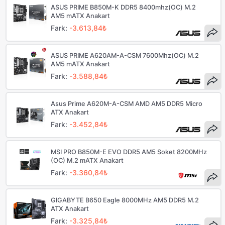
ASUS PRIME B850M-K DDR5 8400mhz(OC) M.2
AM5 mATX Anakart
Fark:
-3.613,84₺
ASUS PRIME A620AM-A-CSM 7600Mhz(OC) M.2
AM5 mATX Anakart
Fark:
-3.588,84₺
Asus Prime A620M-A-CSM AMD AM5 DDR5 Micro
ATX Anakart
Fark:
-3.452,84₺
MSI PRO B850M-E EVO DDR5 AM5 Soket 8200MHz
(OC) M.2 mATX Anakart
Fark:
-3.360,84₺
GIGABYTE B650 Eagle 8000MHz AM5 DDR5 M.2
ATX Anakart
Fark:
-3.325,84₺