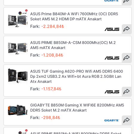
ASUS Prime B840M-A WiFi 7600MHz (OC) DDR5
Soket AM5 M.2 HDMI DP mATX Anakart
Fark:
-2.284,84₺
ASUS PRIME B850M-A-CSM 8000Mhz(OC) M.2
AM5 mATX Anakart
Fark:
-1.208,84₺
ASUS TUF Gaming A620-PRO Wifi AM5 DDR5 6400
Dp 2xm2 USB3.2 Ax Wifi+bt Aura RGB 2.5GBit Lan
Atx Anakart
Fark:
-1.157,84₺
GIGABYTE B850M Gaming X WIFI6E 8200MHz AM5
DDR5 Soket M.2 mATX Anakart
Fark:
-298,84₺
ASUS PRIME B850M-A WIFI 8000MHz DDR5 Soket