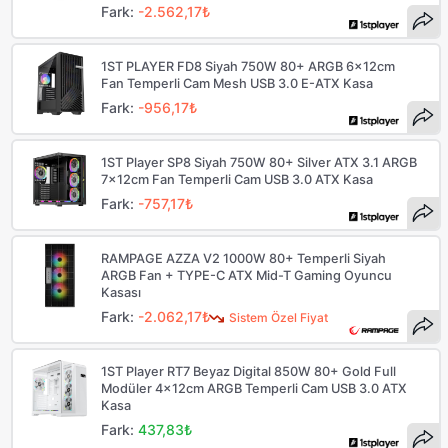
Fark:
-2.562,17₺
1ST PLAYER FD8 Siyah 750W 80+ ARGB 6x12cm
Fan Temperli Cam Mesh USB 3.0 E-ATX Kasa
Fark:
-956,17₺
1ST Player SP8 Siyah 750W 80+ Silver ATX 3.1 ARGB
7x12cm Fan Temperli Cam USB 3.0 ATX Kasa
Fark:
-757,17₺
RAMPAGE AZZA V2 1000W 80+ Temperli Siyah
ARGB Fan + TYPE-C ATX Mid-T Gaming Oyuncu
Kasası
Fark:
-2.062,17₺
Sistem Özel Fiyat
1ST Player RT7 Beyaz Digital 850W 80+ Gold Full
Modüler 4x12cm ARGB Temperli Cam USB 3.0 ATX
Kasa
Fark:
437,83₺