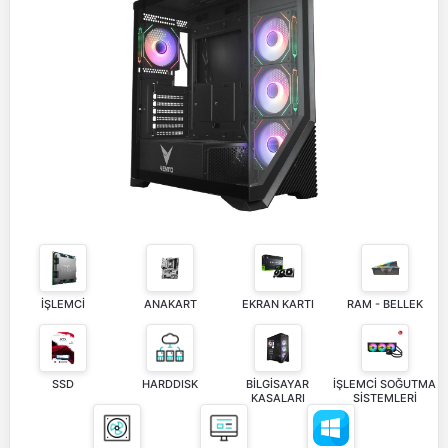
İŞLEMCİ
ANAKART
EKRAN KARTI
RAM - BELLEK
SSD
HARDDISK
BİLGİSAYAR
İŞLEMCİ SOĞUTMA
KASALARI
SİSTEMLERİ