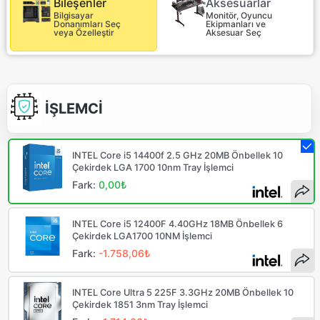
Aksesuarlar
Bileşenler
Monitör, Oyuncu
Bilgisayar
Ekipmanları ve
Donanımları Seç
Aksesuar Seç
veya Özelleştir
İŞLEMCİ
INTEL Core i5 14400f 2.5 GHz 20MB Önbellek 10
Çekirdek LGA 1700 10nm Tray İşlemci
Fark:
0,00₺
INTEL Core i5 12400F 4.40GHz 18MB Önbellek 6
Çekirdek LGA1700 10NM İşlemci
Fark:
-1.758,06₺
INTEL Core Ultra 5 225F 3.3GHz 20MB Önbellek 10
Çekirdek 1851 3nm Tray İşlemci