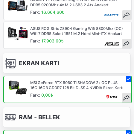
DDR5 9200Mhz 4x M.2 USB3.2 Atx Anakart
Fark:
16.664,60₺
ASUS ROG Strix Z890-I Gaming Wifi 8800Mhz (OC)
Wifi 7 DDR5 Soket 1851 M.2 Hdmi Mini-ITX Anakart
Fark:
17.903,60₺
EKRAN KARTI
MSI GeForce RTX 5060 Ti SHADOW 2x OC PLUS
16G 16GB GDDR7 128 Bit DLSS 4 NVIDIA Ekran Kartı
Fark:
0,00₺
RAM - BELLEK