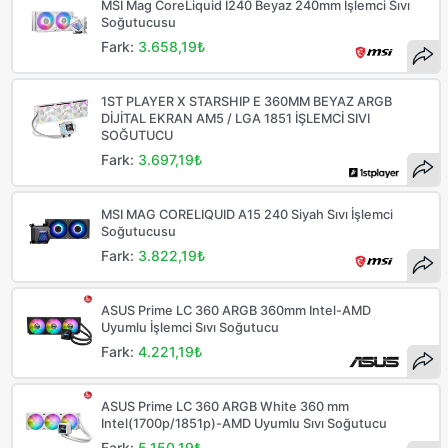
MSI Mag CoreLiquid I240 Beyaz 240mm İşlemci Sıvı
Soğutucusu
Fark:
3.658,19₺
1ST PLAYER X STARSHIP E 360MM BEYAZ ARGB
DİJİTAL EKRAN AM5 / LGA 1851 İŞLEMCİ SIVI
SOĞUTUCU
Fark:
3.697,19₺
MSI MAG CORELIQUID A15 240 Siyah Sıvı İşlemci
Soğutucusu
Fark:
3.822,19₺
ASUS Prime LC 360 ARGB 360mm Intel-AMD
Uyumlu İşlemci Sıvı Soğutucu
Fark:
4.221,19₺
ASUS Prime LC 360 ARGB White 360 mm
Intel(1700p/1851p)-AMD Uyumlu Sıvı Soğutucu
Fark:
5.150,19₺