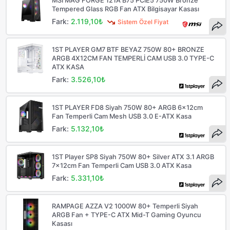
MSI MAG FORGE 121A B75 PCIE5 750W Bronze
Tempered Glass RGB Fan ATX Bilgisayar Kasası
Fark:
2.119,10₺
Sistem Özel Fiyat
1ST PLAYER GM7 BTF BEYAZ 750W 80+ BRONZE
ARGB 4X12CM FAN TEMPERLİ CAM USB 3.0 TYPE-C
ATX KASA
Fark:
3.526,10₺
1ST PLAYER FD8 Siyah 750W 80+ ARGB 6x12cm
Fan Temperli Cam Mesh USB 3.0 E-ATX Kasa
Fark:
5.132,10₺
1ST Player SP8 Siyah 750W 80+ Silver ATX 3.1 ARGB
7x12cm Fan Temperli Cam USB 3.0 ATX Kasa
Fark:
5.331,10₺
RAMPAGE AZZA V2 1000W 80+ Temperli Siyah
ARGB Fan + TYPE-C ATX Mid-T Gaming Oyuncu
Kasası