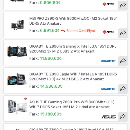
Fark:
9.606,60₺
MSI PRO Z890-S Wifi 8600MhzOC) M2 Soket 1851
DDR5 Atx Anakart
Fark:
6.991,60₺
Sistem Özel Fiyat
GIGABYTE Z890m Gaming X Intel LGA 1851 DDR5
9200Mhz 3x M.2 USB3.2 Atx Anakart
Fark:
11.860,60₺
GIGABYTE Z890 Eagle Wifi 7 Intel LGA 1851 DDR5
9200Mhz (OC) 4x M.2 USB3.2 Atx Anakart
Fark:
14.988,60₺
ASUS TUF Gaming Z890-Pro Wifi 8600Mhz (OC)
Wifi 7 DDR5 Soket 1851 M.2 Hdmi Atx Anakart
Fark:
15.180,60₺
GIGABYTE Z890 Gaming X Wifi 7 Intel LGA 1851