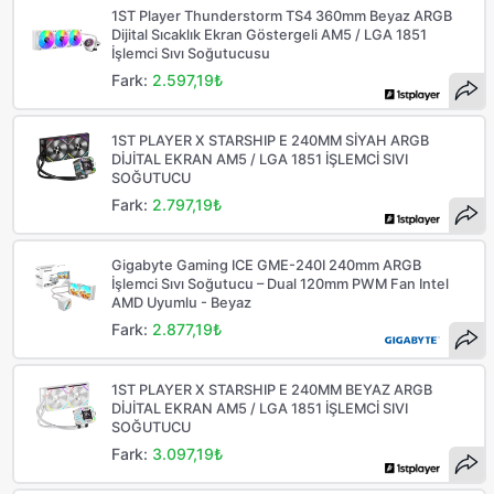
1ST Player Thunderstorm TS4 360mm Beyaz ARGB
Dijital Sıcaklık Ekran Göstergeli AM5 / LGA 1851
İşlemci Sıvı Soğutucusu
Fark:
2.597,19₺
1ST PLAYER X STARSHIP E 240MM SİYAH ARGB
DİJİTAL EKRAN AM5 / LGA 1851 İŞLEMCİ SIVI
SOĞUTUCU
Fark:
2.797,19₺
Gigabyte Gaming ICE GME-240I 240mm ARGB
İşlemci Sıvı Soğutucu – Dual 120mm PWM Fan Intel
AMD Uyumlu - Beyaz
Fark:
2.877,19₺
1ST PLAYER X STARSHIP E 240MM BEYAZ ARGB
DİJİTAL EKRAN AM5 / LGA 1851 İŞLEMCİ SIVI
SOĞUTUCU
Fark:
3.097,19₺