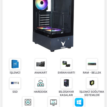
İŞLEMCİ
ANAKART
EKRAN KARTI
RAM - BELLEK
SSD
HARDDISK
BİLGİSAYAR
İŞLEMCİ SOĞUTMA
KASALARI
SİSTEMLERİ