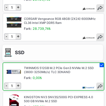
-
+
CORSAIR Vengeance RGB 48GB (2X24) 6000MHz
CL36 Intel XMP DDR5 Ram
Fark:
28.739,74₺
-
+
SSD
TWINMOS 512GB M.2 PCIe Gen3 NVMe M.2 SSD
(3600-3250Mb/s) TLC 3DNAND
Fark:
0,00₺
-
+
KINGSTON NV3 SNV3S/500G PCI-EXPRESS 4.0
500 GB NVMe M.2 SSD