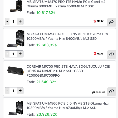
MSI SPATIUM M470 PRO 1TB NVMe PCIe Gen4 x4
Okuma 6000MB – Yazma 4500MB M.2 SSD
Fark:
10.617,32₺
-
+
MSI SPATIUM M560 PCIE 5.0 NVME 1TB Okuma Hızı
10200MB/s / Yazma Hızı 8400MB/s M.2 SSD
Fark:
12.663,32₺
-
+
CORSAIR MP700 PRO 2TB HAVA SOĞUTUCULU PCIE
GEN5 X4 NVME 2.0 M.2 SSD-CSSD-
F2000GBMP700PRO
Fark:
21.649,32₺
-
+
MSI SPATIUM M560 PCIE 5.0 NVME 2TB Okuma Hızı
10300MB/s / Yazma Hızı 8700MB/s M.2 SSD
Fark:
23.926,32₺