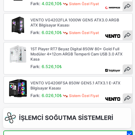
Fark:
4.026,10₺
Sistem Özel Fiyat
VENTO VG4202FLA 1000W GEN5 ATX3.0 ARGB
ATX Bilgisayar Kasası
Fark:
6.026,10₺
Sistem Özel Fiyat
1ST Player RT7 Beyaz Digital 850W 80+ Gold Full
Modüler 4x12cm ARGB Temperli Cam USB 3.0 ATX
Kasa
Fark:
6.526,10₺
VENTO VG4206FSA 850W GEN5.1 ATX3.1 E-ATX
Bilgisayar Kasası
Fark:
6.026,10₺
Sistem Özel Fiyat
İŞLEMCİ SOĞUTMA SİSTEMLERİ