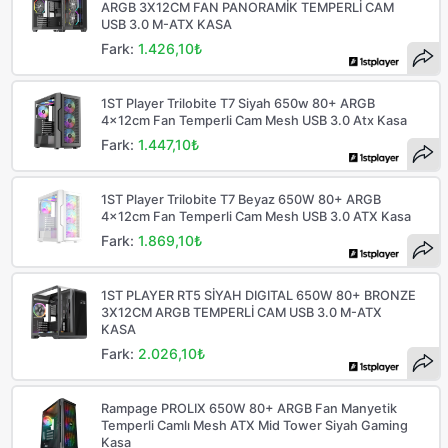
ARGB 3X12CM FAN PANORAMİK TEMPERLİ CAM
USB 3.0 M-ATX KASA
Fark:
1.426,10₺
1ST Player Trilobite T7 Siyah 650w 80+ ARGB
4x12cm Fan Temperli Cam Mesh USB 3.0 Atx Kasa
Fark:
1.447,10₺
1ST Player Trilobite T7 Beyaz 650W 80+ ARGB
4x12cm Fan Temperli Cam Mesh USB 3.0 ATX Kasa
Fark:
1.869,10₺
1ST PLAYER RT5 SİYAH DIGITAL 650W 80+ BRONZE
3X12CM ARGB TEMPERLİ CAM USB 3.0 M-ATX
KASA
Fark:
2.026,10₺
Rampage PROLIX 650W 80+ ARGB Fan Manyetik
Temperli Camlı Mesh ATX Mid Tower Siyah Gaming
Kasa