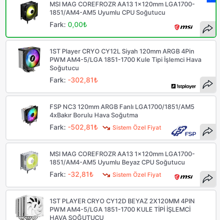
MSI MAG COREFROZR AA13 1x120mm LGA1700-
1851/AM4-AM5 Uyumlu CPU Soğutucu
Fark:
0,00₺
1ST Player CRYO CY12L Siyah 120mm ARGB 4Pin
PWM AM4-5/LGA 1851-1700 Kule Tipi İşlemci Hava
Soğutucu
Fark:
-302,81₺
FSP NC3 120mm ARGB Fanlı LGA1700/1851/AM5
4xBakır Borulu Hava Soğutma
Fark:
-502,81₺
Sistem Özel Fiyat
MSI MAG COREFROZR AA13 1x120mm LGA1700-
1851/AM4-AM5 Uyumlu Beyaz CPU Soğutucu
Fark:
-32,81₺
Sistem Özel Fiyat
1ST PLAYER CRYO CY12D BEYAZ 2X120MM 4PIN
PWM AM4-5/LGA 1851-1700 KULE TİPİ İŞLEMCİ
HAVA SOĞUTUCU