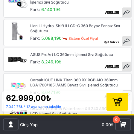
İşlemci Sıvı Soğutucu
Fark:
6.140,19₺
Lian Li Hydro-Shift II LCD-C 360 Beyaz Fansız Sıvı
Soğutucu
Fark:
5.088,19₺
Sistem Özel Fiyat
ASUS ProArt LC 360mm İşlemci Sıvı Soğutucu
Fark:
8.246,19₺
Corsair ICUE LINK Titan 360 RX RGB AIO 360mm
LGA1700/1851/AM5 Beyaz Sıvı İşlemci Soğutucu
Fark:
8.647,19₺
62.999,00
₺
7.042,76₺
* 12 aya varan taksitle
GIGABYTE Aorus Waterforce X II 240 ARGB 240mm
LCD İşlemci Sıvı Soğutucu
0
Fark:
8.865,19₺
Giriş Yap
0,00₺