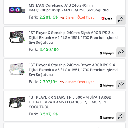
MSI MAG Coreliquid A13 240 240mm
Intel(1700p/1851p)-AMD Uyumlu Sıvı Soğutucu
Fark:
2.281,19₺
Sistem Özel Fiyat
1ST Player X Starship 240mm Siyah ARGB IPS 2.4"
Dijital Ekranlı AM5 / LGA 1851, 1700 Premium İşlemci
Sıvı Soğutucu
Fark:
3.450,19₺
1ST Player X Starship 240mm Beyaz ARGB IPS 2.4"
Dijital Ekranlı AM5 / LGA 1851, 1700 Premium İşlemci
Sıvı Soğutucu
Fark:
2.797,19₺
Sistem Özel Fiyat
1ST PLAYER X STARSHIP E 360MM SİYAH ARGB
DİJİTAL EKRAN AM5 / LGA 1851 İŞLEMCİ SIVI
SOĞUTUCU
Fark:
3.597,19₺