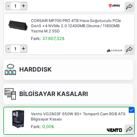
-
+
CORSAIR MP700 PRO 4TB Hava Soğutuculu PCIe
Gen5 x4 NVMe 2.0 12400MB Okuma / 11800MB
Yazma M.2 SSD
Fark:
37.907,32₺
-
+
HARDDISK
BİLGİSAYAR KASALARI
Vento VG2803F 650W 80+ Temperli Cam RGB ATX
Bilgisayar Kasası
Fark:
0,00₺