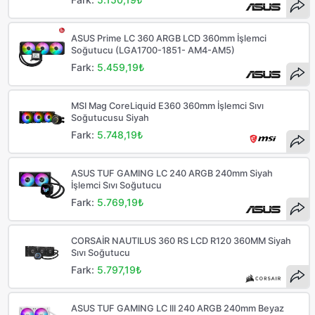
ASUS Prime LC 360 ARGB LCD 360mm İşlemci
Soğutucu (LGA1700-1851- AM4-AM5)
Fark:
5.459,19₺
MSI Mag CoreLiquid E360 360mm İşlemci Sıvı
Soğutucusu Siyah
Fark:
5.748,19₺
ASUS TUF GAMING LC 240 ARGB 240mm Siyah
İşlemci Sıvı Soğutucu
Fark:
5.769,19₺
CORSAİR NAUTILUS 360 RS LCD R120 360MM Siyah
Sıvı Soğutucu
Fark:
5.797,19₺
ASUS TUF GAMING LC III 240 ARGB 240mm Beyaz