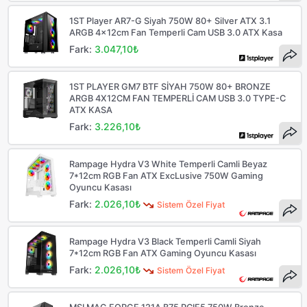
1ST Player AR7-G Siyah 750W 80+ Silver ATX 3.1
ARGB 4x12cm Fan Temperli Cam USB 3.0 ATX Kasa
Fark:
3.047,10₺
1ST PLAYER GM7 BTF SİYAH 750W 80+ BRONZE
ARGB 4X12CM FAN TEMPERLİ CAM USB 3.0 TYPE-C
ATX KASA
Fark:
3.226,10₺
Rampage Hydra V3 White Temperli Camli Beyaz
7*12cm RGB Fan ATX ExcLusive 750W Gaming
Oyuncu Kasası
Fark:
2.026,10₺
Sistem Özel Fiyat
Rampage Hydra V3 Black Temperli Camli Siyah
7*12cm RGB Fan ATX Gaming Oyuncu Kasası
Fark:
2.026,10₺
Sistem Özel Fiyat