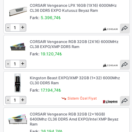
CORSAIR Vengeance LPX 16GB (1X16) 6000MHz
CL36 DDR5 EXPO Kutusuz Beyaz Ram
Fark:
5.396,74₺
-
+
CORSAIR Vengeance RGB 32GB (2X16) 6000MHz
CL38 EXPO/XMP DDR5 Ram
Fark:
19.120,74₺
-
+
Kingston Beast EXPO/XMP 32GB (1x32) 6000Mhz
CL30 DDR5 Ram
Fark:
17.194,74₺
Sistem Özel Fiyat
-
+
CORSAIR Vengeance RGB 32GB (2x16GB)
6400Mhz CL36 DDR5 Amd EXPO/Intel XMP Beyaz
Ram
Fark:
26.194,74₺