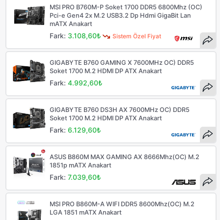
MSI PRO B760M-P Soket 1700 DDR5 6800Mhz (OC)
Pci-e Gen4 2x M.2 USB3.2 Dp Hdmi GigaBit Lan
mATX Anakart
Fark:
3.108,60₺
Sistem Özel Fiyat
GIGABYTE B760 GAMING X 7600MHz OC) DDR5
Soket 1700 M.2 HDMI DP ATX Anakart
Fark:
4.992,60₺
GIGABYTE B760 DS3H AX 7600MHz OC) DDR5
Soket 1700 M.2 HDMI DP ATX Anakart
Fark:
6.129,60₺
ASUS B860M MAX GAMING AX 8666Mhz(OC) M.2
1851p mATX Anakart
Fark:
7.039,60₺
MSI PRO B860M-A WIFI DDR5 8600Mhz(OC) M.2
LGA 1851 mATX Anakart