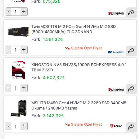
Fark:
675,32₺
-
+
TwinMOS 1TB M.2 PCIe Gen4 NVMe M.2 SSD
(5000-4800Mb/s) TLC 3DNAND
Fark:
1.561,32₺
Sistem Özel Fiyat
-
+
KINGSTON NV3 SNV3S/1000G PCI-EXPRESS 4.0 1
TB M.2 SSD
Fark:
4.602,32₺
-
+
MSI 1TB M450 Gen4 NVME M.2 2280 SSD 3400MB
Okuma / 2400MB Yazma
Fark:
3.142,32₺
Sistem Özel Fiyat
-
+