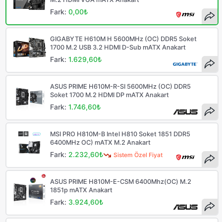
Fark:
0,00₺
GIGABYTE H610M H 5600MHz (OC) DDR5 Soket
1700 M.2 USB 3.2 HDMI D-Sub mATX Anakart
Fark:
1.629,60₺
ASUS PRIME H610M-R-SI 5600MHz (OC) DDR5
Soket 1700 M.2 HDMI DP mATX Anakart
Fark:
1.746,60₺
MSI PRO H810M-B Intel H810 Soket 1851 DDR5
6400MHz OC) mATX M.2 Anakart
Fark:
2.232,60₺
Sistem Özel Fiyat
ASUS PRIME H810M-E-CSM 6400Mhz(OC) M.2
1851p mATX Anakart
Fark:
3.924,60₺