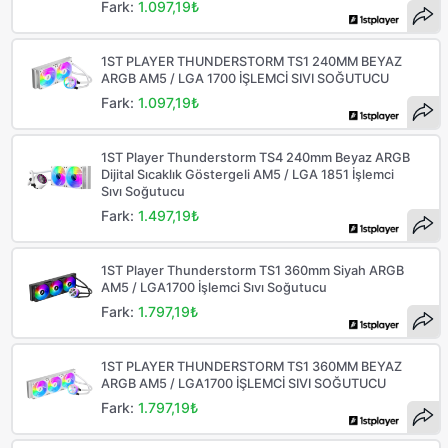
Fark:
1.097,19₺
1ST PLAYER THUNDERSTORM TS1 240MM BEYAZ
ARGB AM5 / LGA 1700 İŞLEMCİ SIVI SOĞUTUCU
Fark:
1.097,19₺
1ST Player Thunderstorm TS4 240mm Beyaz ARGB
Dijital Sıcaklık Göstergeli AM5 / LGA 1851 İşlemci
Sıvı Soğutucu
Fark:
1.497,19₺
1ST Player Thunderstorm TS1 360mm Siyah ARGB
AM5 / LGA1700 İşlemci Sıvı Soğutucu
Fark:
1.797,19₺
1ST PLAYER THUNDERSTORM TS1 360MM BEYAZ
ARGB AM5 / LGA1700 İŞLEMCİ SIVI SOĞUTUCU
Fark:
1.797,19₺