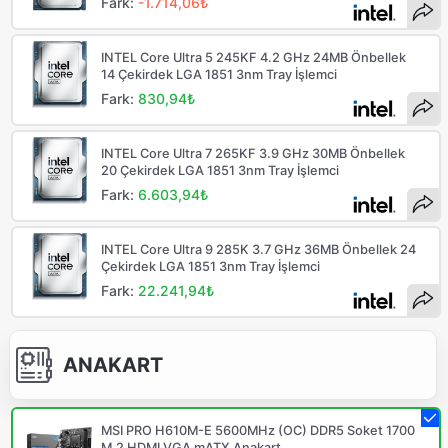
Fark:
-1.714,06₺
INTEL Core Ultra 5 245KF 4.2 GHz 24MB Önbellek
14 Çekirdek LGA 1851 3nm Tray İşlemci
Fark:
830,94₺
INTEL Core Ultra 7 265KF 3.9 GHz 30MB Önbellek
20 Çekirdek LGA 1851 3nm Tray İşlemci
Fark:
6.603,94₺
INTEL Core Ultra 9 285K 3.7 GHz 36MB Önbellek 24
Çekirdek LGA 1851 3nm Tray İşlemci
Fark:
22.241,94₺
ANAKART
MSI PRO H610M-E 5600MHz (OC) DDR5 Soket 1700
M.2 HDMI VGA mATX Anakart