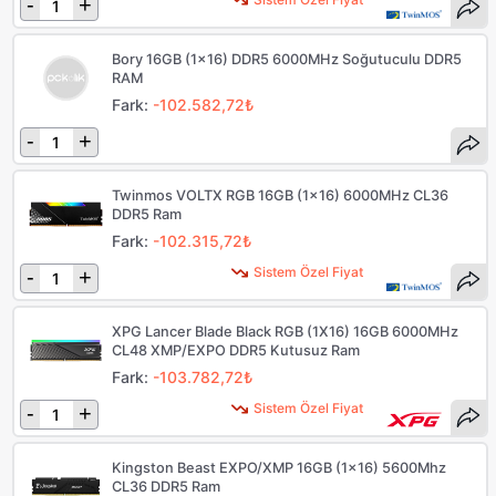
-
+
Bory 16GB (1x16) DDR5 6000MHz Soğutuculu DDR5
RAM
Fark:
-102.582,72₺
-
+
Twinmos VOLTX RGB 16GB (1x16) 6000MHz CL36
DDR5 Ram
Fark:
-102.315,72₺
Sistem Özel Fiyat
-
+
XPG Lancer Blade Black RGB (1X16) 16GB 6000MHz
CL48 XMP/EXPO DDR5 Kutusuz Ram
Fark:
-103.782,72₺
Sistem Özel Fiyat
-
+
Kingston Beast EXPO/XMP 16GB (1x16) 5600Mhz
CL36 DDR5 Ram