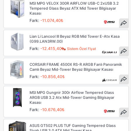
MSI MPG VELOX 300R AIRFLOW USB-C 2xUSB 3.2
Tempered Glass Beyaz ATX Mid Tower Bilgisayar
Kasası
Fark:
-11.074,40₺
Lian Li Lancool III Beyaz RGB Mid Tower E-Atx Kasa
(G99.LAN3RW.00)
Fark:
-12.415,40₺
Sistem Özel Fiyat
CORSAIR FRAME 4500X RS-R ARGB Fanlı Panoramik
Camlı Beyaz Mid-Tower Beyaz Bilgisayar Kasası
Fark:
-10.856,40₺
MSI MPG Gungnir 300r Airflow Tempered Glass
ARGB USB 3.2 Atx Mid-Tower Gaming Bilgisayar
Kasası
Fark:
-10.676,40₺
ASUS GT502 PLUS TUF Gaming Tempered Glass
Siyah USB 3.0 ATX Mid Tower Kasa