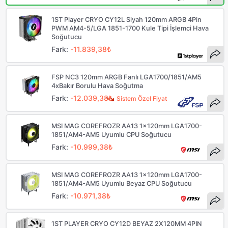
1ST Player CRYO CY12L Siyah 120mm ARGB 4Pin
PWM AM4-5/LGA 1851-1700 Kule Tipi İşlemci Hava
Soğutucu
Fark:
-11.839,38₺
FSP NC3 120mm ARGB Fanlı LGA1700/1851/AM5
4xBakır Borulu Hava Soğutma
Fark:
-12.039,38₺
Sistem Özel Fiyat
MSI MAG COREFROZR AA13 1x120mm LGA1700-
1851/AM4-AM5 Uyumlu CPU Soğutucu
Fark:
-10.999,38₺
MSI MAG COREFROZR AA13 1x120mm LGA1700-
1851/AM4-AM5 Uyumlu Beyaz CPU Soğutucu
Fark:
-10.971,38₺
1ST PLAYER CRYO CY12D BEYAZ 2X120MM 4PIN