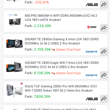
Fark:
-332,61₺
MSI PRO B860M-A WIFI DDR5 8600Mhz(OC) M.2
LGA 1851 mATX Anakart
Fark:
2.234,39₺
GIGABYTE Z890m Gaming X Intel LGA 1851 DDR5
9200Mhz 3x M.2 USB3.2 Atx Anakart
Fark:
2.706,39₺
Sistem Özel Fiyat
GIGABYTE Z890 Eagle Wifi 7 Intel LGA 1851 DDR5
9200Mhz (OC) 4x M.2 USB3.2 Atx Anakart
Fark:
6.106,39₺
Sistem Özel Fiyat
ASUS TUF Gaming Z890-Pro Wifi 8600Mhz (OC)
Wifi 7 DDR5 Soket 1851 M.2 Hdmi Atx Anakart
Fark:
7.808,39₺
GIGABYTE Z890 Gaming X Wifi 7 Intel LGA 1851