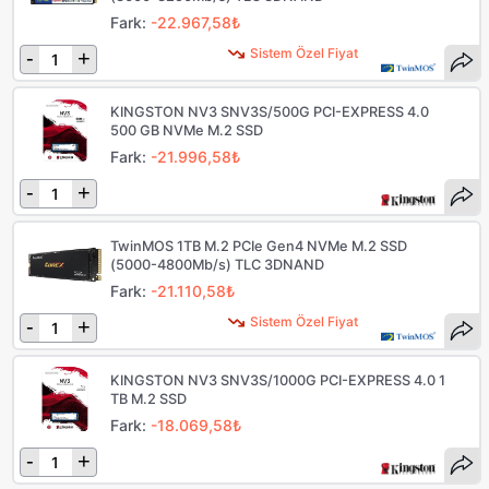
Fark:
-22.967,58₺
Sistem Özel Fiyat
-
+
KINGSTON NV3 SNV3S/500G PCI-EXPRESS 4.0
500 GB NVMe M.2 SSD
Fark:
-21.996,58₺
-
+
TwinMOS 1TB M.2 PCIe Gen4 NVMe M.2 SSD
(5000-4800Mb/s) TLC 3DNAND
Fark:
-21.110,58₺
Sistem Özel Fiyat
-
+
KINGSTON NV3 SNV3S/1000G PCI-EXPRESS 4.0 1
TB M.2 SSD
Fark:
-18.069,58₺
-
+