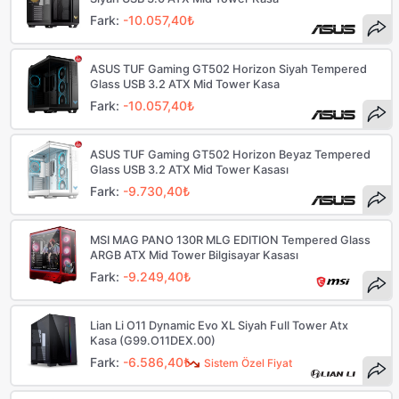
Fark:
-10.057,40₺
ASUS TUF Gaming GT502 Horizon Siyah Tempered
Glass USB 3.2 ATX Mid Tower Kasa
Fark:
-10.057,40₺
ASUS TUF Gaming GT502 Horizon Beyaz Tempered
Glass USB 3.2 ATX Mid Tower Kasası
Fark:
-9.730,40₺
MSI MAG PANO 130R MLG EDITION Tempered Glass
ARGB ATX Mid Tower Bilgisayar Kasası
Fark:
-9.249,40₺
Lian Li O11 Dynamic Evo XL Siyah Full Tower Atx
Kasa (G99.O11DEX.00)
Fark:
-6.586,40₺
Sistem Özel Fiyat