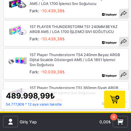
AM5 / LGA 1700 İşlemci Sıvı Soğutucu
Fark:
-10.439,38₺
1ST PLAYER THUNDERSTORM TS1 240MM BEYAZ
ARGB AM5 / LGA 1700 İŞLEMCİ SIVI SOĞUTUCU
Fark:
-10.439,38₺
1ST Player Thunderstorm TS4 240mm Beyaz ARGB
Dijital Sıcaklık Göstergeli AM5 / LGA 1851 İşlemci
Sıvı Soğutucu
Fark:
-10.039,38₺
1ST Player Thunderstorm TS1 360mm Siyah ARGB
AM5 / LGA1700 İşlemci Sıvı Soğutucu
489.998,99
₺
Fark:
-9.739,38₺
54.777,80₺
* 12 aya varan taksitle
1ST PLAYER THUNDERSTORM TS1 360MM BEYAZ
0
ARGB AM5 / LGA1700 İŞLEMCİ SIVI SOĞUTUCU
Giriş Yap
0,00₺
Fark:
-9.739,38₺