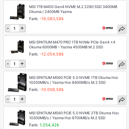
MSI 1TB M450 Gen4 NVME M.2 2280 SSD 3400MB
Okuma / 2400MB Yazma
Fark:
-16.083,58₺
-
+
MSI SPATIUM M470 PRO 1TB NVMe PCIe Gen4 x4
Okuma 6000MB – Yazma 4500MB M.2 SSD
Fark:
-12.054,58₺
-
+
MSI SPATIUM M560 PCIE 5.0 NVME 1TB Okuma Hızı
10200MB/s / Yazma Hızı 8400MB/s M.2 SSD
Fark:
-10.008,58₺
-
+
MSI SPATIUM M560 PCIE 5.0 NVME 2TB Okuma Hızı
10300MB/s / Yazma Hızı 8700MB/s M.2 SSD
Fark:
1.254,42₺