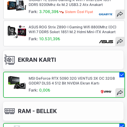
DDR5 9200Mhz 4x M.2 USB3.2 Atx Anakart
Fark:
3.706,39₺
Sistem Özel Fiyat
ASUS ROG Strix Z890-I Gaming Wifi 8800Mhz (OC)
Wifi 7 DDR5 Soket 1851 M.2 Hdmi Mini-ITX Anakart
Fark:
10.531,39₺
EKRAN KARTI
MSI GeForce RTX 5090 32G VENTUS 3X OC 32GB
GDDR7 DLSS 4 512 Bit NVIDIA Ekran Kartı
Fark:
0,00₺
RAM - BELLEK