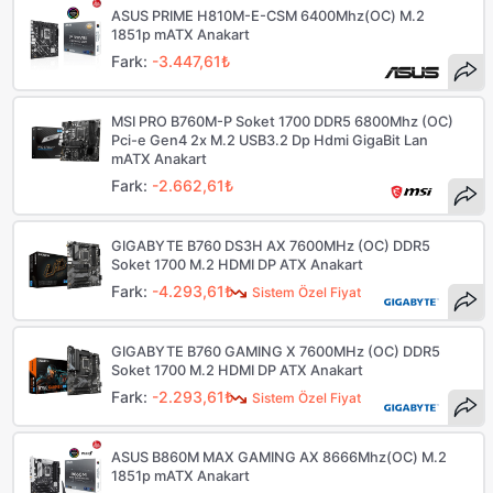
ASUS PRIME H810M-E-CSM 6400Mhz(OC) M.2
1851p mATX Anakart
Fark:
-3.447,61₺
MSI PRO B760M-P Soket 1700 DDR5 6800Mhz (OC)
Pci-e Gen4 2x M.2 USB3.2 Dp Hdmi GigaBit Lan
mATX Anakart
Fark:
-2.662,61₺
GIGABYTE B760 DS3H AX 7600MHz (OC) DDR5
Soket 1700 M.2 HDMI DP ATX Anakart
Fark:
-4.293,61₺
Sistem Özel Fiyat
GIGABYTE B760 GAMING X 7600MHz (OC) DDR5
Soket 1700 M.2 HDMI DP ATX Anakart
Fark:
-2.293,61₺
Sistem Özel Fiyat
ASUS B860M MAX GAMING AX 8666Mhz(OC) M.2
1851p mATX Anakart