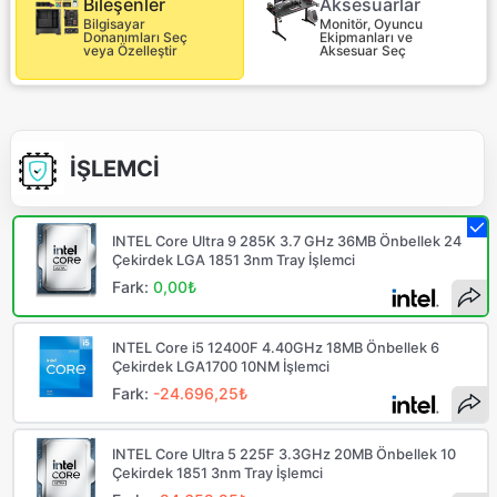
Aksesuarlar
Bileşenler
Monitör, Oyuncu
Bilgisayar
Ekipmanları ve
Donanımları Seç
Aksesuar Seç
veya Özelleştir
İŞLEMCİ
INTEL Core Ultra 9 285K 3.7 GHz 36MB Önbellek 24
Çekirdek LGA 1851 3nm Tray İşlemci
Fark:
0,00₺
INTEL Core i5 12400F 4.40GHz 18MB Önbellek 6
Çekirdek LGA1700 10NM İşlemci
Fark:
-24.696,25₺
INTEL Core Ultra 5 225F 3.3GHz 20MB Önbellek 10
Çekirdek 1851 3nm Tray İşlemci