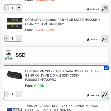
-
+
CORSAIR Vengeance RGB 48GB (2X24) 6000MHz
CL36 Intel XMP DDR5 Ram
Fark:
-76.037,72₺
-
+
SSD
CORSAIR MP700 PRO 2TB HAVA SOĞUTUCULU PCIE
GEN5 X4 NVME 2.0 M.2 SSD-CSSD-
F2000GBMP700PRO
Fark:
0,00₺
-
+
TWINMOS 512GB M.2 PCIe Gen3 NVMe M.2 SSD
(3600-3250Mb/s) TLC 3DNAND