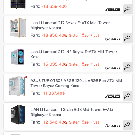
Fark:
-13.659,40₺
Lian Li Lancool 217 Beyaz E-ATX Mid-Tower
Bilgisayar Kasası
Fark:
-13.856,40₺
Sistem Özel Fiyat
Lian Li Lancool 217 INF Beyaz E-ATX Mid-Tower
Kasa
Fark:
-15.035,40₺
Sistem Özel Fiyat
ASUS TUF GT302 ARGB 120x4 ARGB Fan ATX Mid
Tower Beyaz Gaming Kasa
Fark:
-11.367,40₺
LIAN LI Lancool III Siyah RGB Mid Tower E-Atx
Bilgisayar Kasası
Fark:
-12.546,40₺
Sistem Özel Fiyat