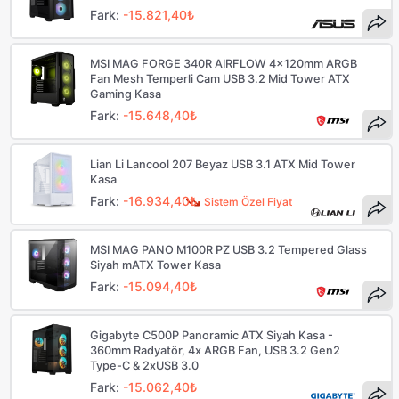
Fark:
-15.821,40₺
MSI MAG FORGE 340R AIRFLOW 4x120mm ARGB
Fan Mesh Temperli Cam USB 3.2 Mid Tower ATX
Gaming Kasa
Fark:
-15.648,40₺
Lian Li Lancool 207 Beyaz USB 3.1 ATX Mid Tower
Kasa
Fark:
-16.934,40₺
Sistem Özel Fiyat
MSI MAG PANO M100R PZ USB 3.2 Tempered Glass
Siyah mATX Tower Kasa
Fark:
-15.094,40₺
Gigabyte C500P Panoramic ATX Siyah Kasa -
360mm Radyatör, 4x ARGB Fan, USB 3.2 Gen2
Type-C & 2xUSB 3.0
Fark:
-15.062,40₺