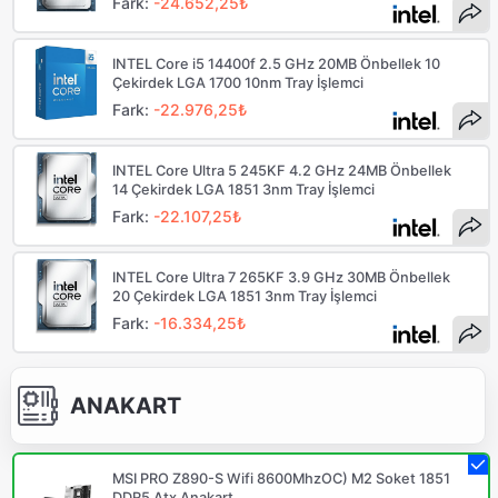
Fark:
-24.652,25₺
INTEL Core i5 14400f 2.5 GHz 20MB Önbellek 10
Çekirdek LGA 1700 10nm Tray İşlemci
Fark:
-22.976,25₺
INTEL Core Ultra 5 245KF 4.2 GHz 24MB Önbellek
14 Çekirdek LGA 1851 3nm Tray İşlemci
Fark:
-22.107,25₺
INTEL Core Ultra 7 265KF 3.9 GHz 30MB Önbellek
20 Çekirdek LGA 1851 3nm Tray İşlemci
Fark:
-16.334,25₺
ANAKART
MSI PRO Z890-S Wifi 8600MhzOC) M2 Soket 1851
DDR5 Atx Anakart