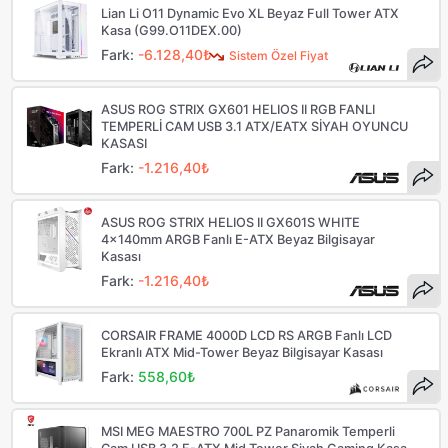
Lian Li O11 Dynamic Evo XL Beyaz Full Tower ATX
Kasa (G99.O11DEX.00)
Fark:
-6.128,40₺
Sistem Özel Fiyat
ASUS ROG STRIX GX601 HELIOS II RGB FANLI
TEMPERLİ CAM USB 3.1 ATX/EATX SİYAH OYUNCU
KASASI
Fark:
-1.216,40₺
ASUS ROG STRIX HELIOS II GX601S WHITE
4x140mm ARGB Fanlı E-ATX Beyaz Bilgisayar
Kasası
Fark:
-1.216,40₺
CORSAIR FRAME 4000D LCD RS ARGB Fanlı LCD
Ekranlı ATX Mid-Tower Beyaz Bilgisayar Kasası
Fark:
558,60₺
MSI MEG MAESTRO 700L PZ Panaromik Temperli