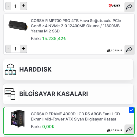
-
+
CORSAIR MP700 PRO 4TB Hava Soğutuculu PCIe
Gen5 x4 NVMe 2.0 12400MB Okuma / 11800MB
Yazma M.2 SSD
Fark:
15.235,42₺
-
+
HARDDISK
BİLGİSAYAR KASALARI
CORSAIR FRAME 4000D LCD RS ARGB Fanlı LCD
Ekranlı Mid-Tower ATX Siyah Bilgisayar Kasası
Fark:
0,00₺