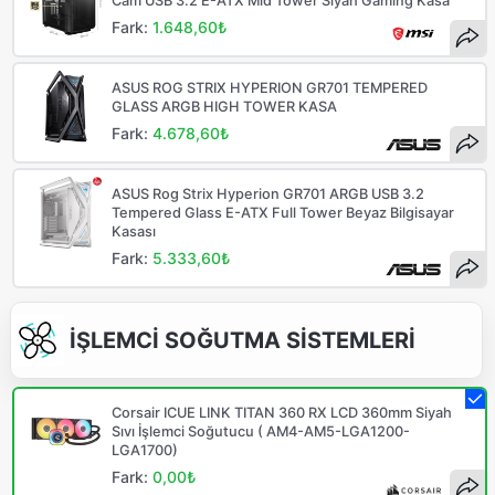
Cam USB 3.2 E-ATX Mid Tower Siyah Gaming Kasa
Fark:
1.648,60₺
ASUS ROG STRIX HYPERION GR701 TEMPERED
GLASS ARGB HIGH TOWER KASA
Fark:
4.678,60₺
ASUS Rog Strix Hyperion GR701 ARGB USB 3.2
Tempered Glass E-ATX Full Tower Beyaz Bilgisayar
Kasası
Fark:
5.333,60₺
İŞLEMCİ SOĞUTMA SİSTEMLERİ
Corsair ICUE LINK TITAN 360 RX LCD 360mm Siyah
Sıvı İşlemci Soğutucu ( AM4-AM5-LGA1200-
LGA1700)
Fark:
0,00₺