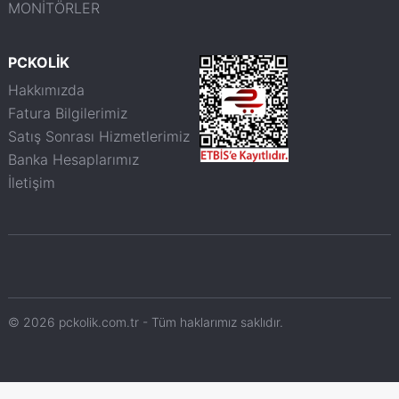
MONİTÖRLER
PCKOLİK
Hakkımızda
Fatura Bilgilerimiz
Satış Sonrası Hizmetlerimiz
Banka Hesaplarımız
İletişim
© 2026 pckolik.com.tr - Tüm haklarımız saklıdır.