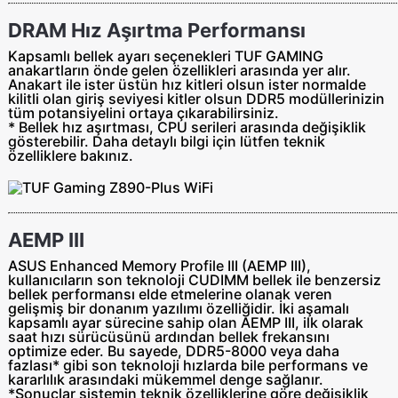
DRAM Hız Aşırtma Performansı
Kapsamlı bellek ayarı seçenekleri TUF GAMING
anakartların önde gelen özellikleri arasında yer alır.
Anakart ile ister üstün hız kitleri olsun ister normalde
kilitli olan giriş seviyesi kitler olsun DDR5 modüllerinizin
tüm potansiyelini ortaya çıkarabilirsiniz.
* Bellek hız aşırtması, CPU serileri arasında değişiklik
gösterebilir. Daha detaylı bilgi için lütfen teknik
özelliklere bakınız.
AEMP III
ASUS Enhanced Memory Profile III (AEMP III),
kullanıcıların son teknoloji CUDIMM bellek ile benzersiz
bellek performansı elde etmelerine olanak veren
gelişmiş bir donanım yazılımı özelliğidir. İki aşamalı
kapsamlı ayar sürecine sahip olan AEMP III, ilk olarak
saat hızı sürücüsünü ardından bellek frekansını
optimize eder. Bu sayede, DDR5-8000 veya daha
fazlası* gibi son teknoloji hızlarda bile performans ve
kararlılık arasındaki mükemmel denge sağlanır.
*Sonuçlar sistemin teknik özelliklerine göre değişiklik