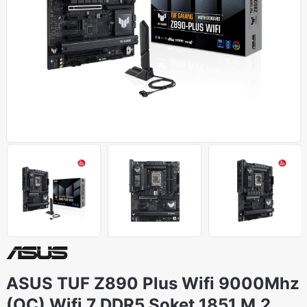
ASUS TUF Z890 Plus Wifi 9000Mhz
(OC) Wifi 7 DDR5 Soket 1851 M.2