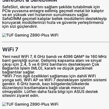
SafeSlot, ekran kartını sağlam şekilde tutabilmek için
PCIe yuvasına entegre edilmiş geçmeli metal bir kalıptır
ve en yüksek veri hızlarının sunulmasını sağlar.
SafeDIMM geçmeli kalıplar bellek modüllerini destekleyip
koruyarak modüllerinizi hızla ve güvenle yerleştirmeniz
için sizi güçlendirir.
WiFi 7
Yeni nesil WiFi 7, 6 GHz bandı ve 4096 QAM* ile 160 MHz
bant genişliği sunar. Gelişmiş kapsama alanı ve sinyal
çıkışı için 2.4, 5 ve 6 GHz bantlarını destekleyen Çok
Bağlantılı İşlem (MLO), kararlı ve düşük gecikmeli
bağlantılar sağlar.
*WiFi 7’nin ilgili özellikleri sağlaması için dahili WiFi
yonga seti, WiFi AP ve WiFi 7 destekleyen işletim sistemi
gerekir. 6 GHz bandı, bazı bölgelerde/ülkelerde
düzenleyici kısıtlamalara bağlı olarak mevcut
olmayabilir. Lütfen daha fazla bilgi için ASUS destek
sitesini ziyaret edin.