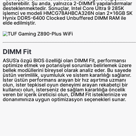
gösterebilir. Şu anda, yalnızca 2-DIMM’li yapılandırmalar
desteklenmektedir. Sonuçlar, Intel Core Ultra 9 285K
işlemci ve modeli HMCG78AHBCA326N olan 2x16GB SK
Hynix DDR5-6400 Clocked Unbuffered DIMM RAM ile
elde edilmiştir.
DIMM Fit
ASUS’a özgü BIOS özelliği olan DIMM Fit, performansı
optimize etmek ve potansiyel sorunları belirlemek üzere
bellek modüllerini bireysel olarak analiz eder. Bu sayede
üstün verimlilik, uyumluluk ve sistem kararlılığı sağlanır.
İster üstün performans arayan bir hız aşırtma uzmanı
olun, ister tepkisel oyun deneyimi arayan rekabetçi bir
kullanıcı olun, isterseniz de sağlam kararlılığa öncelik
veren bir içerik üreticisi olun, DIMM Fit isteklerinize ve
donanımınıza uygun optimizasyon seçenekleri sunar.