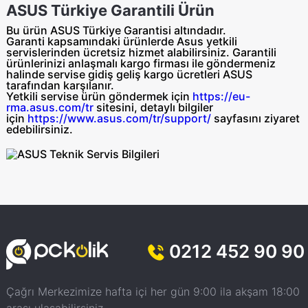
ASUS Türkiye Garantili Ürün
Bu ürün ASUS Türkiye Garantisi altındadır.
Garanti kapsamındaki ürünlerde Asus yetkili
servislerinden ücretsiz hizmet alabilirsiniz. Garantili
ürünlerinizi anlaşmalı kargo firması ile göndermeniz
halinde servise gidiş geliş
kargo ücretleri ASUS
tarafından
karşılanır.
Yetkili servise ürün göndermek için
https://eu-
rma.asus.com/tr
sitesini, detaylı bilgiler
için
https://www.asus.com/tr/support/
sayfasını ziyaret
edebilirsiniz.
0212 452 90 90
Çağrı Merkezimize hafta içi her gün 9:00 ila akşam 18:00