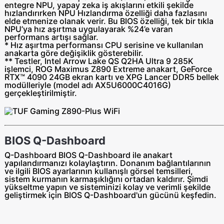
entegre NPU, yapay zeka iş akışlarını etkili şekilde
hızlandırırken NPU Hızlandırma özelliği daha fazlasını
elde etmenize olanak verir. Bu BIOS özelliği, tek bir tıkla
NPU’ya hız aşırtma uygulayarak %24’e varan
performans artışı sağlar.
* Hız aşırtma performansı CPU serisine ve kullanılan
anakarta göre değişiklik gösterebilir.
** Testler, Intel Arrow Lake QS Q2HA Ultra 9 285K
işlemci, ROG Maximus Z890 Extreme anakart, GeForce
RTX™ 4090 24GB ekran kartı ve XPG Lancer DDR5 bellek
modülleriyle (model adı AX5U6000C4016G)
gerçekleştirilmiştir.
BIOS Q-Dashboard
Q-Dashboard BIOS Q-Dashboard ile anakart
yapılandırmanızı kolaylaştırın. Donanım bağlantılarının
ve ilgili BIOS ayarlarının kullanışlı görsel temsilleri,
sistem kurmanın karmaşıklığını ortadan kaldırır. Şimdi
yükseltme yapın ve sisteminizi kolay ve verimli şekilde
geliştirmek için BIOS Q-Dashboard'un gücünü keşfedin.