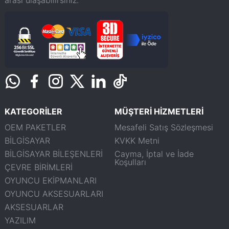
arası ulaşabilirsiniz.
KATEGORİLER
MÜŞTERİ HİZMETLERİ
OEM PAKETLER
Mesafeli Satış Sözleşmesi
BİLGİSAYAR
KVKK Metni
BİLGİSAYAR BİLEŞENLERİ
Cayma, İptal ve İade
Koşulları
ÇEVRE BİRİMLERİ
OYUNCU EKİPMANLARI
OYUNCU AKSESUARLARI
AKSESUARLAR
YAZILIM