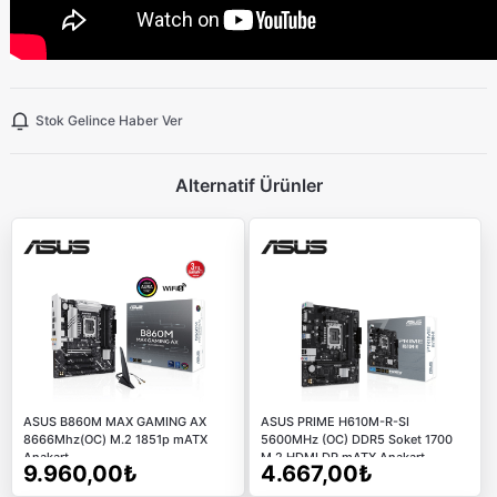
Stok Gelince Haber Ver
Alternatif Ürünler
ASUS B860M MAX GAMING AX
ASUS PRIME H610M-R-SI
8666Mhz(OC) M.2 1851p mATX
5600MHz (OC) DDR5 Soket 1700
Anakart
M.2 HDMI DP mATX Anakart
9.960,00₺
4.667,00₺