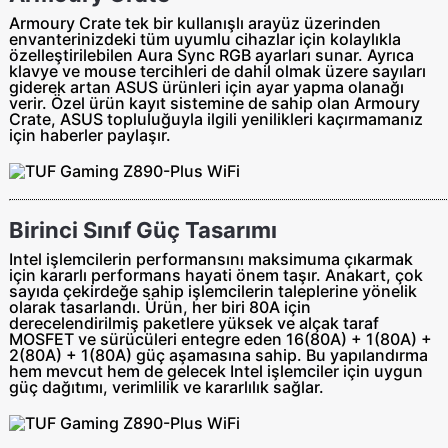
Armoury Crate tek bir kullanışlı arayüz üzerinden
envanterinizdeki tüm uyumlu cihazlar için kolaylıkla
özelleştirilebilen Aura Sync RGB ayarları sunar. Ayrıca
klavye ve mouse tercihleri de dahil olmak üzere sayıları
giderek artan ASUS ürünleri için ayar yapma olanağı
verir. Özel ürün kayıt sistemine de sahip olan Armoury
Crate, ASUS topluluğuyla ilgili yenilikleri kaçırmamanız
için haberler paylaşır.
Birinci Sınıf Güç Tasarımı
Intel işlemcilerin performansını maksimuma çıkarmak
için kararlı performans hayati önem taşır. Anakart, çok
sayıda çekirdeğe sahip işlemcilerin taleplerine yönelik
olarak tasarlandı. Ürün, her biri 80A için
derecelendirilmiş paketlere yüksek ve alçak taraf
MOSFET ve sürücüleri entegre eden 16(80A) + 1(80A) +
2(80A) + 1(80A) güç aşamasına sahip. Bu yapılandırma
hem mevcut hem de gelecek Intel işlemciler için uygun
güç dağıtımı, verimlilik ve kararlılık sağlar.