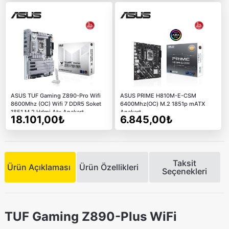
ASUS TUF Gaming Z890-Pro Wifi
ASUS PRIME H810M-E-CSM
8600Mhz (OC) Wifi 7 DDR5 Soket
6400Mhz(OC) M.2 1851p mATX
1851 M.2 Hdmi Atx Anakart
Anakart
18.101,00₺
6.845,00₺
Taksit
Ürün Açıklaması
Ürün Özellikleri
Seçenekleri
TUF Gaming Z890-Plus WiFi