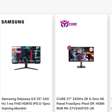
Samsung Odyssey G4 25" 240
CUBE 27" 240Hz 2K 0.5ms VA
Hz 1 ms FHD HDR10 IPS G-Sync
Panel FreeSync Pivot DP, HDMI
Gaming Monitör
RGB PA-27V240F05-2K