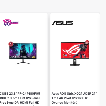
CUBE 23.8" PF-24P180F05
Asus ROG Strix XG27UCSR 27"
A
180Hz 0.5ms Flat IPS Panel
1 ms 4K Pivot IPS 160 Hz
m
FreeSync DP, HDMI Full HD
Oyuncu Monitörü
F