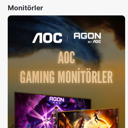
Monitörler
ASUS ROG Astral GeForce RTX
GIGABYTE GS27Q-X 27"
5080 16GB GDDR7 OC Edition
240Hz(OC) 1ms QHD SS IPS
DLSS 4 256 Bit NVIDIA Ekran
Gaming Monitör