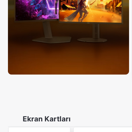
Kartı
Stok Yok
Stok Yok
Ücretsiz Kargo
Ücretsiz Kargo
Gelince Haber ver
Gelince Haber ver
Ekran Kartları