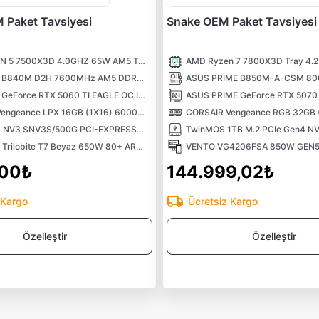
Paket Tavsiyesi
Snake OEM Paket Tavsiyesi
AMD RYZEN 5 7500X3D 4.0GHZ 65W AM5 Tray İşlemci
GIGABYTE B840M D2H 7600MHz AM5 DDR5 M.2 mATX Anakart
GIGABYTE GeForce RTX 5060 TI EAGLE OC ICE SFF 16GB GDDR7 128 Bit DLSS4 NVIDIA Ekran Kartı
CORSAIR Vengeance LPX 16GB (1X16) 6000MHz CL36 DDR5 EXPO Kutusuz Beyaz Ram
KINGSTON NV3 SNV3S/500G PCI-EXPRESS 4.0 500 GB NVMe M.2 SSD
1ST Player Trilobite T7 Beyaz 650W 80+ ARGB 4x12cm Fan Temperli Cam Mesh USB 3.0 ATX Kasa
,00₺
144.999,02₺
 Kargo
Ücretsiz Kargo
Özelleştir
Özelleştir