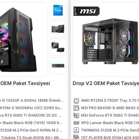
OEM Paket Tavsiyesi
Drop V2 OEM Paket Tavsiye
INTEL Core i5 12400F 4.40GHz 18MB Önbellek 6 Çekirdek LGA1700 10NM İşlemci
MSI PRO H610M-E 5600MHz (OC) DDR5 Soket 1700 M.2 HDMI VGA mATX Anakart
MSI GeForce RTX 5060 Ti SHADOW 2X OC PLUS 8G 8GB GDDR7 128 Bit DLSS 4 NVIDIA Ekran Kartı
XPG Lancer Blade Black RGB (1X16) 16GB 6000MHz CL48 XMP/EXPO DDR5 Kutusuz Ram
TWINMOS 512GB M.2 PCIe Gen3 NVMe M.2 SSD (3600-3250Mb/s) TLC 3DNAND
1ST Player Trilobite T3 Siyah 600W 80+ ARGB 4x12cm Fan Temperli Cam Mesh USB 3.0 mATX Kasa