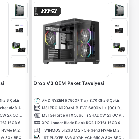
si
Drop V3 OEM Paket Tavsiyesi
AMD RYZEN 5 7500F Tray 3.70 Ghz 6 Çekirdek 38MB AM5 5NM İşlemci
AMD RYZEN 5 7500F Tray 3.70 Ghz 6 Çekirdek 38MB AM5 5NM İşlemci
MSI PRO B840M-B AMD B840 Soket AMD AM5 DDR5 8000MHZOC) M.2 Anakart
MSI PRO A620AM-B-EVO 6800MHz (OC) DDR5 Soket AM5 M.2 HDMI mATX Anakart
MSI GeForce RTX 5060 Ti SHADOW 2X OC PLUS 8G 8GB GDDR7 128 Bit DLSS 4 NVIDIA Ekran Kartı
MSI GeForce RTX 5060 Ti SHADOW 2x OC PLUS 16G 16GB GDDR7 128 Bit DLSS 4 NVIDIA Ekran Kartı
XPG Lancer Blade Black RGB (1X16) 16GB 6000MHz CL48 XMP/EXPO DDR5 Kutusuz Ram
XPG Lancer Blade Black RGB (1X16) 16GB 6000MHz CL48 XMP/EXPO DDR5 Kutusuz Ram
TWINMOS 512GB M.2 PCIe Gen3 NVMe M.2 SSD (3600-3250Mb/s) TLC 3DNAND
TWINMOS 512GB M.2 PCIe Gen3 NVMe M.2 SSD (3600-3250Mb/s) TLC 3DNAND
1ST PLAYER BV6 SİYAH ACK 650W 80+ BRONZE ARGB 3X12CM FAN PANORAMİK TEMPERLİ CAM USB 3.0 M-ATX KASA
1ST PLAYER BV6 SİYAH ACK 650W 80+ BRONZE ARGB 3X12CM FAN PANORAMİK TEMPERLİ CAM USB 3.0 M-ATX KASA