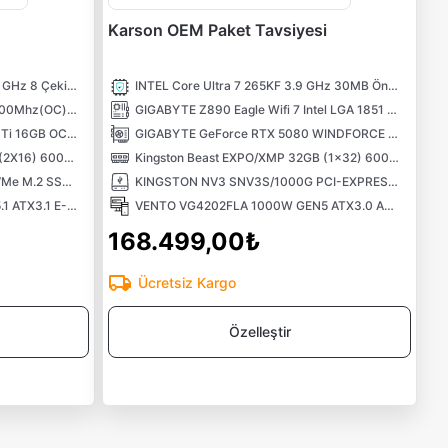
Karson OEM Paket Tavsiyesi
AMD Ryzen 7 7800X3D Tray 4.2 GHz 8 Çekirdek 96MB AM5 5nm İşlemci
INTEL Core Ultra 7 265KF 3.9 GHz 30MB Önbellek 20 Çekirdek LGA 1851 3nm Tray İşlemci
ASUS PRIME B850M-A-CSM 8000Mhz(OC) M.2 AM5 mATX Anakart
GIGABYTE Z890 Eagle Wifi 7 Intel LGA 1851 DDR5 9200Mhz (OC) 4x M.2 USB3.2 Atx Anakart
ASUS PRIME GeForce RTX 5070 Ti 16GB OC Edition GDDR7 DLSS 4 256 Bit NVIDIA Ekran Kartı
GIGABYTE GeForce RTX 5080 WINDFORCE OC SFF 16GB GDDR7 DLSS 4 256 Bit NVIDIA Ekran Kartı
CORSAIR Vengeance RGB 32GB (2X16) 6000MHz CL38 EXPO/XMP DDR5 Ram
Kingston Beast EXPO/XMP 32GB (1x32) 6000Mhz CL30 DDR5 Ram
TwinMOS 1TB M.2 PCIe Gen4 NVMe M.2 SSD (5000-4800Mb/s) TLC 3DNAND
KINGSTON NV3 SNV3S/1000G PCI-EXPRESS 4.0 1 TB M.2 SSD
VENTO VG4206FSA 850W GEN5.1 ATX3.1 E-ATX Bilgisayar Kasası
VENTO VG4202FLA 1000W GEN5 ATX3.0 ARGB ATX Bilgisayar Kasası
168.499,00₺
Ücretsiz Kargo
Özelleştir