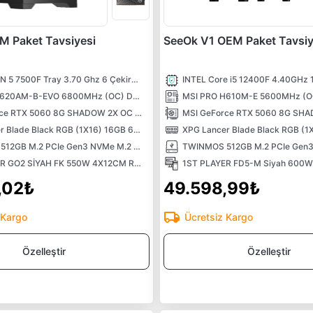
M Paket Tavsiyesi
SeeOk V1 OEM Paket Tavsiy
AMD RYZEN 5 7500F Tray 3.70 Ghz 6 Çekirdek 38MB AM5 5NM İşlemci
MSI PRO A620AM-B-EVO 6800MHz (OC) DDR5 Soket AM5 M.2 HDMI mATX Anakart
MSI GeForce RTX 5060 8G SHADOW 2X OC MAX 8GB GDDR7 128 Bit DLSS 4 NVIDIA Ekran Kartı
XPG Lancer Blade Black RGB (1X16) 16GB 6000MHz CL48 XMP/EXPO DDR5 Kutusuz Ram
TWINMOS 512GB M.2 PCIe Gen3 NVMe M.2 SSD (3600-3250Mb/s) TLC 3DNAND
1ST PLAYER GO2 SİYAH FK 550W 4X12CM RAINBOW FAN TEMPERLİ CAM USB 3.0 M-ATX KASA
,02₺
49.598,99₺
 Kargo
Ücretsiz Kargo
Özelleştir
Özelleştir