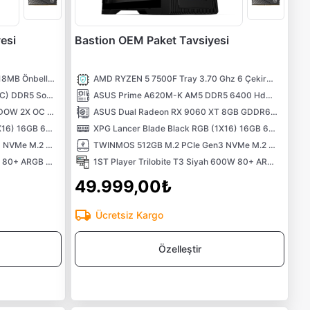
esi
Bastion OEM Paket Tavsiyesi
INTEL Core i5 12400F 4.40GHz 18MB Önbellek 6 Çekirdek LGA1700 10NM İşlemci
AMD RYZEN 5 7500F Tray 3.70 Ghz 6 Çekirdek 38MB AM5 5NM İşlemci
MSI PRO H610M-E 5600MHz (OC) DDR5 Soket 1700 M.2 HDMI VGA mATX Anakart
ASUS Prime A620M-K AM5 DDR5 6400 Hdmi Vga M2 USB3.2 Aura RGB mATX Anakart
MSI GeForce RTX 5060 8G SHADOW 2X OC MAX 8GB GDDR7 128 Bit DLSS 4 NVIDIA Ekran Kartı
ASUS Dual Radeon RX 9060 XT 8GB GDDR6 128 Bit Ekran Kartı
XPG Lancer Blade Black RGB (1X16) 16GB 6000MHz CL48 XMP/EXPO DDR5 Kutusuz Ram
XPG Lancer Blade Black RGB (1X16) 16GB 6000MHz CL48 XMP/EXPO DDR5 Kutusuz Ram
TWINMOS 512GB M.2 PCIe Gen3 NVMe M.2 SSD (3600-3250Mb/s) TLC 3DNAND
TWINMOS 512GB M.2 PCIe Gen3 NVMe M.2 SSD (3600-3250Mb/s) TLC 3DNAND
1ST PLAYER FD5-M Siyah 600W 80+ ARGB 4x12cm Fan Temperli Cam Mesh USB 3.0 mATX Kasa
1ST Player Trilobite T3 Siyah 600W 80+ ARGB 4x12cm Fan Temperli Cam Mesh USB 3.0 mATX Kasa
49.999,00₺
Ücretsiz Kargo
Özelleştir