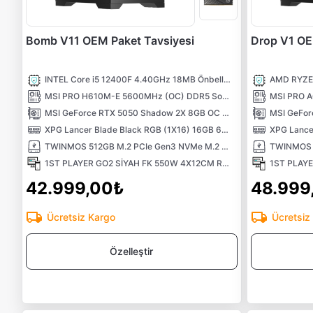
Bomb V11 OEM Paket Tavsiyesi
Drop V1 OE
INTEL Core i5 12400F 4.40GHz 18MB Önbellek 6 Çekirdek LGA1700 10NM İşlemci
MSI PRO H610M-E 5600MHz (OC) DDR5 Soket 1700 M.2 HDMI VGA mATX Anakart
MSI GeForce RTX 5050 Shadow 2X 8GB OC GDDR6 DLSS 4 128 Bit NVIDIA Ekran Kartı
XPG Lancer Blade Black RGB (1X16) 16GB 6000MHz CL48 XMP/EXPO DDR5 Kutusuz Ram
TWINMOS 512GB M.2 PCIe Gen3 NVMe M.2 SSD (3600-3250Mb/s) TLC 3DNAND
1ST PLAYER GO2 SİYAH FK 550W 4X12CM RAINBOW FAN TEMPERLİ CAM USB 3.0 M-ATX KASA
42.999,00₺
48.999
Ücretsiz Kargo
Ücretsiz
Özelleştir