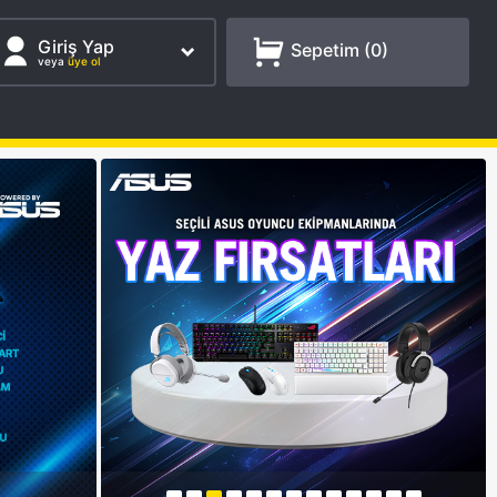
Giriş Yap
Sepetim (
0
)
veya
üye ol