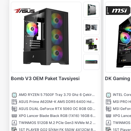
Bomb V3 OEM Paket Tavsiyesi
DK Gaming 
AMD RYZEN 5 7500F Tray 3.70 Ghz 6 Çekirdek 38MB AM5 5NM İşlemci
ASUS Prime A620M-K AM5 DDR5 6400 Hdmi Vga M2 USB3.2 Aura RGB mATX Anakart
ASUS DUAL GeForce RTX 5060 OC 8GB GDDR7 128 Bit DLSS 4 NVIDIA Ekran Kartı
XPG Lancer Blade Black RGB (1X16) 16GB 6000MHz CL48 XMP/EXPO DDR5 Kutusuz Ram
TWINMOS 512GB M.2 PCIe Gen3 NVMe M.2 SSD (3600-3250Mb/s) TLC 3DNAND
1ST PLAYER GO2 SİYAH FK 550W 4X12CM RAINBOW FAN TEMPERLİ CAM USB 3.0 M-ATX KASA