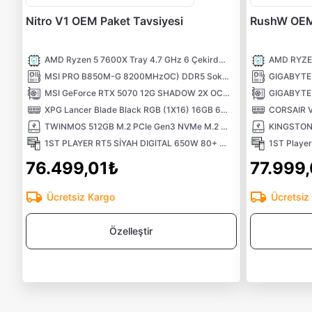
Nitro V1 OEM Paket Tavsiyesi
RushW OEM 
AMD Ryzen 5 7600X Tray 4.7 GHz 6 Çekirdek 32MB AM5 5nm İşlemci
MSI PRO B850M-G 8200MHzOC) DDR5 Soket AM5 M.2 HDMI DP mATX Anakart
MSI GeForce RTX 5070 12G SHADOW 2X OC GDDR7 12GB 192Bit DLSS 4 NVIDIA Ekran Kartı
XPG Lancer Blade Black RGB (1X16) 16GB 6000MHz CL48 XMP/EXPO DDR5 Kutusuz Ram
TWINMOS 512GB M.2 PCIe Gen3 NVMe M.2 SSD (3600-3250Mb/s) TLC 3DNAND
1ST PLAYER RT5 SİYAH DIGITAL 650W 80+ BRONZE 3X12CM ARGB TEMPERLİ CAM USB 3.0 M-ATX KASA
76.499,01₺
77.999
Ücretsiz Kargo
Ücretsiz
Özelleştir