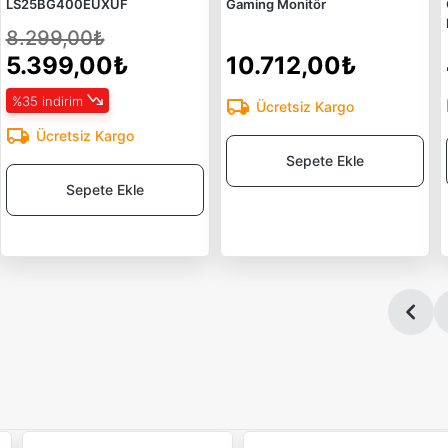
LS25BG400EUXUF
Gaming Monitör
8.299,00₺
5.399,00₺
10.712,00₺
%35 indirim
Ücretsiz Kargo
Ücretsiz Kargo
Sepete Ekle
Sepete Ekle