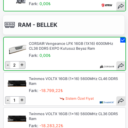
Fark:
0,00₺
RAM - BELLEK
CORSAIR Vengeance LPX 16GB (1X16) 6000MHz
CL36 DDR5 EXPO Kutusuz Beyaz Ram
Fark:
0,00₺
-
+
Twinmos VOLTX 16GB (1x16) 5600MHz CL46 DDR5
Ram
Fark:
-18.799,22₺
Sistem Özel Fiyat
-
+
Twinmos VOLTX 16GB (1x16) 5600MHz CL36 DDR5
Ram
Fark:
-18.283,22₺