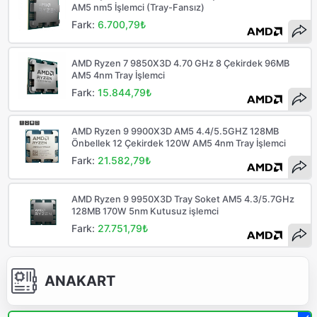
AM5 nm5 İşlemci (Tray-Fansız)
Fark:
6.700,79₺
AMD Ryzen 7 9850X3D 4.70 GHz 8 Çekirdek 96MB
AM5 4nm Tray İşlemci
Fark:
15.844,79₺
AMD Ryzen 9 9900X3D AM5 4.4/5.5GHZ 128MB
Önbellek 12 Çekirdek 120W AM5 4nm Tray İşlemci
Fark:
21.582,79₺
AMD Ryzen 9 9950X3D Tray Soket AM5 4.3/5.7GHz
128MB 170W 5nm Kutusuz işlemci
Fark:
27.751,79₺
ANAKART