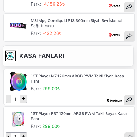
Fark:
-4.156,26₺
MSI Mpg Coreliquid P13 360mm Siyah Sıvı İşlemci
Soğutucusu
Fark:
-422,26₺
KASA FANLARI
1ST Player M7 120mm ARGB PWM Tekli Siyah Kasa
Fanı
Fark:
299,00₺
-
+
1ST Player FS7 120mm ARGB PWM Tekli Beyaz Kasa
Fanı
Fark:
299,00₺
-
+