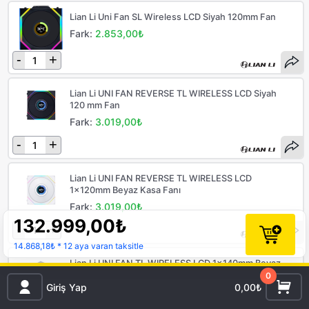
Lian Li Uni Fan SL Wireless LCD Siyah 120mm Fan
Fark:
2.853,00₺
-
+
Lian Li UNI FAN REVERSE TL WIRELESS LCD Siyah
120 mm Fan
Fark:
3.019,00₺
-
+
Lian Li UNI FAN REVERSE TL WIRELESS LCD
1x120mm Beyaz Kasa Fanı
Fark:
3.019,00₺
132.999,00
₺
-
+
14.868,18₺
* 12 aya varan taksitle
Lian Li UNI FAN TL WIRELESS LCD 1x140mm Beyaz
Kasa Fanı
0
Giriş Yap
0,00₺
Fark:
3.084,00₺