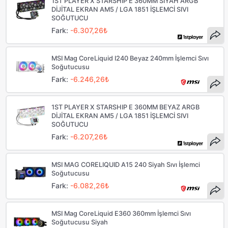
1ST PLAYER X STARSHIP E 360MM SİYAH ARGB
DİJİTAL EKRAN AM5 / LGA 1851 İŞLEMCİ SIVI
SOĞUTUCU
Fark:
-6.307,26₺
MSI Mag CoreLiquid I240 Beyaz 240mm İşlemci Sıvı
Soğutucusu
Fark:
-6.246,26₺
1ST PLAYER X STARSHIP E 360MM BEYAZ ARGB
DİJİTAL EKRAN AM5 / LGA 1851 İŞLEMCİ SIVI
SOĞUTUCU
Fark:
-6.207,26₺
MSI MAG CORELIQUID A15 240 Siyah Sıvı İşlemci
Soğutucusu
Fark:
-6.082,26₺
MSI Mag CoreLiquid E360 360mm İşlemci Sıvı
Soğutucusu Siyah