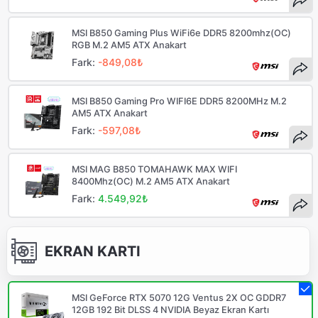
MSI B850 Gaming Plus WiFi6e DDR5 8200mhz(OC)
RGB M.2 AM5 ATX Anakart
Fark:
-849,08₺
MSI B850 Gaming Pro WIFI6E DDR5 8200MHz M.2
AM5 ATX Anakart
Fark:
-597,08₺
MSI MAG B850 TOMAHAWK MAX WIFI
8400Mhz(OC) M.2 AM5 ATX Anakart
Fark:
4.549,92₺
EKRAN KARTI
MSI GeForce RTX 5070 12G Ventus 2X OC GDDR7
12GB 192 Bit DLSS 4 NVIDIA Beyaz Ekran Kartı