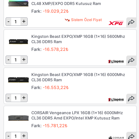
CL48 XMP/EXPO DDR5 Kutusuz Ram
Fark:
-19.029,22₺
Sistem Özel Fiyat
-
+
Kingston Beast EXPO/XMP 16GB (1x16) 5600Mhz
CL36 DDR5 Ram
Fark:
-16.578,22₺
-
+
Kingston Beast EXPO/XMP 16GB (1x16) 6000Mhz
CL36 DDR5 Ram
Fark:
-16.553,22₺
-
+
CORSAIR Vengeance LPX 16GB (1x16) 6000MHz
CL36 DDR5 Amd EXPO/Intel XMP Kutusuz Ram
Fark:
-15.781,22₺
-
+