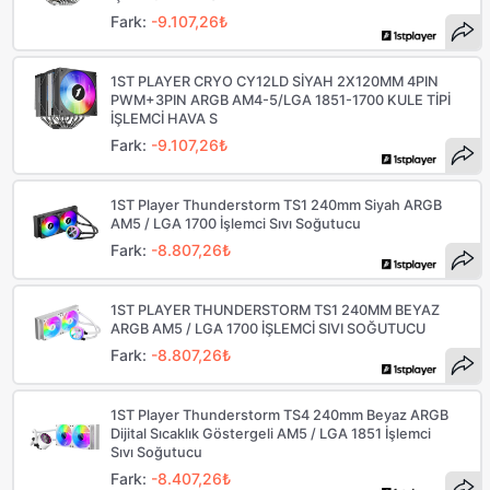
Fark:
-9.107,26₺
1ST PLAYER CRYO CY12LD SİYAH 2X120MM 4PIN
PWM+3PIN ARGB AM4-5/LGA 1851-1700 KULE TİPİ
İŞLEMCİ HAVA S
Fark:
-9.107,26₺
1ST Player Thunderstorm TS1 240mm Siyah ARGB
AM5 / LGA 1700 İşlemci Sıvı Soğutucu
Fark:
-8.807,26₺
1ST PLAYER THUNDERSTORM TS1 240MM BEYAZ
ARGB AM5 / LGA 1700 İŞLEMCİ SIVI SOĞUTUCU
Fark:
-8.807,26₺
1ST Player Thunderstorm TS4 240mm Beyaz ARGB
Dijital Sıcaklık Göstergeli AM5 / LGA 1851 İşlemci
Sıvı Soğutucu
Fark:
-8.407,26₺