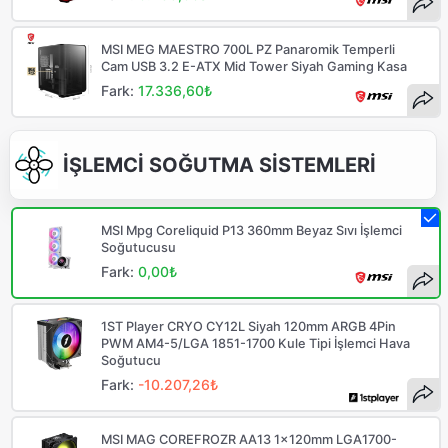
MSI MEG MAESTRO 700L PZ Panaromik Temperli
Cam USB 3.2 E-ATX Mid Tower Siyah Gaming Kasa
Fark:
17.336,60₺
İŞLEMCİ SOĞUTMA SİSTEMLERİ
MSI Mpg Coreliquid P13 360mm Beyaz Sıvı İşlemci
Soğutucusu
Fark:
0,00₺
1ST Player CRYO CY12L Siyah 120mm ARGB 4Pin
PWM AM4-5/LGA 1851-1700 Kule Tipi İşlemci Hava
Soğutucu
Fark:
-10.207,26₺
MSI MAG COREFROZR AA13 1x120mm LGA1700-