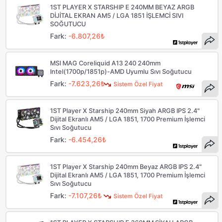
1ST PLAYER X STARSHIP E 240MM BEYAZ ARGB
DİJİTAL EKRAN AM5 / LGA 1851 İŞLEMCİ SIVI
SOĞUTUCU
Fark:
-6.807,26₺
MSI MAG Coreliquid A13 240 240mm
Intel(1700p/1851p)-AMD Uyumlu Sıvı Soğutucu
Fark:
-7.623,26₺
Sistem Özel Fiyat
1ST Player X Starship 240mm Siyah ARGB IPS 2.4"
Dijital Ekranlı AM5 / LGA 1851, 1700 Premium İşlemci
Sıvı Soğutucu
Fark:
-6.454,26₺
1ST Player X Starship 240mm Beyaz ARGB IPS 2.4"
Dijital Ekranlı AM5 / LGA 1851, 1700 Premium İşlemci
Sıvı Soğutucu
Fark:
-7.107,26₺
Sistem Özel Fiyat