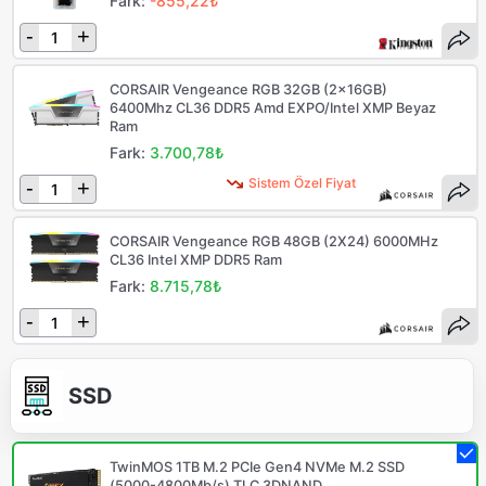
Fark:
-855,22₺
-
+
CORSAIR Vengeance RGB 32GB (2x16GB)
6400Mhz CL36 DDR5 Amd EXPO/Intel XMP Beyaz
Ram
Fark:
3.700,78₺
Sistem Özel Fiyat
-
+
CORSAIR Vengeance RGB 48GB (2X24) 6000MHz
CL36 Intel XMP DDR5 Ram
Fark:
8.715,78₺
-
+
SSD
TwinMOS 1TB M.2 PCIe Gen4 NVMe M.2 SSD
(5000-4800Mb/s) TLC 3DNAND