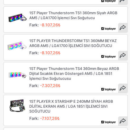
1ST Player Thunderstorm TS1 360mm Siyah ARGB
AM5 / LGA1700 İşlemci Sıvı Soğutucu
Fark:
-8.107,26₺
1ST PLAYER THUNDERSTORM TS1 360MM BEYAZ
ARGB AM5 / LGA1700 İŞLEMCİ SIVI SOĞUTUCU
Fark:
-8.107,26₺
1ST Player Thunderstorm TS4 360mm Beyaz ARGB
Dijital Sıcaklık Ekran Göstergeli AM5 / LGA 1851
İşlemci Sıvı Soğutucusu
Fark:
-7.307,26₺
1ST PLAYER X STARSHIP E 240MM SİYAH ARGB
DİJİTAL EKRAN AM5 / LGA 1851 İŞLEMCİ SIVI
SOĞUTUCU
Fark:
-7.107,26₺