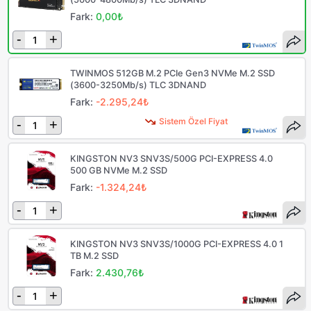
Fark:
0,00₺
-
+
TWINMOS 512GB M.2 PCIe Gen3 NVMe M.2 SSD
(3600-3250Mb/s) TLC 3DNAND
Fark:
-2.295,24₺
Sistem Özel Fiyat
-
+
KINGSTON NV3 SNV3S/500G PCI-EXPRESS 4.0
500 GB NVMe M.2 SSD
Fark:
-1.324,24₺
-
+
KINGSTON NV3 SNV3S/1000G PCI-EXPRESS 4.0 1
TB M.2 SSD
Fark:
2.430,76₺
-
+