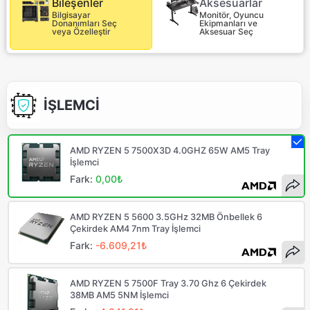
Aksesuarlar
Bileşenler
Monitör, Oyuncu
Bilgisayar
Ekipmanları ve
Donanımları Seç
Aksesuar Seç
veya Özelleştir
İŞLEMCİ
AMD RYZEN 5 7500X3D 4.0GHZ 65W AM5 Tray
İşlemci
Fark:
0,00₺
AMD RYZEN 5 5600 3.5GHz 32MB Önbellek 6
Çekirdek AM4 7nm Tray İşlemci
Fark:
-6.609,21₺
AMD RYZEN 5 7500F Tray 3.70 Ghz 6 Çekirdek
38MB AM5 5NM İşlemci