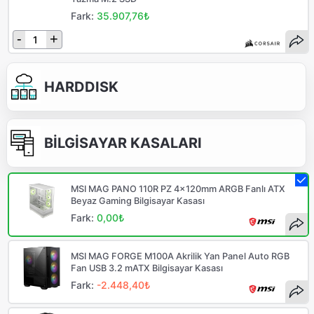
Fark:
35.907,76₺
-
+
HARDDISK
BİLGİSAYAR KASALARI
MSI MAG PANO 110R PZ 4x120mm ARGB Fanlı ATX
Beyaz Gaming Bilgisayar Kasası
Fark:
0,00₺
MSI MAG FORGE M100A Akrilik Yan Panel Auto RGB
Fan USB 3.2 mATX Bilgisayar Kasası
Fark:
-2.448,40₺