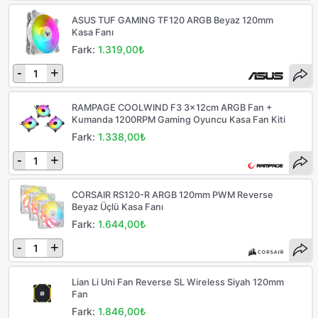
ASUS TUF GAMING TF120 ARGB Beyaz 120mm
Kasa Fanı
Fark:
1.319,00₺
-
+
RAMPAGE COOLWIND F3 3x12cm ARGB Fan +
Kumanda 1200RPM Gaming Oyuncu Kasa Fan Kiti
Fark:
1.338,00₺
-
+
CORSAIR RS120-R ARGB 120mm PWM Reverse
Beyaz Üçlü Kasa Fanı
Fark:
1.644,00₺
-
+
Lian Li Uni Fan Reverse SL Wireless Siyah 120mm
Fan
Fark:
1.846,00₺