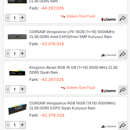
CL36 DDR5 Ram
Fark:
-44.267,02₺
Sistem Özel Fiyat
-
+
CORSAIR Vengeance LPX 16GB (1x16) 6000MHz
CL36 DDR5 Amd EXPO/Intel XMP Kutusuz Ram
Fark:
-43.019,02₺
-
+
Kingston Beast RGB 16 GB (1x16) 6000 MHz CL36
DDR5 Siyah Ram
Fark:
-43.267,02₺
Sistem Özel Fiyat
-
+
CORSAIR Vengeance RGB 16GB (1X16) 6000MHz
CL36 DDR5 EXPO Siyah Kutusuz Ram
Fark:
-42.378,02₺
-
+