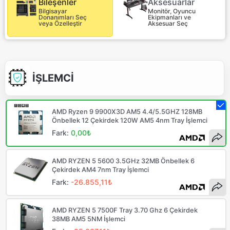
Aksesuarlar
Bileşenler
Monitör, Oyuncu
Bilgisayar
Ekipmanları ve
Donanımları Seç
Aksesuar Seç
veya Özelleştir
İŞLEMCİ
AMD Ryzen 9 9900X3D AM5 4.4/5.5GHZ 128MB
Önbellek 12 Çekirdek 120W AM5 4nm Tray İşlemci
Fark:
0,00₺
AMD RYZEN 5 5600 3.5GHz 32MB Önbellek 6
Çekirdek AM4 7nm Tray İşlemci
Fark:
-26.855,11₺
AMD RYZEN 5 7500F Tray 3.70 Ghz 6 Çekirdek
38MB AM5 5NM İşlemci