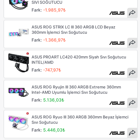
SIVI SOĞUTUCU
Fark:
-1.985,97₺
ASUS ROG STRIX LC III 360 ARGB LCD Beyaz
360mm İşlemci Sıvı Soğutucu
Fark:
-1.366,97₺
ASUS PROART LC420 420mm Siyah Sıvı Soğutucu
INTEL/AMD
Fark:
-747,97₺
ASUS ROG Ryujin III 360 ARGB Extreme 360mm
Intel-AMD Uyumlu İşlemci Sıvı Soğutucu
Fark:
5.136,03₺
ASUS ROG Ryuo III 360 ARGB 360mm Beyaz İşlemci
Sıvı Soğutucu
Fark:
5.446,03₺