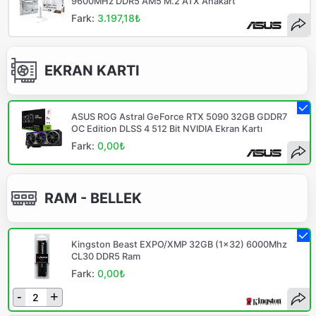
9600MHz DDR5 AM5 M.2 ATX Anakart
Fark:
3.197,18₺
EKRAN KARTI
ASUS ROG Astral GeForce RTX 5090 32GB GDDR7
OC Edition DLSS 4 512 Bit NVIDIA Ekran Kartı
Fark:
0,00₺
RAM - BELLEK
Kingston Beast EXPO/XMP 32GB (1x32) 6000Mhz
CL30 DDR5 Ram
Fark:
0,00₺
-
+