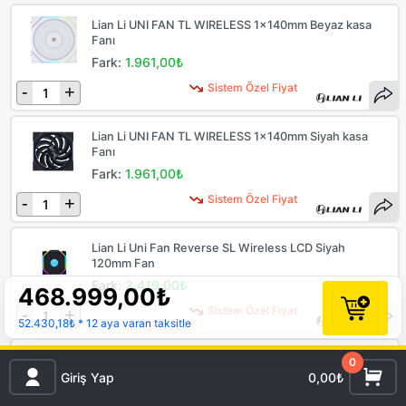
Lian Li UNI FAN TL WIRELESS 1x140mm Beyaz kasa
Fanı
Fark:
1.961,00₺
Sistem Özel Fiyat
-
+
Lian Li UNI FAN TL WIRELESS 1x140mm Siyah kasa
Fanı
Fark:
1.961,00₺
Sistem Özel Fiyat
-
+
Lian Li Uni Fan Reverse SL Wireless LCD Siyah
120mm Fan
Fark:
2.419,00₺
468.999,00
₺
Sistem Özel Fiyat
-
+
52.430,18₺
* 12 aya varan taksitle
Lian Li Uni Fan Reverse SL Wireless LCD Beyaz
0
120mm Fan
Giriş Yap
0,00₺
Fark:
2.419,00₺