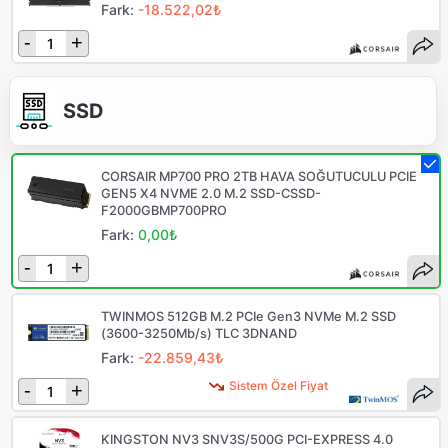
Fark:
-18.522,02₺
-
+
SSD
CORSAIR MP700 PRO 2TB HAVA SOĞUTUCULU PCIE
GEN5 X4 NVME 2.0 M.2 SSD-CSSD-
F2000GBMP700PRO
Fark:
0,00₺
-
+
TWINMOS 512GB M.2 PCIe Gen3 NVMe M.2 SSD
(3600-3250Mb/s) TLC 3DNAND
Fark:
-22.859,43₺
Sistem Özel Fiyat
-
+
KINGSTON NV3 SNV3S/500G PCI-EXPRESS 4.0