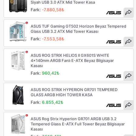
Siyah USB 3.0 ATX Mid Tower Kasa
Fark:
-7.880,58₺
ASUS TUF Gaming GT502 Horizon Beyaz Tempered
Glass USB 3.2 ATX Mid Tower Kasası
Fark:
-7.553,58₺
ASUS ROG STRIX HELIOS II GX601S WHITE
4x140mm ARGB Fanlı E-ATX Beyaz Bilgisayar
Kasası
Fark:
960,42₺
ASUS ROG STRIX HYPERION GR701 TEMPERED
GLASS ARGB HIGH TOWER KASA
Fark:
6.855,42₺
ASUS Rog Strix Hyperion GR701 ARGB USB 3.2
Tempered Glass E-ATX Full Tower Beyaz Bilgisayar
Kasası