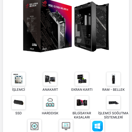
İŞLEMCİ
ANAKART
EKRAN KARTI
RAM - BELLEK
SSD
HARDDISK
BİLGİSAYAR
İŞLEMCİ SOĞUTMA
KASALARI
SİSTEMLERİ