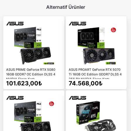
Alternatif Ürünler
ASUS PRIME GeForce RTX 5080
ASUS PROART GeForce RTX 5070
16GB GDDR7 OC Edition DLSS 4
Ti 16GB OC Edition GDDR7 DLSS 4
NVIDIA Ekran Kartı
256 Bit NVIDIA Ekran Kartı
101.623,00₺
74.568,00₺