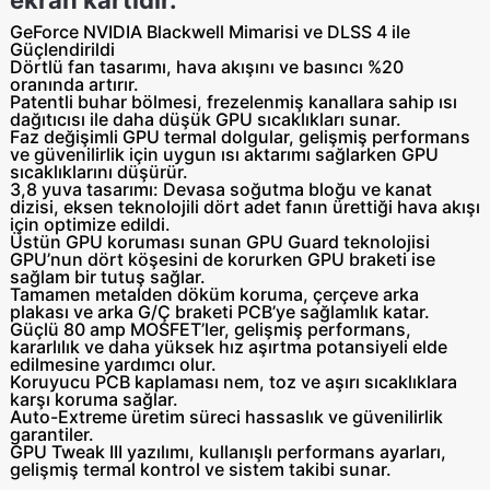
GeForce NVIDIA Blackwell Mimarisi ve DLSS 4 ile
Güçlendirildi
Dörtlü fan tasarımı,
hava akışını ve basıncı %20
oranında artırır.
Patentli buhar bölmesi,
frezelenmiş kanallara sahip ısı
dağıtıcısı ile daha düşük GPU sıcaklıkları sunar.
Faz değişimli GPU termal dolgular,
gelişmiş performans
ve güvenilirlik için uygun ısı aktarımı sağlarken GPU
sıcaklıklarını düşürür.
3,8 yuva tasarımı:
Devasa soğutma bloğu ve kanat
dizisi, eksen teknolojili dört adet fanın ürettiği hava akışı
için optimize edildi.
Üstün GPU koruması
sunan GPU Guard teknolojisi
GPU’nun dört köşesini de korurken GPU braketi ise
sağlam bir tutuş sağlar.
Tamamen metalden döküm koruma, çerçeve arka
plakası ve arka G/Ç braketi
PCB’ye sağlamlık katar.
Güçlü 80 amp MOSFET’ler,
gelişmiş performans,
kararlılık ve daha yüksek hız aşırtma potansiyeli elde
edilmesine yardımcı olur.
Koruyucu PCB kaplaması
nem, toz ve aşırı sıcaklıklara
karşı koruma sağlar.
Auto-Extreme
üretim süreci hassaslık ve güvenilirlik
garantiler.
GPU Tweak III yazılımı,
kullanışlı performans ayarları,
gelişmiş termal kontrol ve sistem takibi sunar.