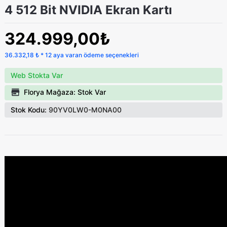
4 512 Bit NVIDIA Ekran Kartı
324.999,00₺
36.332,18 ₺ * 12 aya varan ödeme seçenekleri
Web Stokta Var
Florya Mağaza: Stok Var
Stok Kodu:
90YV0LW0-M0NA00