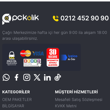
0212 452 90 90
Çağrı Merkezimize hafta içi her gün 9:00 ila akşam 18:00
arası ulaşabilirsiniz.
KATEGORİLER
MÜŞTERİ HİZMETLERİ
OEM PAKETLER
Mesafeli Satış Sözleşmesi
BİLGİSAYAR
KVKK Metni