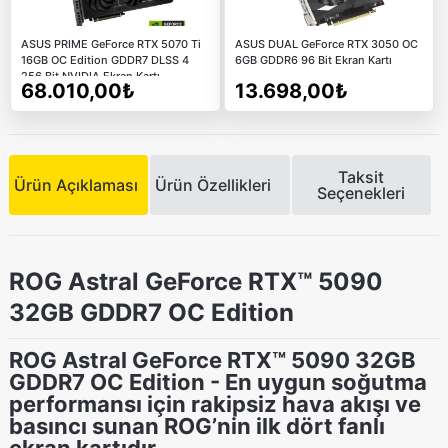
ASUS PRIME GeForce RTX 5070 Ti
ASUS DUAL GeForce RTX 3050 OC
16GB OC Edition GDDR7 DLSS 4
6GB GDDR6 96 Bit Ekran Kartı
256 Bit NVIDIA Ekran Kartı
68.010,00₺
13.698,00₺
Taksit
Ürün Açıklaması
Ürün Özellikleri
Seçenekleri
ROG Astral GeForce RTX™ 5090
32GB GDDR7 OC Edition
ROG Astral GeForce RTX™ 5090 32GB
GDDR7 OC Edition - En uygun soğutma
performansı için rakipsiz hava akışı ve
basıncı sunan ROG’nin ilk dört fanlı
ekran kartıdır.