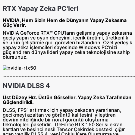
RTX Yapay Zeka PC'leri
NVIDIA, Hem Sizin Hem de Dünyanın Yapay Zekasına
Güç Verir.
NVIDIA GeForce RTX™ GPU’ların gelişmiş yapay zekasına
geçiş yapın ve oyun deneyimi, içerik üretimi, üretkenlik
ve ürün geliştirme gibi görevleri hızlandırın. Özel yerleşik
yapay zeka işlemcileri sayesinde Windows PC'nizi
güçlendiren dünya lideri yapay zeka teknolojisine sahip
olursunuz.
NVIDIA DLSS 4
Üst Düzey Hız. Üstün Görseller. Yapay Zeka Tarafından
Güçlendirildi.
DLSS, FPS’i artırmak için yapay zekadan yararlanan,
gecikmeyi azaltan ve görüntü kalitesini iyileştiren
devrim niteliğinde bir nöral görüntü oluşturma
teknolojileri paketidir.‌ .‌GeForce RTX™ 50 Serisi ekran
kartları ve beşinci nesil Tensor Çekirdek destekli çığır
açan yenilik DLSS 4, yeni Çoklu Kare Oluşturma ve