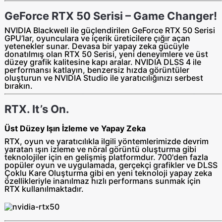
GeForce RTX 50 Serisi – Game Changer!
NVIDIA Blackwell ile güçlendirilen GeForce RTX 50 Serisi
GPU’lar, oyunculara ve içerik üreticilere çığır açan
yetenekler sunar. Devasa bir yapay zeka gücüyle
donatılmış olan RTX 50 Serisi, yeni deneyimlere ve üst
düzey grafik kalitesine kapı aralar. NVIDIA DLSS 4 ile
performansı katlayın, benzersiz hızda görüntüler
oluşturun ve NVIDIA Studio ile yaratıcılığınızı serbest
bırakın.
RTX. It’s On.
Üst Düzey Işın İzleme ve Yapay Zeka
RTX, oyun ve yaratıcılıkla ilgili yöntemlerimizde devrim
yaratan ışın izleme ve nöral görüntü oluşturma gibi
teknolojiler için en gelişmiş platformdur. 700'den fazla
popüler oyun ve uygulamada, gerçekçi grafikler ve DLSS
Çoklu Kare Oluşturma gibi en yeni teknoloji yapay zeka
özellikleriyle inanılmaz hızlı performans sunmak için
RTX kullanılmaktadır.