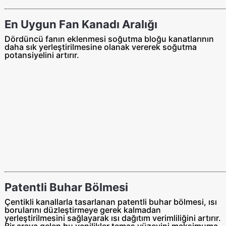
En Uygun Fan Kanadı Aralığı
Dördüncü fanın eklenmesi soğutma bloğu kanatlarının
daha sık yerleştirilmesine olanak vererek soğutma
potansiyelini artırır.
Patentli Buhar Bölmesi
Çentikli kanallarla tasarlanan patentli buhar bölmesi, ısı
borularını düzleştirmeye gerek kalmadan
yerleştirilmesini sağlayarak ısı dağıtım verimliliğini artırır.
Bir araya gelen bu yenilikler temas yüzeyini maksimuma