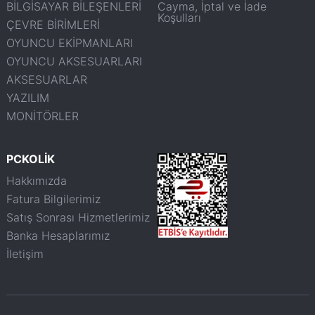
BİLGİSAYAR BİLEŞENLERİ
Cayma, İptal ve İade
Koşulları
ÇEVRE BİRİMLERİ
OYUNCU EKİPMANLARI
OYUNCU AKSESUARLARI
AKSESUARLAR
YAZILIM
MONİTÖRLER
PCKOLİK
Hakkımızda
Fatura Bilgilerimiz
Satış Sonrası Hizmetlerimiz
Banka Hesaplarımız
İletişim