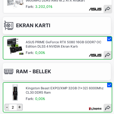
9600MHz DDR5 AM5 M.2 ATX Anakart
Fark:
3.202,01₺
EKRAN KARTI
ASUS PRIME GeForce RTX 5080 16GB GDDR7 OC
Edition DLSS 4 NVIDIA Ekran Kartı
Fark:
0,00₺
RAM - BELLEK
Kingston Beast EXPO/XMP 32GB (1x32) 6000Mhz
CL30 DDR5 Ram
Fark:
0,00₺
-
+