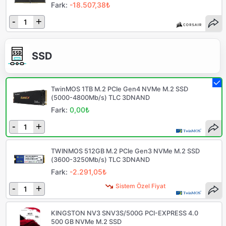
Fark:
-18.507,38₺
-
+
SSD
TwinMOS 1TB M.2 PCIe Gen4 NVMe M.2 SSD
(5000-4800Mb/s) TLC 3DNAND
Fark:
0,00₺
-
+
TWINMOS 512GB M.2 PCIe Gen3 NVMe M.2 SSD
(3600-3250Mb/s) TLC 3DNAND
Fark:
-2.291,05₺
Sistem Özel Fiyat
-
+
KINGSTON NV3 SNV3S/500G PCI-EXPRESS 4.0
500 GB NVMe M.2 SSD