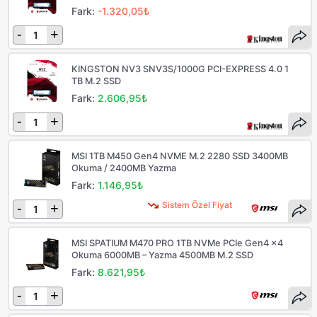
Fark:
-1.320,05₺
-
+
KINGSTON NV3 SNV3S/1000G PCI-EXPRESS 4.0 1
TB M.2 SSD
Fark:
2.606,95₺
-
+
MSI 1TB M450 Gen4 NVME M.2 2280 SSD 3400MB
Okuma / 2400MB Yazma
Fark:
1.146,95₺
Sistem Özel Fiyat
-
+
MSI SPATIUM M470 PRO 1TB NVMe PCIe Gen4 x4
Okuma 6000MB – Yazma 4500MB M.2 SSD
Fark:
8.621,95₺
-
+