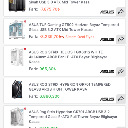
Siyah USB 3.0 ATX Mid Tower Kasa
Fark:
-7.875,70₺
ASUS TUF Gaming GT502 Horizon Beyaz Tempered
Glass USB 3.2 ATX Mid Tower Kasası
Fark:
-8.239,70₺
Sistem Özel Fiyat
ASUS ROG STRIX HELIOS II GX601S WHITE
4x140mm ARGB Fanlı E-ATX Beyaz Bilgisayar
Kasası
Fark:
965,30₺
ASUS ROG STRIX HYPERION GR701 TEMPERED
GLASS ARGB HIGH TOWER KASA
Fark:
6.860,30₺
ASUS Rog Strix Hyperion GR701 ARGB USB 3.2
Tempered Glass E-ATX Full Tower Beyaz Bilgisayar
Kasası