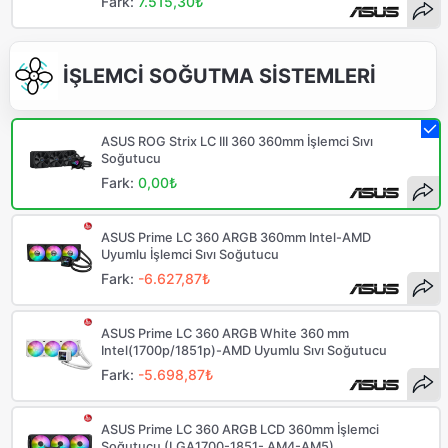
Fark:
7.515,30₺
İŞLEMCİ SOĞUTMA SİSTEMLERİ
ASUS ROG Strix LC III 360 360mm İşlemci Sıvı
Soğutucu
Fark:
0,00₺
ASUS Prime LC 360 ARGB 360mm Intel-AMD
Uyumlu İşlemci Sıvı Soğutucu
Fark:
-6.627,87₺
ASUS Prime LC 360 ARGB White 360 mm
Intel(1700p/1851p)-AMD Uyumlu Sıvı Soğutucu
Fark:
-5.698,87₺
ASUS Prime LC 360 ARGB LCD 360mm İşlemci
Soğutucu (LGA1700-1851- AM4-AM5)