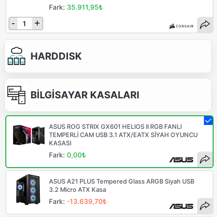
Fark:
35.911,95₺
-
+
HARDDISK
BİLGİSAYAR KASALARI
ASUS ROG STRIX GX601 HELIOS II RGB FANLI
TEMPERLİ CAM USB 3.1 ATX/EATX SİYAH OYUNCU
KASASI
Fark:
0,00₺
ASUS A21 PLUS Tempered Glass ARGB Siyah USB
3.2 Micro ATX Kasa
Fark:
-13.639,70₺