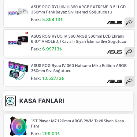
ASUS ROG RYUJIN III 360 ARGB EXTREME 3.5" LCD
360mm Fanlı Beyaz Sıvı İşlemci Soğutucusu
Fark:
5.894,13₺
ASUS ROG RYUO IV 360 ARGB 360mm LCD Ekranlı
6.67” AMOLED, (Kavisli) Siyah İşlemci Sıvı Soğutucu
Fark:
6.997,13₺
ASUS ROG Ryuo IV 360 Hatsune Miku Edition ARGB
360mm Sıvı Soğutucu
Fark:
10.527,13₺
KASA FANLARI
1ST Player M7 120mm ARGB PWM Tekli Siyah Kasa
Fanı
Fark:
299,00₺