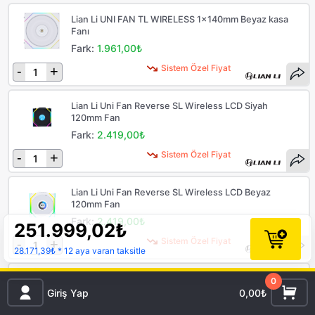
Lian Li UNI FAN TL WIRELESS 1x140mm Beyaz kasa
Fanı
Fark:
1.961,00₺
Sistem Özel Fiyat
-
+
Lian Li Uni Fan Reverse SL Wireless LCD Siyah
120mm Fan
Fark:
2.419,00₺
Sistem Özel Fiyat
-
+
Lian Li Uni Fan Reverse SL Wireless LCD Beyaz
120mm Fan
Fark:
2.419,00₺
251.999,02
₺
Sistem Özel Fiyat
-
+
28.171,39₺
* 12 aya varan taksitle
Lian Li Uni Fan Sl Wireless LCD Beyaz 120mm Fan
0
Giriş Yap
0,00₺
Fark:
2.419,00₺