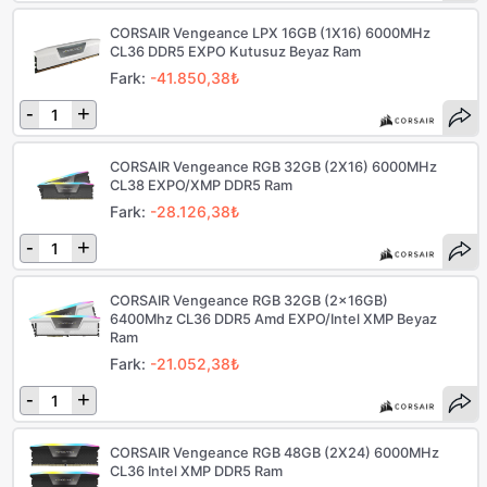
CORSAIR Vengeance LPX 16GB (1X16) 6000MHz
CL36 DDR5 EXPO Kutusuz Beyaz Ram
Fark:
-41.850,38₺
-
+
CORSAIR Vengeance RGB 32GB (2X16) 6000MHz
CL38 EXPO/XMP DDR5 Ram
Fark:
-28.126,38₺
-
+
CORSAIR Vengeance RGB 32GB (2x16GB)
6400Mhz CL36 DDR5 Amd EXPO/Intel XMP Beyaz
Ram
Fark:
-21.052,38₺
-
+
CORSAIR Vengeance RGB 48GB (2X24) 6000MHz
CL36 Intel XMP DDR5 Ram