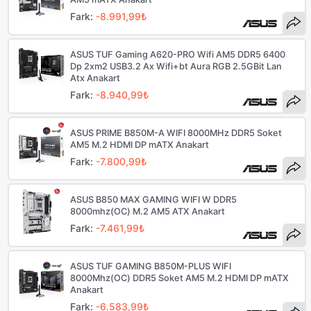
Fark:
-8.991,99₺
ASUS TUF Gaming A620-PRO Wifi AM5 DDR5 6400
Dp 2xm2 USB3.2 Ax Wifi+bt Aura RGB 2.5GBit Lan
Atx Anakart
Fark:
-8.940,99₺
ASUS PRIME B850M-A WIFI 8000MHz DDR5 Soket
AM5 M.2 HDMI DP mATX Anakart
Fark:
-7.800,99₺
ASUS B850 MAX GAMING WIFI W DDR5
8000mhz(OC) M.2 AM5 ATX Anakart
Fark:
-7.461,99₺
ASUS TUF GAMING B850M-PLUS WIFI
8000Mhz(OC) DDR5 Soket AM5 M.2 HDMI DP mATX
Anakart
Fark:
-6.583,99₺