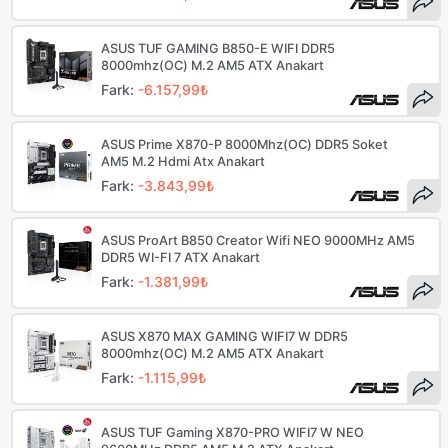
ASUS TUF GAMING B850-E WIFI DDR5
8000mhz(OC) M.2 AM5 ATX Anakart
Fark:
-6.157,99₺
ASUS Prime X870-P 8000Mhz(OC) DDR5 Soket
AM5 M.2 Hdmi Atx Anakart
Fark:
-3.843,99₺
ASUS ProArt B850 Creator Wifi NEO 9000MHz AM5
DDR5 WI-FI 7 ATX Anakart
Fark:
-1.381,99₺
ASUS X870 MAX GAMING WIFI7 W DDR5
8000mhz(OC) M.2 AM5 ATX Anakart
Fark:
-1.115,99₺
ASUS TUF Gaming X870-PRO WIFI7 W NEO