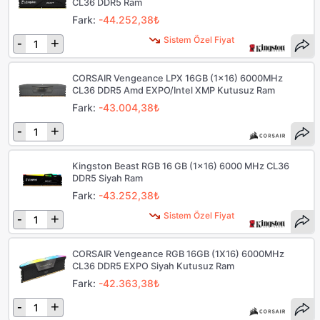
CL36 DDR5 Ram
Fark:
-44.252,38₺
Sistem Özel Fiyat
-
+
CORSAIR Vengeance LPX 16GB (1x16) 6000MHz
CL36 DDR5 Amd EXPO/Intel XMP Kutusuz Ram
Fark:
-43.004,38₺
-
+
Kingston Beast RGB 16 GB (1x16) 6000 MHz CL36
DDR5 Siyah Ram
Fark:
-43.252,38₺
Sistem Özel Fiyat
-
+
CORSAIR Vengeance RGB 16GB (1X16) 6000MHz
CL36 DDR5 EXPO Siyah Kutusuz Ram
Fark:
-42.363,38₺
-
+