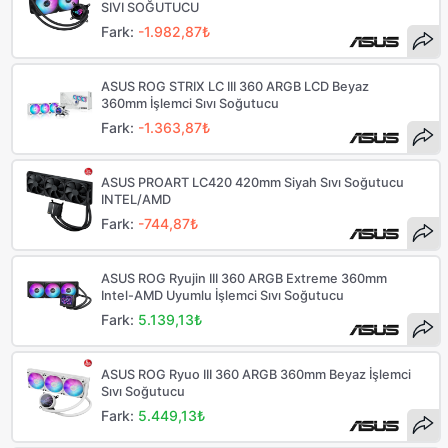
SIVI SOĞUTUCU
Fark:
-1.982,87₺
ASUS ROG STRIX LC III 360 ARGB LCD Beyaz
360mm İşlemci Sıvı Soğutucu
Fark:
-1.363,87₺
ASUS PROART LC420 420mm Siyah Sıvı Soğutucu
INTEL/AMD
Fark:
-744,87₺
ASUS ROG Ryujin III 360 ARGB Extreme 360mm
Intel-AMD Uyumlu İşlemci Sıvı Soğutucu
Fark:
5.139,13₺
ASUS ROG Ryuo III 360 ARGB 360mm Beyaz İşlemci
Sıvı Soğutucu
Fark:
5.449,13₺