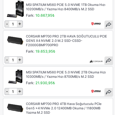
MSI SPATIUM M560 PCIE 5.0 NVME 1TB Okuma Hızı
10200MB/s / Yazma Hızı 8400MB/s M.2 SSD
Fark:
10.667,95₺
-
+
CORSAIR MP700 PRO 2TB HAVA SOĞUTUCULU PCIE
GEN5 X4 NVME 2.0 M.2 SSD-CSSD-
F2000GBMP700PRO
Fark:
19.653,95₺
-
+
MSI SPATIUM M560 PCIE 5.0 NVME 2TB Okuma Hızı
10300MB/s / Yazma Hızı 8700MB/s M.2 SSD
Fark:
21.930,95₺
-
+
CORSAIR MP700 PRO 4TB Hava Soğutuculu PCIe
Gen5 x4 NVMe 2.0 12400MB Okuma / 11800MB
Yazma M.2 SSD