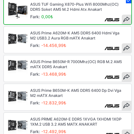
ASUS TUF Gaming X870-Plus Wifi 8000Mhz(OC)
DDR5 Soket AM5 M.2 Hdmi Atx Anakart
Fark:
0,00₺
ASUS Prime A620M-K AM5 DDR5 6400 Hdmi Vga
M2 USB3.2 Aura RGB mATX Anakart
Fark:
-14.456,99₺
ASUS Prime B650M-R 7000Mhz(OC) RGB M.2 AM5
mATX DDR5 Anakart
Fark:
-13.468,99₺
ASUS Prime B650M-K AM5 DDR5 6400 Dp Dvi Vga
M2 mATX Anakart
Fark:
-12.832,99₺
ASUS PRIME A620M-E DDR5 1XVGA 1XHDMI 1XDP
1XM.2 USB 3.2 AM5 MATX ANAKART
Fark:
-12.492,99₺