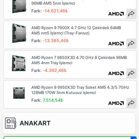
96MB AM5 5nm İşlemci
Fark:
-14.621,46₺
AMD Ryzen 9 7900X 4.7 GHz 12 Çekirdek 64MB
AM5 nm5 İşlemci (Tray-Fansız)
Fark:
-13.385,46₺
AMD Ryzen 7 9850X3D 4.70 GHz 8 Çekirdek 96MB
AM5 4nm Tray İşlemci
Fark:
-4.392,46₺
AMD Ryzen 9 9950X3D Tray Soket AM5 4.3/5.7GHz
128MB 170W 5nm Kutusuz işlemci
Fark:
7.514,54₺
ANAKART