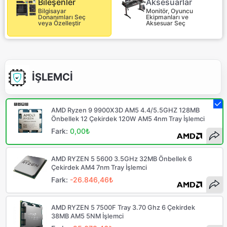
Aksesuarlar
Bileşenler
Monitör, Oyuncu
Bilgisayar
Ekipmanları ve
Donanımları Seç
Aksesuar Seç
veya Özelleştir
İŞLEMCİ
AMD Ryzen 9 9900X3D AM5 4.4/5.5GHZ 128MB
Önbellek 12 Çekirdek 120W AM5 4nm Tray İşlemci
Fark:
0,00₺
AMD RYZEN 5 5600 3.5GHz 32MB Önbellek 6
Çekirdek AM4 7nm Tray İşlemci
Fark:
-26.846,46₺
AMD RYZEN 5 7500F Tray 3.70 Ghz 6 Çekirdek
38MB AM5 5NM İşlemci