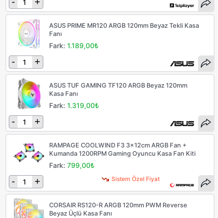
-
+
ASUS PRIME MR120 ARGB 120mm Beyaz Tekli Kasa
Fanı
Fark:
1.189,00₺
-
+
ASUS TUF GAMING TF120 ARGB Beyaz 120mm
Kasa Fanı
Fark:
1.319,00₺
-
+
RAMPAGE COOLWIND F3 3x12cm ARGB Fan +
Kumanda 1200RPM Gaming Oyuncu Kasa Fan Kiti
Fark:
799,00₺
Sistem Özel Fiyat
-
+
CORSAIR RS120-R ARGB 120mm PWM Reverse
Beyaz Üçlü Kasa Fanı