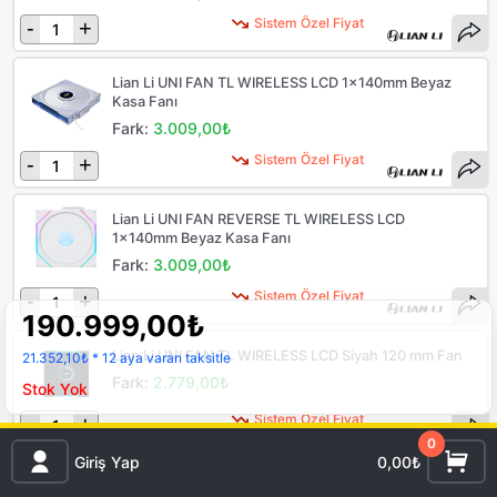
Sistem Özel Fiyat
-
+
Lian Li UNI FAN TL WIRELESS LCD 1x140mm Beyaz
Kasa Fanı
Fark:
3.009,00₺
Sistem Özel Fiyat
-
+
Lian Li UNI FAN REVERSE TL WIRELESS LCD
1x140mm Beyaz Kasa Fanı
Fark:
3.009,00₺
Sistem Özel Fiyat
-
+
190.999,00
₺
Lian Li UNI FAN TL WIRELESS LCD Siyah 120 mm Fan
21.352,10₺
* 12 aya varan taksitle
Fark:
2.779,00₺
Stok Yok
Sistem Özel Fiyat
-
+
0
Giriş Yap
0,00₺
ASUS TUF TR120 ARGB 120MM Beyaz 3’LÜ Kasa