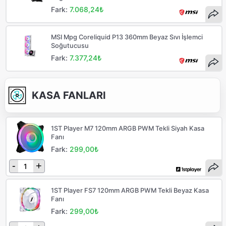
Fark:
7.068,24₺
MSI Mpg Coreliquid P13 360mm Beyaz Sıvı İşlemci
Soğutucusu
Fark:
7.377,24₺
KASA FANLARI
1ST Player M7 120mm ARGB PWM Tekli Siyah Kasa
Fanı
Fark:
299,00₺
-
+
1ST Player FS7 120mm ARGB PWM Tekli Beyaz Kasa
Fanı
Fark:
299,00₺