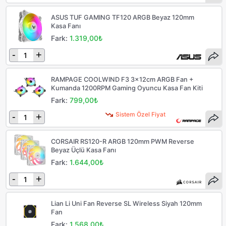
ASUS TUF GAMING TF120 ARGB Beyaz 120mm
Kasa Fanı
Fark:
1.319,00₺
-
+
RAMPAGE COOLWIND F3 3x12cm ARGB Fan +
Kumanda 1200RPM Gaming Oyuncu Kasa Fan Kiti
Fark:
799,00₺
Sistem Özel Fiyat
-
+
CORSAIR RS120-R ARGB 120mm PWM Reverse
Beyaz Üçlü Kasa Fanı
Fark:
1.644,00₺
-
+
Lian Li Uni Fan Reverse SL Wireless Siyah 120mm
Fan
Fark:
1.568,00₺