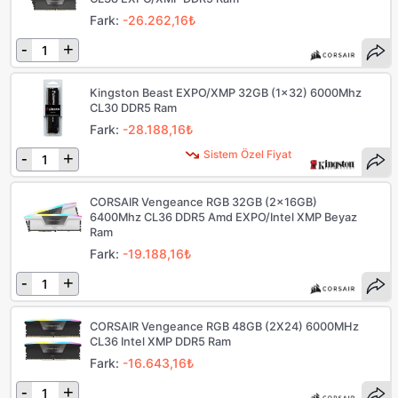
Fark:
-26.262,16₺
-
+
Kingston Beast EXPO/XMP 32GB (1x32) 6000Mhz
CL30 DDR5 Ram
Fark:
-28.188,16₺
Sistem Özel Fiyat
-
+
CORSAIR Vengeance RGB 32GB (2x16GB)
6400Mhz CL36 DDR5 Amd EXPO/Intel XMP Beyaz
Ram
Fark:
-19.188,16₺
-
+
CORSAIR Vengeance RGB 48GB (2X24) 6000MHz
CL36 Intel XMP DDR5 Ram
Fark:
-16.643,16₺
-
+