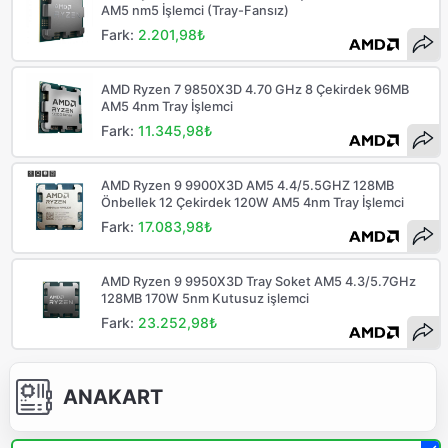
AM5 nm5 İşlemci (Tray-Fansız)
Fark:
2.201,98₺
AMD Ryzen 7 9850X3D 4.70 GHz 8 Çekirdek 96MB
AM5 4nm Tray İşlemci
Fark:
11.345,98₺
AMD Ryzen 9 9900X3D AM5 4.4/5.5GHZ 128MB
Önbellek 12 Çekirdek 120W AM5 4nm Tray İşlemci
Fark:
17.083,98₺
AMD Ryzen 9 9950X3D Tray Soket AM5 4.3/5.7GHz
128MB 170W 5nm Kutusuz işlemci
Fark:
23.252,98₺
ANAKART