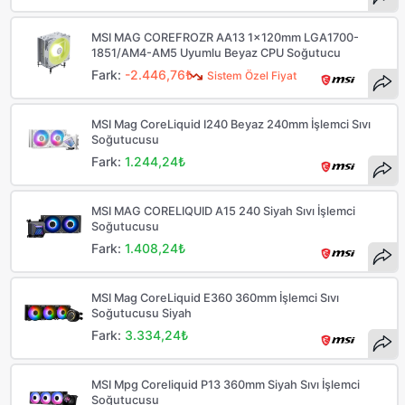
MSI MAG COREFROZR AA13 1x120mm LGA1700-
1851/AM4-AM5 Uyumlu Beyaz CPU Soğutucu
Fark:
-2.446,76₺
Sistem Özel Fiyat
MSI Mag CoreLiquid I240 Beyaz 240mm İşlemci Sıvı
Soğutucusu
Fark:
1.244,24₺
MSI MAG CORELIQUID A15 240 Siyah Sıvı İşlemci
Soğutucusu
Fark:
1.408,24₺
MSI Mag CoreLiquid E360 360mm İşlemci Sıvı
Soğutucusu Siyah
Fark:
3.334,24₺
MSI Mpg Coreliquid P13 360mm Siyah Sıvı İşlemci
Soğutucusu