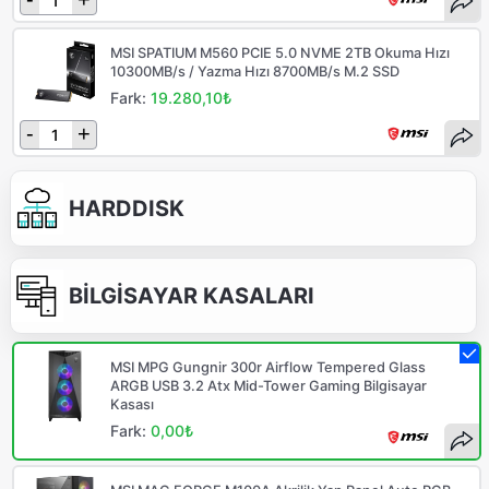
MSI SPATIUM M560 PCIE 5.0 NVME 2TB Okuma Hızı
10300MB/s / Yazma Hızı 8700MB/s M.2 SSD
Fark:
19.280,10₺
-
+
HARDDISK
BİLGİSAYAR KASALARI
MSI MPG Gungnir 300r Airflow Tempered Glass
ARGB USB 3.2 Atx Mid-Tower Gaming Bilgisayar
Kasası
Fark:
0,00₺