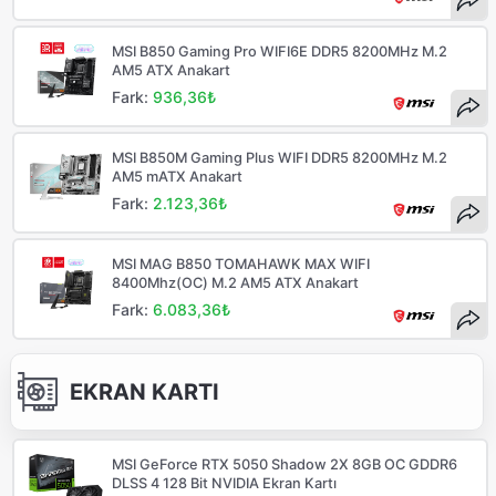
MSI B850 Gaming Pro WIFI6E DDR5 8200MHz M.2
AM5 ATX Anakart
Fark:
936,36₺
MSI B850M Gaming Plus WIFI DDR5 8200MHz M.2
AM5 mATX Anakart
Fark:
2.123,36₺
MSI MAG B850 TOMAHAWK MAX WIFI
8400Mhz(OC) M.2 AM5 ATX Anakart
Fark:
6.083,36₺
EKRAN KARTI
MSI GeForce RTX 5050 Shadow 2X 8GB OC GDDR6
DLSS 4 128 Bit NVIDIA Ekran Kartı