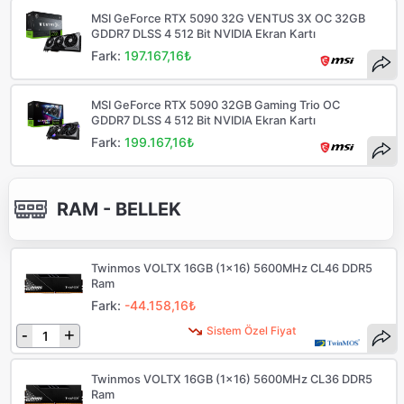
MSI GeForce RTX 5090 32G VENTUS 3X OC 32GB
GDDR7 DLSS 4 512 Bit NVIDIA Ekran Kartı
Fark:
197.167,16₺
MSI GeForce RTX 5090 32GB Gaming Trio OC
GDDR7 DLSS 4 512 Bit NVIDIA Ekran Kartı
Fark:
199.167,16₺
RAM - BELLEK
Twinmos VOLTX 16GB (1x16) 5600MHz CL46 DDR5
Ram
Fark:
-44.158,16₺
Sistem Özel Fiyat
-
+
Twinmos VOLTX 16GB (1x16) 5600MHz CL36 DDR5
Ram