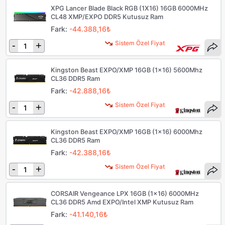
XPG Lancer Blade Black RGB (1X16) 16GB 6000MHz
CL48 XMP/EXPO DDR5 Kutusuz Ram
Fark:
-44.388,16₺
Sistem Özel Fiyat
-
+
Kingston Beast EXPO/XMP 16GB (1x16) 5600Mhz
CL36 DDR5 Ram
Fark:
-42.888,16₺
Sistem Özel Fiyat
-
+
Kingston Beast EXPO/XMP 16GB (1x16) 6000Mhz
CL36 DDR5 Ram
Fark:
-42.388,16₺
Sistem Özel Fiyat
-
+
CORSAIR Vengeance LPX 16GB (1x16) 6000MHz
CL36 DDR5 Amd EXPO/Intel XMP Kutusuz Ram
Fark:
-41.140,16₺