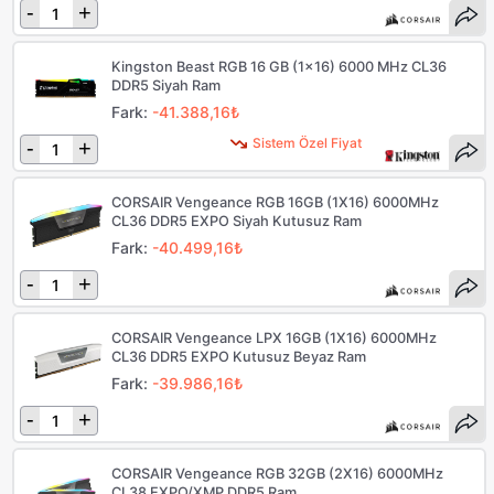
-
+
Kingston Beast RGB 16 GB (1x16) 6000 MHz CL36
DDR5 Siyah Ram
Fark:
-41.388,16₺
Sistem Özel Fiyat
-
+
CORSAIR Vengeance RGB 16GB (1X16) 6000MHz
CL36 DDR5 EXPO Siyah Kutusuz Ram
Fark:
-40.499,16₺
-
+
CORSAIR Vengeance LPX 16GB (1X16) 6000MHz
CL36 DDR5 EXPO Kutusuz Beyaz Ram
Fark:
-39.986,16₺
-
+
CORSAIR Vengeance RGB 32GB (2X16) 6000MHz
CL38 EXPO/XMP DDR5 Ram