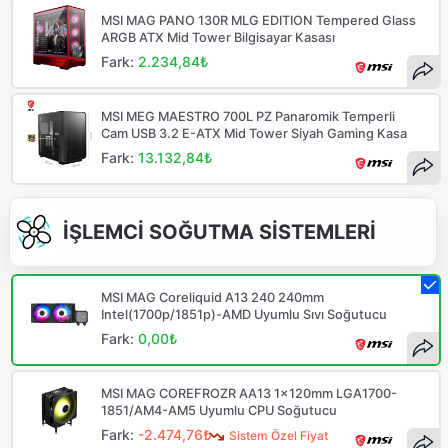
MSI MAG PANO 130R MLG EDITION Tempered Glass
ARGB ATX Mid Tower Bilgisayar Kasası
Fark:
2.234,84₺
MSI MEG MAESTRO 700L PZ Panaromik Temperli
Cam USB 3.2 E-ATX Mid Tower Siyah Gaming Kasa
Fark:
13.132,84₺
İŞLEMCİ SOĞUTMA SİSTEMLERİ
MSI MAG Coreliquid A13 240 240mm
Intel(1700p/1851p)-AMD Uyumlu Sıvı Soğutucu
Fark:
0,00₺
MSI MAG COREFROZR AA13 1x120mm LGA1700-
1851/AM4-AM5 Uyumlu CPU Soğutucu
Fark:
-2.474,76₺
Sistem Özel Fiyat