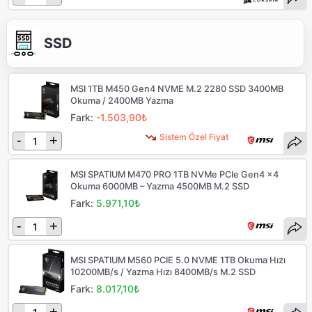
SSD
MSI 1TB M450 Gen4 NVME M.2 2280 SSD 3400MB
Okuma / 2400MB Yazma
Fark:
-1.503,90₺
Sistem Özel Fiyat
-
+
MSI SPATIUM M470 PRO 1TB NVMe PCIe Gen4 x4
Okuma 6000MB – Yazma 4500MB M.2 SSD
Fark:
5.971,10₺
-
+
MSI SPATIUM M560 PCIE 5.0 NVME 1TB Okuma Hızı
10200MB/s / Yazma Hızı 8400MB/s M.2 SSD
Fark:
8.017,10₺
-
+