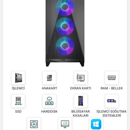
İŞLEMCİ
ANAKART
EKRAN KARTI
RAM - BELLEK
SSD
HARDDISK
BİLGİSAYAR
İŞLEMCİ SOĞUTMA
KASALARI
SİSTEMLERİ