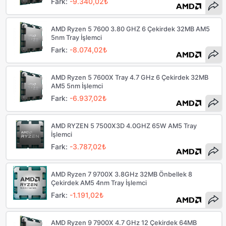
Fark:
-9.340,02₺
AMD Ryzen 5 7600 3.80 GHZ 6 Çekirdek 32MB AM5
5nm Tray İşlemci
Fark:
-8.074,02₺
AMD Ryzen 5 7600X Tray 4.7 GHz 6 Çekirdek 32MB
AM5 5nm İşlemci
Fark:
-6.937,02₺
AMD RYZEN 5 7500X3D 4.0GHZ 65W AM5 Tray
İşlemci
Fark:
-3.787,02₺
AMD Ryzen 7 9700X 3.8GHz 32MB Önbellek 8
Çekirdek AM5 4nm Tray İşlemci
Fark:
-1.191,02₺
AMD Ryzen 9 7900X 4.7 GHz 12 Çekirdek 64MB