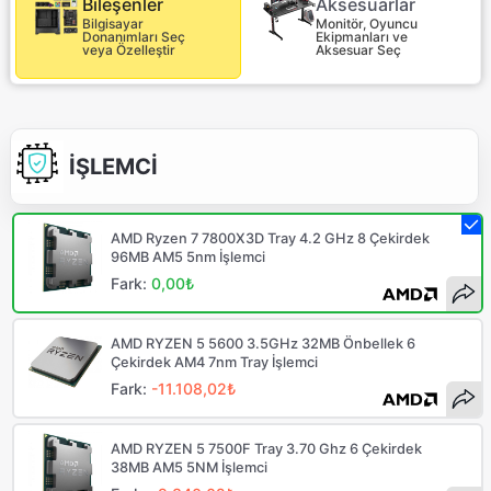
Aksesuarlar
Bileşenler
Monitör, Oyuncu
Bilgisayar
Ekipmanları ve
Donanımları Seç
Aksesuar Seç
veya Özelleştir
İŞLEMCİ
AMD Ryzen 7 7800X3D Tray 4.2 GHz 8 Çekirdek
96MB AM5 5nm İşlemci
Fark:
0,00₺
AMD RYZEN 5 5600 3.5GHz 32MB Önbellek 6
Çekirdek AM4 7nm Tray İşlemci
Fark:
-11.108,02₺
AMD RYZEN 5 7500F Tray 3.70 Ghz 6 Çekirdek
38MB AM5 5NM İşlemci