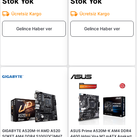
Stok Yok
Stok Yok
Ücretsiz Kargo
Ücretsiz Kargo
Gelince Haber ver
Gelince Haber ver
GIGABYTE A520M-H AMD A520
ASUS Prime A520M-K AM4 DDR4
SOKET AM4 DDR4 5100(OC)MHZ
4400 Hdmi Vga M2 mATX Anakart