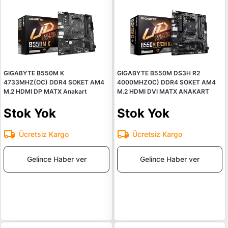
GIGABYTE B550M K
GIGABYTE B550M DS3H R2
4733MHZ(OC) DDR4 SOKET AM4
4000MHZOC) DDR4 SOKET AM4
M.2 HDMI DP MATX Anakart
M.2 HDMI DVI MATX ANAKART
Stok Yok
Stok Yok
Ücretsiz Kargo
Ücretsiz Kargo
Gelince Haber ver
Gelince Haber ver