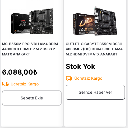
MSI B550M PRO-VDH AM4 DDR4
OUTLET-GIGABYTE B550M DS3H
4400(OC) HDMI DP M.2 USB3.2
4000MHZ(OC) DDR4 SOKET AM4
MATX ANAKART
M.2 HDMI DVI MATX ANAKART
Stok Yok
6.088,00₺
Ücretsiz Kargo
Ücretsiz Kargo
Gelince Haber ver
Sepete Ekle