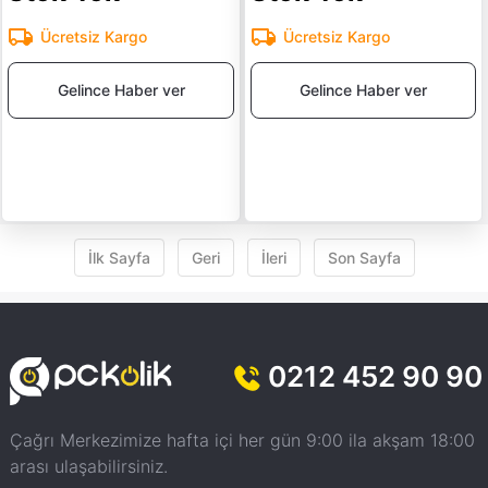
Ücretsiz Kargo
Ücretsiz Kargo
Gelince Haber ver
Gelince Haber ver
İlk Sayfa
Geri
İleri
Son Sayfa
0212 452 90 90
Çağrı Merkezimize hafta içi her gün 9:00 ila akşam 18:00
arası ulaşabilirsiniz.