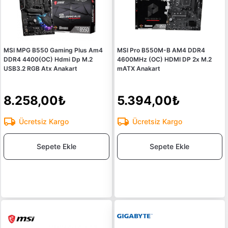
MSI MPG B550 Gaming Plus Am4
MSI Pro B550M-B AM4 DDR4
DDR4 4400(OC) Hdmi Dp M.2
4600MHz (OC) HDMI DP 2x M.2
USB3.2 RGB Atx Anakart
mATX Anakart
8.258,00₺
5.394,00₺
Ücretsiz Kargo
Ücretsiz Kargo
Sepete Ekle
Sepete Ekle