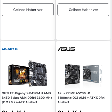
Gelince Haber ver
Gelince Haber ver
OUTLET-Gigabyte B450M H AMD
Asus PRIME A520M-R
B450 Soket AM4 DDR4 3600 MHz
5100mhz(OC) AM4 mATX DDR4
(O.C.) M2 mATX Anakart
Anakart