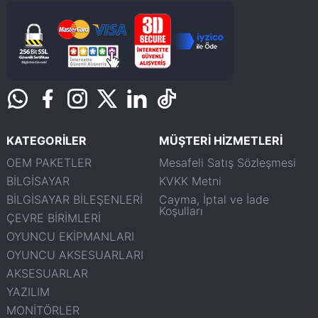
KATEGORİLER
MÜŞTERİ HİZMETLERİ
OEM PAKETLER
Mesafeli Satış Sözleşmesi
BİLGİSAYAR
KVKK Metni
BİLGİSAYAR BİLEŞENLERİ
Cayma, İptal ve İade
Koşulları
ÇEVRE BİRİMLERİ
OYUNCU EKİPMANLARI
OYUNCU AKSESUARLARI
AKSESUARLAR
YAZILIM
MONİTÖRLER