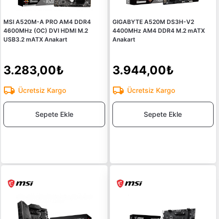
MSI A520M-A PRO AM4 DDR4
GIGABYTE A520M DS3H-V2
4600MHz (OC) DVI HDMI M.2
4400MHz AM4 DDR4 M.2 mATX
USB3.2 mATX Anakart
Anakart
3.283,00₺
3.944,00₺
Ücretsiz Kargo
Ücretsiz Kargo
Sepete Ekle
Sepete Ekle