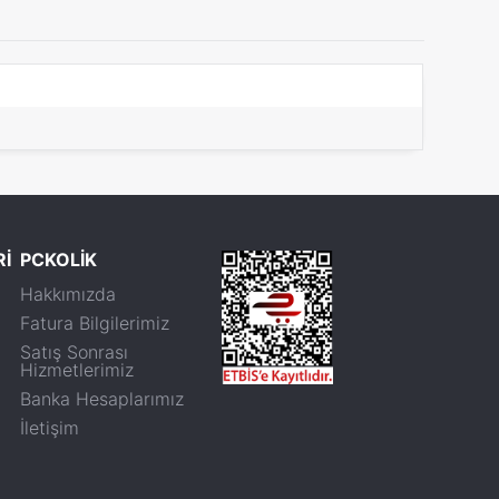
Rİ
PCKOLİK
Hakkımızda
Fatura Bilgilerimiz
Satış Sonrası
Hizmetlerimiz
Banka Hesaplarımız
İletişim