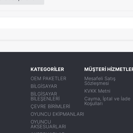
1
KATEGORİLER
MÜŞTERİ HİZMETLE
OEM PAKETLER
Mesafeli Satış
Sözleşmesi
BİLGİSAYAR
KVKK Metni
BİLGİSAYAR
BİLEŞENLERİ
Cayma, İptal ve İade
Koşulları
ÇEVRE BİRİMLERİ
OYUNCU EKİPMANLARI
OYUNCU
AKSESUARLARI