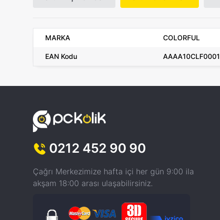
MARKA
COLORFUL
EAN Kodu
AAAA10CLF000
0212 452 90 90
Çağrı Merkezimize hafta içi her gün 9:00 ila
akşam 18:00 arası ulaşabilirsiniz.