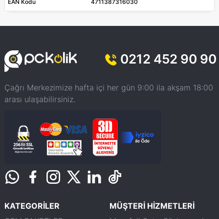
EAN Kodu
4711387316030
0212 452 90 90
Çağrı Merkezimize hafta içi her gün 9:00 ila akşam 18:00
arası ulaşabilirsiniz.
KATEGORİLER
MÜŞTERİ HİZMETLERİ