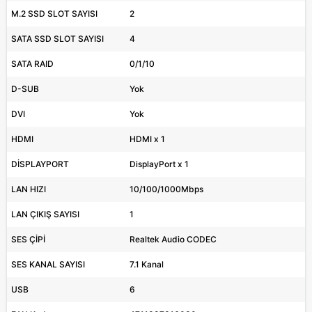
M.2 SSD SLOT SAYISI
2
SATA SSD SLOT SAYISI
4
SATA RAID
0/1/10
D-SUB
Yok
DVI
Yok
HDMI
HDMI x 1
DİSPLAYPORT
DisplayPort x 1
LAN HIZI
10/100/1000Mbps
LAN ÇIKIŞ SAYISI
1
SES ÇİPİ
Realtek Audio CODEC
SES KANAL SAYISI
7.1 Kanal
USB
6