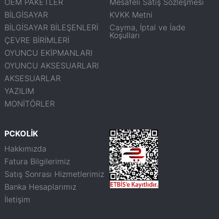
OEM PAKETLER
Mesafeli Satış Sözleşmesi
BİLGİSAYAR
KVKK Metni
BİLGİSAYAR BİLEŞENLERİ
Cayma, İptal ve İade
Koşulları
ÇEVRE BİRİMLERİ
OYUNCU EKİPMANLARI
OYUNCU AKSESUARLARI
AKSESUARLAR
YAZILIM
MONİTÖRLER
PCKOLİK
Hakkımızda
Fatura Bilgilerimiz
Satış Sonrası Hizmetlerimiz
Banka Hesaplarımız
İletişim