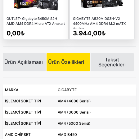
OUTLET- Gigabyte B450M S2H
GIGABYTE A520M DS3H-V2
AMD AM4 DDR4 Micro ATX Anakart
4400MHz AM4 DDR4 M.2 mATX
Anakart
0,00₺
3.944,00₺
Taksit
Ürün Açıklaması
Ürün Özellikleri
Seçenekleri
MARKA
GIGABYTE
İŞLEMCİ SOKET TİPİ
AM4 (4000 Serisi)
İŞLEMCİ SOKET TİPİ
AM4 (3000 Serisi)
İŞLEMCİ SOKET TİPİ
AM4 (5000 Serisi)
AMD CHİPSET
AMD B450