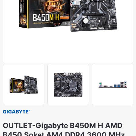
OUTLET-Gigabyte B450M H AMD
B450 Soket AM4 DDR4 3600 MHz