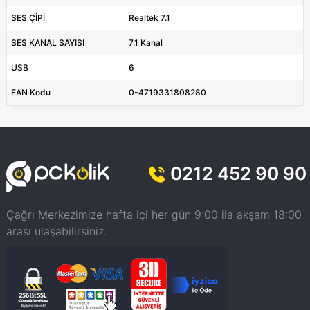
SES ÇİPİ
Realtek 7.1
SES KANAL SAYISI
7.1 Kanal
USB
6
EAN Kodu
0-4719331808280
0212 452 90 90
Çağrı Merkezimize hafta içi her gün 9:00 ila akşam 18:00
arası ulaşabilirsiniz.