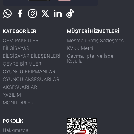
KATEGORİLER
MÜŞTERİ HİZMETLERİ
OEM PAKETLER
Mesafeli Satış Sözleşmesi
BİLGİSAYAR
KVKK Metni
BİLGİSAYAR BİLEŞENLERİ
Cayma, İptal ve İade
Koşulları
ÇEVRE BİRİMLERİ
OYUNCU EKİPMANLARI
OYUNCU AKSESUARLARI
AKSESUARLAR
YAZILIM
MONİTÖRLER
PCKOLİK
Hakkımızda