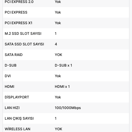
PCI EXPRESS 2.0
Yok
PCI EXPRESS
Yok
PCI EXPRESS X1
Yok
M.2 SSD SLOT SAYISI
1
SATA SSD SLOT SAYISI
4
SATA RAID
YOK
D-SUB
D-SUB x 1
DVI
Yok
HDMI
HDMI x 1
DİSPLAYPORT
Yok
LAN HIZI
100/1000Mbps
LAN ÇIKIŞ SAYISI
1
WİRELESS LAN
YOK