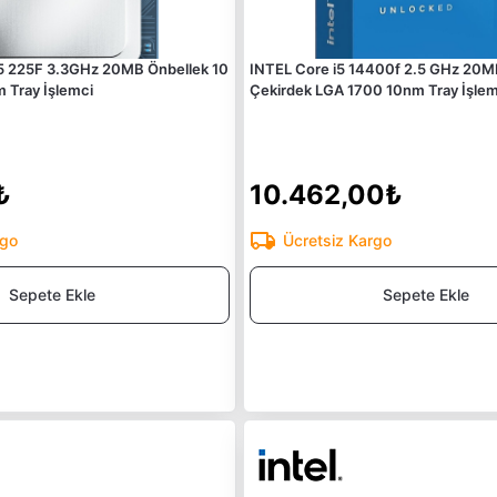
 5 225F 3.3GHz 20MB Önbellek 10
INTEL Core i5 14400f 2.5 GHz 20M
 Tray İşlemci
Çekirdek LGA 1700 10nm Tray İşlem
₺
10.462,00₺
rgo
Ücretsiz Kargo
Sepete Ekle
Sepete Ekle