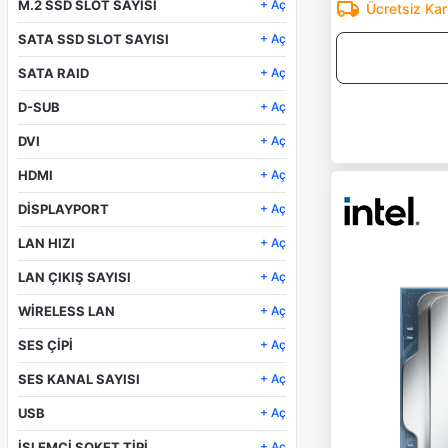
M.2 SSD SLOT SAYISI
+ Aç
Ücretsiz Ka
Yok
2
SATA SSD SLOT SAYISI
+ Aç
4
4
3
SATA RAID
+ Aç
0/1/5/10
D-SUB
+ Aç
YOK
Yok
DVI
+ Aç
Yok
HDMI
+ Aç
HDMI 2.1 x 1
DİSPLAYPORT
+ Aç
DisplayPort 1.4 x 1
LAN HIZI
+ Aç
DisplayPort x 1
10/100/1000/2500Mbps
DisplayPort 2.1 x 1
LAN ÇIKIŞ SAYISI
+ Aç
1
WİRELESS LAN
+ Aç
YOK
SES ÇİPİ
+ Aç
WIFI 7
Realtek ALC897
SES KANAL SAYISI
+ Aç
DTS SOUND UNBOUND
7.1 Kanal
Realtek Audio CODEC
USB
+ Aç
7.1 Kanal
10
İŞLEMCİ SOKET TİPİ
+ Aç