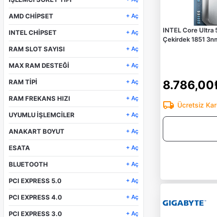
9
LGA 1851
5
AMD CHİPSET
+ Aç
YOK
INTEL Core Ultra
INTEL CHİPSET
+ Aç
Çekirdek 1851 3nm
Intel H810
RAM SLOT SAYISI
+ Aç
INTELZ890
2
MAX RAM DESTEĞİ
+ Aç
4
128GB
RAM TİPİ
+ Aç
8.786,00
256GB
DDR5
RAM FREKANS HIZI
+ Aç
Ücretsiz Ka
4800 MHz
UYUMLU İŞLEMCİLER
+ Aç
9200 MHz
Core i3, i5, i7, i9 Serisi İşlemciler
ANAKART BOYUT
+ Aç
(Soket 1700)
Micro ATX
ULTRA SERIES (SOKET
ESATA
+ Aç
ATX
LGA1851P)
Yok
mATX
BLUETOOTH
+ Aç
Yok
PCI EXPRESS 5.0
+ Aç
Bluetooth v5.4
1 x PCI Express 5.0 x16
Var
PCI EXPRESS 4.0
+ Aç
1 x PCI Express 4.0 x16
PCI EXPRESS 3.0
+ Aç