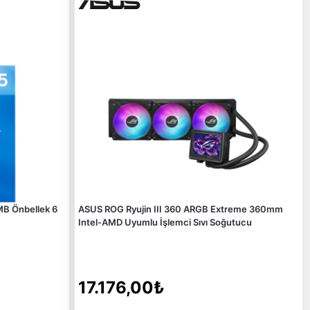
B Önbellek 6
ASUS ROG Ryujin III 360 ARGB Extreme 360mm
Intel-AMD Uyumlu İşlemci Sıvı Soğutucu
17.176,00₺