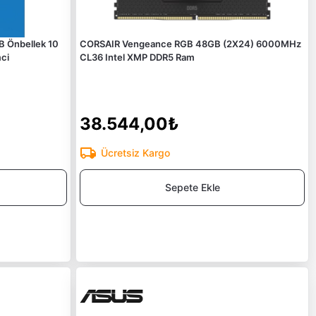
B Önbellek 10
CORSAIR Vengeance RGB 48GB (2X24) 6000MHz
ci
CL36 Intel XMP DDR5 Ram
38.544,00₺
Ücretsiz Kargo
Sepete Ekle