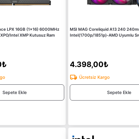
ce LPX 16GB (1x16) 6000MHz
MSI MAG Coreliquid A13 240 240
XPO/Intel XMP Kutusuz Ram
Intel(1700p/1851p)-AMD Uyumlu Sı
0₺
4.398,00₺
rgo
Ücretsiz Kargo
Sepete Ekle
Sepete Ekle