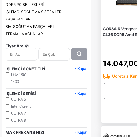
DDR5 PC BELLEKLERİ
İŞLEMCİ SOĞUTMA SİSTEMLERİ
KASA FANLARI
SIVI SOĞUTMA PARÇALARI
CORSAIR Vengean
TERMAL MACUNLAR
CL36 DDR5 Amd E
Fiyat Aralığı
14.047,0
İŞLEMCİ SOKET TİPİ
- Kapat
LGA 1851
Ücretsiz Ka
1700
İŞLEMCİ SERİSİ
- Kapat
ULTRA 5
Intel Core i5
ULTRA 7
ULTRA 9
MAX FREKANS HIZI
- Kapat