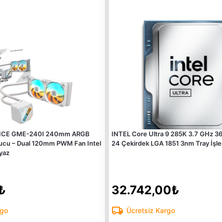
g ICE GME-240I 240mm ARGB
INTEL Core Ultra 9 285K 3.7 GHz 3
tucu – Dual 120mm PWM Fan Intel
24 Çekirdek LGA 1851 3nm Tray İşl
yaz
₺
32.742,00₺
rgo
Ücretsiz Kargo