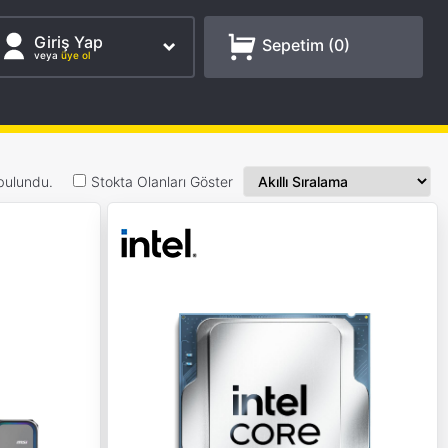
Giriş Yap
Sepetim (
0
)
veya
üye ol
bulundu.
Stokta Olanları Göster