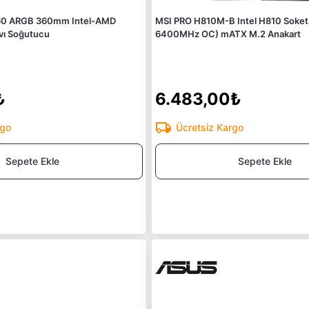
60 ARGB 360mm Intel-AMD
MSI PRO H810M-B Intel H810 Soket
vı Soğutucu
6400MHz OC) mATX M.2 Anakart
₺
6.483,00₺
rgo
Ücretsiz Kargo
Sepete Ekle
Sepete Ekle