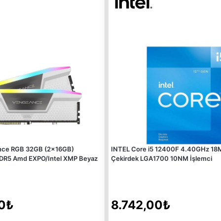
nce RGB 32GB (2x16GB)
INTEL Core i5 12400F 4.40GHz 18M
R5 Amd EXPO/Intel XMP Beyaz
Çekirdek LGA1700 10NM İşlemci
0₺
8.742,00₺