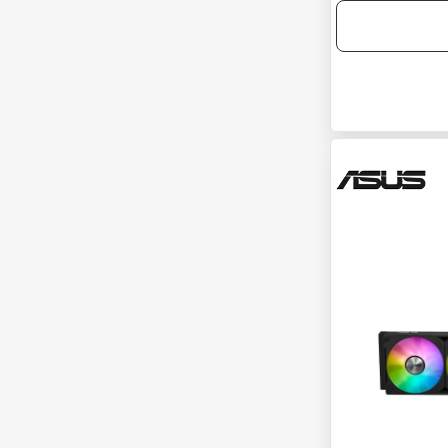
6000 MHz
32GB
CAS GECİKME
+ Aç
6400 MHz
36
ZAMANLAMA
+ Aç
CL36-44-44-96
VOLTAJ
+ Aç
CL 36 -48-48-104
1.4V
RENK
+ Aç
1.35V
RGB
PAKET RAM SAYISI
+ Aç
Siyah
2
Beyaz
RAM UYUMLULUĞU
+ Aç
1
Masaüstü Ram