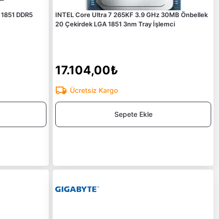
 1851 DDR5
INTEL Core Ultra 7 265KF 3.9 GHz 30MB Önbellek
20 Çekirdek LGA 1851 3nm Tray İşlemci
17.104,00₺
Ücretsiz Kargo
Sepete Ekle