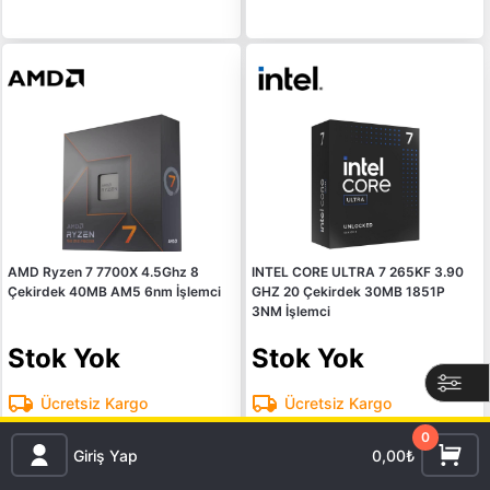
AMD Ryzen 7 7700X 4.5Ghz 8
INTEL CORE ULTRA 7 265KF 3.90
Çekirdek 40MB AM5 6nm İşlemci
GHZ 20 Çekirdek 30MB 1851P
3NM İşlemci
Stok Yok
Stok Yok
Ücretsiz Kargo
Ücretsiz Kargo
0
Giriş Yap
0,00₺
Gelince Haber ver
Gelince Haber ver