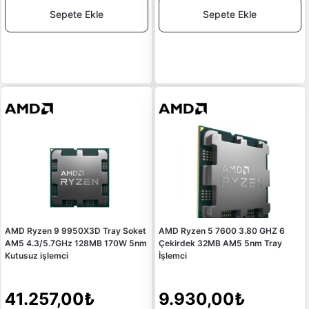
Sepete Ekle
Sepete Ekle
AMD Ryzen 9 9950X3D Tray Soket
AMD Ryzen 5 7600 3.80 GHZ 6
AM5 4.3/5.7GHz 128MB 170W 5nm
Çekirdek 32MB AM5 5nm Tray
Kutusuz işlemci
İşlemci
41.257,00₺
9.930,00₺