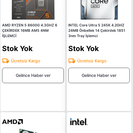
AMD RYZEN 5 8600G 4.3GHZ 6
INTEL Core Ultra 5 245K 4.2GHZ
ÇEKİRDEK 16MB AM5 4NM
24MB Önbellek 14 Çekirdek 1851
İŞLEMCİ
3nm Tray İşlemci
Stok Yok
Stok Yok
Ücretsiz Kargo
Ücretsiz Kargo
Gelince Haber ver
Gelince Haber ver