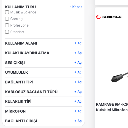
KULLANIM TÜRÜ
- Kapat
Müzik & Eğlence
Gaming
Profesyonel
Standart
KULLANIM ALANI
+ Aç
IOS
KULAKLIK AYDINLATMA
+ Aç
iPAD
Yok
İPHONE
SES ÇIKIŞI
+ Aç
RGB
Stereo
MAC
UYUMLULUK
+ Aç
Mobil
Kablosuz
Nintendo Switch
BAĞLANTI TİPİ
+ Aç
Kablolu
Bluetooth
PC
KABLOSUZ BAĞLANTI TÜRÜ
+ Aç
Kablolu
Gamıng
Kulak İçi
Kablosuz
PS5
KULAKLIK TİPİ
+ Aç
RAMPAGE RM-K36
Yok
Wireless
PS4
Kulak İçi Mikrofon
MİKROFON
+ Aç
Kulak İçi
Android
VAR
BAĞLANTI GİRİŞİ
XBOX
+ Aç
3.5mm
Type-C
Apple TV