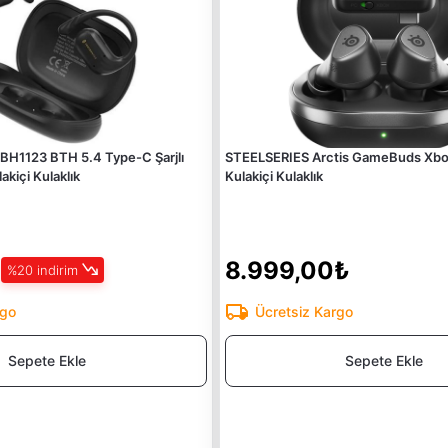
H1123 BTH 5.4 Type-C Şarjlı
STEELSERIES Arctis GameBuds Xb
kiçi Kulaklık
Kulakiçi Kulaklık
8.999,00₺
%20 indirim
rgo
Ücretsiz Kargo
Sepete Ekle
Sepete Ekle