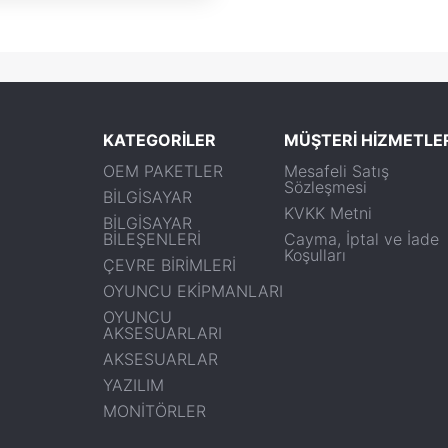
KATEGORİLER
MÜŞTERİ HİZMETLE
OEM PAKETLER
Mesafeli Satış
Sözleşmesi
BİLGİSAYAR
KVKK Metni
BİLGİSAYAR
BİLEŞENLERİ
Cayma, İptal ve İade
Koşulları
ÇEVRE BİRİMLERİ
OYUNCU EKİPMANLARI
OYUNCU
AKSESUARLARI
AKSESUARLAR
YAZILIM
MONİTÖRLER