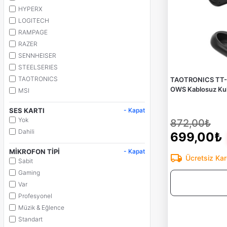
HYPERX
LOGITECH
RAMPAGE
RAZER
SENNHEISER
STEELSERIES
TAOTRONICS
TAOTRONICS TT-B
OWS Kablosuz Kula
MSI
SES KARTI
- Kapat
Yok
872,00₺
Dahili
699,00₺
MİKROFON TİPİ
- Kapat
Ücretsiz Ka
Sabit
Gaming
Var
Profesyonel
Müzik & Eğlence
Standart