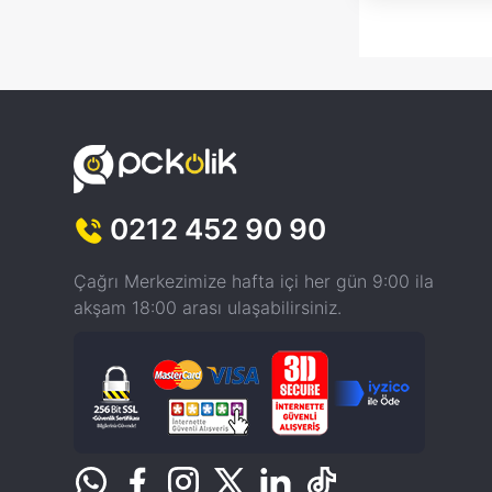
0212 452 90 90
Çağrı Merkezimize hafta içi her gün 9:00 ila
akşam 18:00 arası ulaşabilirsiniz.