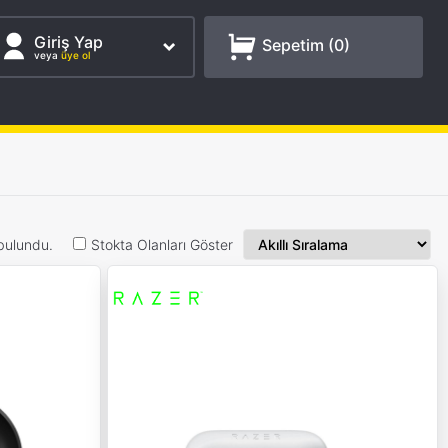
Giriş Yap
Sepetim (
0
)
veya
üye ol
bulundu.
Stokta Olanları Göster