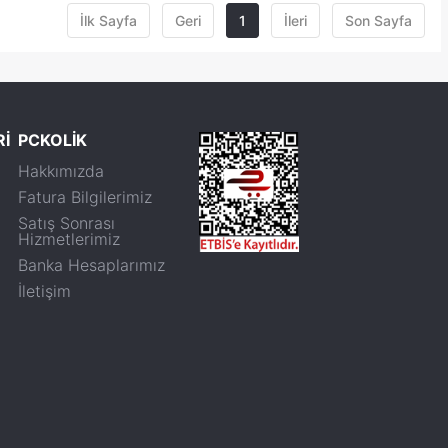
İlk Sayfa
Geri
1
İleri
Son Sayfa
Rİ
PCKOLİK
Hakkımızda
Fatura Bilgilerimiz
Satış Sonrası
Hizmetlerimiz
Banka Hesaplarımız
İletişim