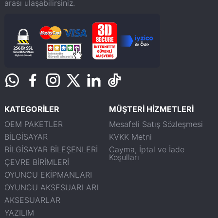
arası ulaşabilirsiniz.
KATEGORİLER
MÜŞTERİ HİZMETLERİ
OEM PAKETLER
Mesafeli Satış Sözleşmesi
BİLGİSAYAR
KVKK Metni
BİLGİSAYAR BİLEŞENLERİ
Cayma, İptal ve İade
Koşulları
ÇEVRE BİRİMLERİ
OYUNCU EKİPMANLARI
OYUNCU AKSESUARLARI
AKSESUARLAR
YAZILIM