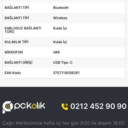
BAĞLANTI TİPİ
Bluetooth
BAĞLANTI TİPİ
Wireless
KABLOSUZ BAĞLANTI
Kulak İçi
TÜRÜ
KULAKLIK TİPİ
Kulak İçi
MİKROFON
VAR
BAĞLANTI GİRİŞİ
USB Tipc-C
EAN Kodu
5707119058261
0212 452 90 90
Çağrı Merkezimize hafta içi her gün 9:00 ila akşam 18:00