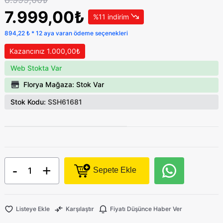
7.999,00₺
%11 indirim
894,22 ₺ * 12 aya varan ödeme seçenekleri
Kazancınız 1.000,00₺
Web Stokta Var
Florya Mağaza: Stok Var
Stok Kodu:
SSH61681
-
+
Sepete Ekle
Listeye Ekle
Karşılaştır
Fiyatı Düşünce Haber Ver