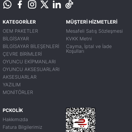
KATEGORİLER
MÜŞTERİ HİZMETLERİ
OEM PAKETLER
Mesafeli Satış Sözleşmesi
BİLGİSAYAR
KVKK Metni
BİLGİSAYAR BİLEŞENLERİ
Cayma, İptal ve İade
Koşulları
ÇEVRE BİRİMLERİ
OYUNCU EKİPMANLARI
OYUNCU AKSESUARLARI
AKSESUARLAR
YAZILIM
MONİTÖRLER
PCKOLİK
Hakkımızda
Fatura Bilgilerimiz