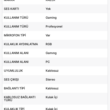
SES KARTI
Yok
KULLANIM TÜRÜ
Gaming
KULLANIM TÜRÜ
Profesyonel
MİKROFON TİPİ
Var
KULAKLIK AYDINLATMA
RGB
KULLANIM ALANI
Gamıng
KULLANIM ALANI
PC
UYUMLULUK
Kablosuz
SES ÇIKIŞI
Stereo
BAĞLANTI TİPİ
Kablosuz
KABLOSUZ BAĞLANTI
Kulak İçi
TÜRÜ
KULAKLIK TİPİ
Kulak İçi