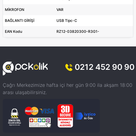
MİKROFON
VAR
BAĞLANTI GİRİŞİ
USB Tipc-C
EAN Kodu
RZ12-03820300-R3G1-
0212 452 90 90
Çağrı Merkezimize hafta içi her gün 9:00 ila akşam 18:00
arası ulaşabilirsiniz.