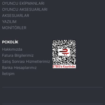
OYUNCU EKİPMANLARI
OYUNCU AKSESUARLARI
AKSESUARLAR
YAZILIM
MONİTÖRLER
PCKOLİK
Hakkımızda
Fatura Bilgilerimiz
Satış Sonrası Hizmetlerimiz
Banka Hesaplarımız
İletişim