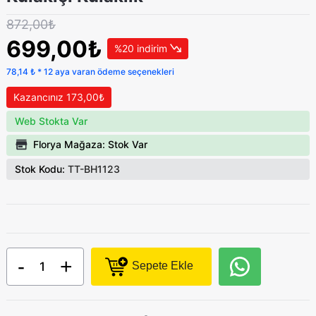
872,00₺
699,00₺
%20 indirim
78,14 ₺ * 12 aya varan ödeme seçenekleri
Kazancınız 173,00₺
Web Stokta Var
Florya Mağaza: Stok Var
Stok Kodu:
TT-BH1123
-
+
Sepete Ekle