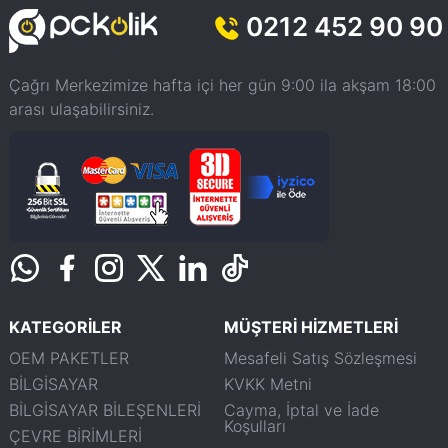
0212 452 90 90
Çağrı Merkezimize hafta içi her gün 9:00 ila akşam 18:00
arası ulaşabilirsiniz.
KATEGORİLER
MÜŞTERİ HİZMETLERİ
OEM PAKETLER
Mesafeli Satış Sözleşmesi
BİLGİSAYAR
KVKK Metni
BİLGİSAYAR BİLEŞENLERİ
Cayma, İptal ve İade
Koşulları
ÇEVRE BİRİMLERİ