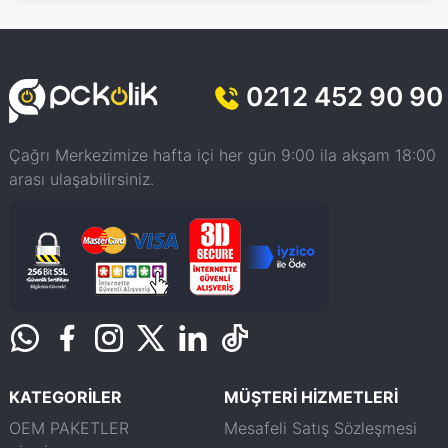
0212 452 90 90
Çağrı Merkezimize hafta içi her gün 9:00 ila akşam 18:00
arası ulaşabilirsiniz.
KATEGORİLER
MÜŞTERİ HİZMETLERİ
OEM PAKETLER
Mesafeli Satış Sözleşmesi