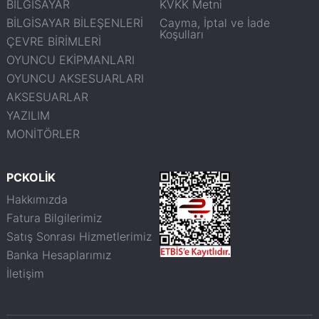
BİLGİSAYAR
KVKK Metni
BİLGİSAYAR BİLEŞENLERİ
Cayma, İptal ve İade
Koşulları
ÇEVRE BİRİMLERİ
OYUNCU EKİPMANLARI
OYUNCU AKSESUARLARI
AKSESUARLAR
YAZILIM
MONİTÖRLER
PCKOLİK
Hakkımızda
Fatura Bilgilerimiz
Satış Sonrası Hizmetlerimiz
Banka Hesaplarımız
İletişim