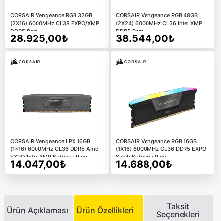
CORSAIR Vengeance RGB 32GB
CORSAIR Vengeance RGB 48GB
(2X16) 6000MHz CL38 EXPO/XMP
(2X24) 6000MHz CL36 Intel XMP
DDR5 Ram
DDR5 Ram
28.925,00₺
38.544,00₺
CORSAIR Vengeance LPX 16GB
CORSAIR Vengeance RGB 16GB
(1x16) 6000MHz CL36 DDR5 Amd
(1X16) 6000MHz CL36 DDR5 EXPO
EXPO/Intel XMP Kutusuz Ram
Siyah Kutusuz Ram
14.047,00₺
14.688,00₺
Taksit
Ürün Açıklaması
Ürün Özellikleri
Seçenekleri