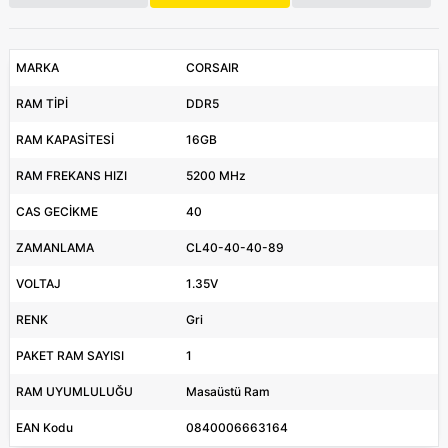
MARKA
CORSAIR
RAM TİPİ
DDR5
RAM KAPASİTESİ
16GB
RAM FREKANS HIZI
5200 MHz
CAS GECİKME
40
ZAMANLAMA
CL40-40-40-89
VOLTAJ
1.35V
RENK
Gri
PAKET RAM SAYISI
1
RAM UYUMLULUĞU
Masaüstü Ram
EAN Kodu
0840006663164