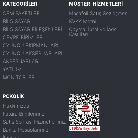
KATEGORİLER
MÜŞTERİ HİZMETLERİ
OEM PAKETLER
Mesafeli Satış Sözleşmesi
BİLGİSAYAR
KVKK Metni
BİLGİSAYAR BİLEŞENLERİ
Cayma, İptal ve İade
Koşulları
ÇEVRE BİRİMLERİ
OYUNCU EKİPMANLARI
OYUNCU AKSESUARLARI
AKSESUARLAR
YAZILIM
MONİTÖRLER
PCKOLİK
Hakkımızda
Fatura Bilgilerimiz
Satış Sonrası Hizmetlerimiz
Banka Hesaplarımız
İletişim