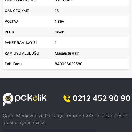
RAM FREKANS HIZI
3200 MHz
CAS GECİKME
16
VOLTAJ
1.35V
RENK
Siyah
PAKET RAM SAYISI
1
RAM UYUMLULUĞU
Masaüstü Ram
EAN Kodu
840006629580
0212 452 90 90
Çağrı Merkezimize hafta içi her gün 9:00 ila akşam 18:00
arası ulaşabilirsiniz.