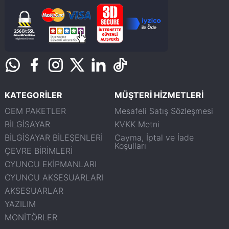
KATEGORİLER
MÜŞTERİ HİZMETLERİ
OEM PAKETLER
Mesafeli Satış Sözleşmesi
BİLGİSAYAR
KVKK Metni
BİLGİSAYAR BİLEŞENLERİ
Cayma, İptal ve İade
Koşulları
ÇEVRE BİRİMLERİ
OYUNCU EKİPMANLARI
OYUNCU AKSESUARLARI
AKSESUARLAR
YAZILIM
MONİTÖRLER