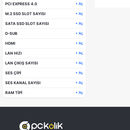
PCI EXPRESS 4.0
+ Aç
1 x PCI Express 4.0 x16
M.2 SSD SLOT SAYISI
+ Aç
1
SATA SSD SLOT SAYISI
+ Aç
4
D-SUB
+ Aç
D-SUB x 1
HDMI
+ Aç
HDMI x 1
LAN HIZI
+ Aç
10/100/1000Mbps
LAN ÇIKIŞ SAYISI
+ Aç
1
SES ÇİPİ
+ Aç
Realtek Audio CODEC
SES KANAL SAYISI
+ Aç
7.1 Kanal
RAM TİPİ
+ Aç
DDR4