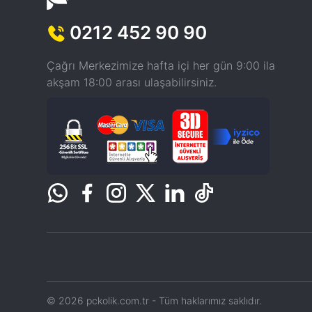
0212 452 90 90
Çağrı Merkezimize hafta içi her gün 9:00 ila
akşam 18:00 arası ulaşabilirsiniz.
© 2026 pckolik.com.tr - Tüm haklarımız saklıdır.