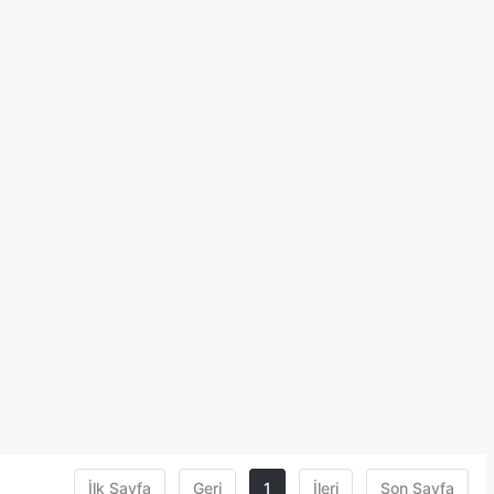
İlk Sayfa
Geri
1
İleri
Son Sayfa