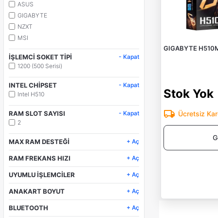
ASUS
GIGABYTE
NZXT
MSI
GIGABYTE H510M 
İŞLEMCİ SOKET TİPİ
- Kapat
1200 (500 Serisi)
INTEL CHİPSET
- Kapat
Stok Yok
Intel H510
RAM SLOT SAYISI
- Kapat
Ücretsiz Ka
2
G
MAX RAM DESTEĞİ
+ Aç
64GB
RAM FREKANS HIZI
+ Aç
2666 MHz
UYUMLU İŞLEMCİLER
+ Aç
Core i9, i7, i5, i3 /Pentium
ANAKART BOYUT
+ Aç
/Celeron (Soket 1200)
Micro ATX
BLUETOOTH
+ Aç
Yok