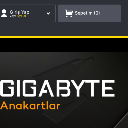
Giriş Yap
Sepetim (
0
)
veya
üye ol