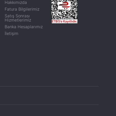
Hakkımızda
Fatura Bilgilerimiz
Satış Sonrası
Hizmetlerimiz
Banka Hesaplarımız
İletişim