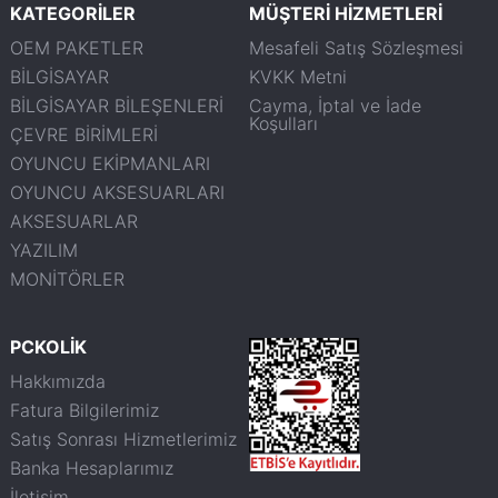
KATEGORİLER
MÜŞTERİ HİZMETLERİ
OEM PAKETLER
Mesafeli Satış Sözleşmesi
BİLGİSAYAR
KVKK Metni
BİLGİSAYAR BİLEŞENLERİ
Cayma, İptal ve İade
Koşulları
ÇEVRE BİRİMLERİ
OYUNCU EKİPMANLARI
OYUNCU AKSESUARLARI
AKSESUARLAR
YAZILIM
MONİTÖRLER
PCKOLİK
Hakkımızda
Fatura Bilgilerimiz
Satış Sonrası Hizmetlerimiz
Banka Hesaplarımız
İletişim