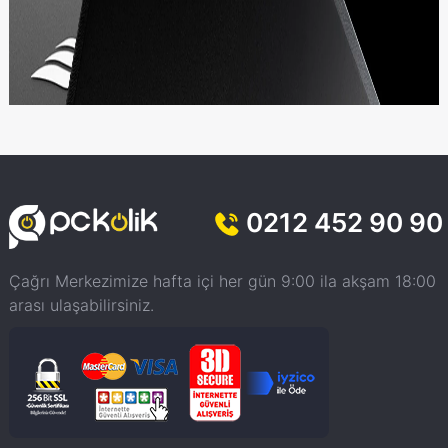
0212 452 90 90
Çağrı Merkezimize hafta içi her gün 9:00 ila akşam 18:00
arası ulaşabilirsiniz.