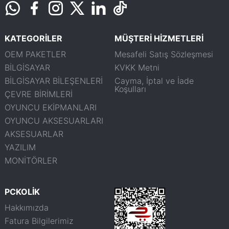
KATEGORİLER
MÜŞTERİ HİZMETLERİ
OEM PAKETLER
Mesafeli Satış Sözleşmesi
BİLGİSAYAR
KVKK Metni
BİLGİSAYAR BİLEŞENLERİ
Cayma, İptal ve İade
Koşulları
ÇEVRE BİRİMLERİ
OYUNCU EKİPMANLARI
OYUNCU AKSESUARLARI
AKSESUARLAR
YAZILIM
MONİTÖRLER
PCKOLİK
Hakkımızda
Fatura Bilgilerimiz