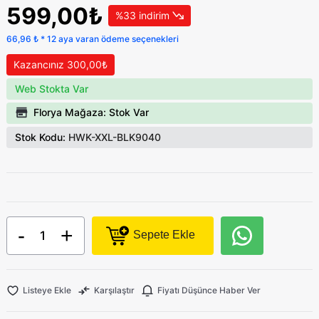
599,00₺
%33 indirim
66,96 ₺ * 12 aya varan ödeme seçenekleri
Kazancınız 300,00₺
Web Stokta Var
Florya Mağaza: Stok Var
Stok Kodu:
HWK-XXL-BLK9040
-
+
Sepete Ekle
Listeye Ekle
Karşılaştır
Fiyatı Düşünce Haber Ver