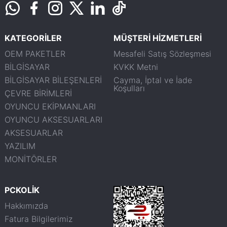
KATEGORİLER
MÜŞTERİ HİZMETLERİ
OEM PAKETLER
Mesafeli Satış Sözleşmesi
BİLGİSAYAR
KVKK Metni
BİLGİSAYAR BİLEŞENLERİ
Cayma, İptal ve İade
Koşulları
ÇEVRE BİRİMLERİ
OYUNCU EKİPMANLARI
OYUNCU AKSESUARLARI
AKSESUARLAR
YAZILIM
MONİTÖRLER
PCKOLİK
Hakkımızda
Fatura Bilgilerimiz