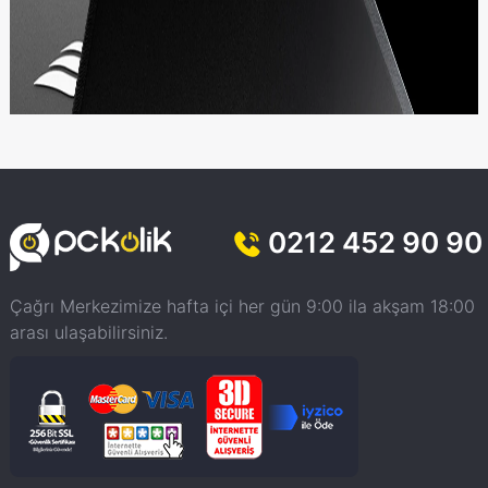
0212 452 90 90
Çağrı Merkezimize hafta içi her gün 9:00 ila akşam 18:00
arası ulaşabilirsiniz.