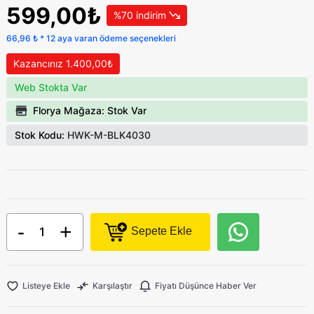
599,00₺
%70 indirim
66,96 ₺ * 12 aya varan ödeme seçenekleri
Kazancınız 1.400,00₺
Web Stokta Var
Florya Mağaza: Stok Var
Stok Kodu:
HWK-M-BLK4030
-
+
Sepete Ekle
Listeye Ekle
Karşılaştır
Fiyatı Düşünce Haber Ver