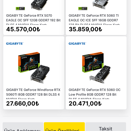
GIGABYTE GeForce RTX 5070
GIGABYTE GeForce RTX 5060 TI
EAGLE OC SFF 12GB GDDR7 192 Bit
EAGLE OC ICE SFF 16GB GDDR7
DLSS 4 NVIDIA Ekran Kartı
128 Bit DLSS4 NVIDIA Ekran Kartı
45.570,00₺
35.859,00₺
GIGABYTE GeForce Windforce RTX
GIGABYTE GeForce RTX 5060 OC
5060TI 8GB GDDR7 128 Bit DLSS 4
Low Profile 8GB GDDR7 128 Bit
NVIDIA Ekran Kartı
DLSS 4 NVIDIA Ekran Kartı
27.660,00₺
20.471,00₺
Taksit
Ürün Açıklaması
Ürün Özellikleri