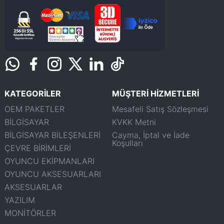
KATEGORİLER
MÜŞTERİ HİZMETLERİ
OEM PAKETLER
Mesafeli Satış Sözleşmesi
BİLGİSAYAR
KVKK Metni
BİLGİSAYAR BİLEŞENLERİ
Cayma, İptal ve İade
Koşulları
ÇEVRE BİRİMLERİ
OYUNCU EKİPMANLARI
OYUNCU AKSESUARLARI
AKSESUARLAR
YAZILIM
MONİTÖRLER