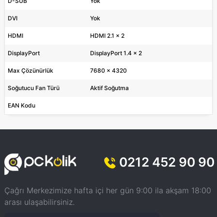
D-SUB
Yok
DVI
Yok
HDMI
HDMI 2.1 x 2
DisplayPort
DisplayPort 1.4 x 2
Max Çözünürlük
7680 x 4320
Soğutucu Fan Türü
Aktif Soğutma
EAN Kodu
0212 452 90 90
Çağrı Merkezimize hafta içi her gün 9:00 ila akşam 18:00
arası ulaşabilirsiniz.