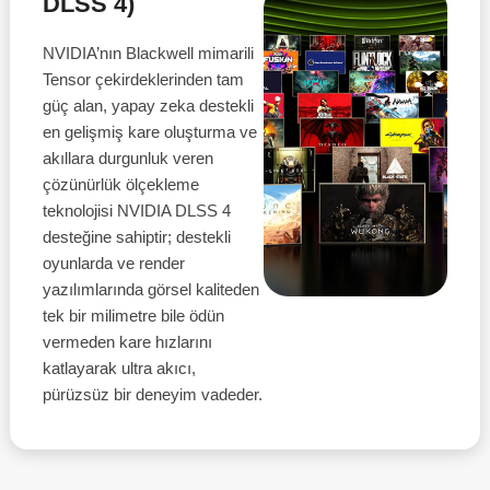
DLSS 4)
NVIDIA’nın Blackwell mimarili
Tensor çekirdeklerinden tam
güç alan, yapay zeka destekli
en gelişmiş kare oluşturma ve
akıllara durgunluk veren
çözünürlük ölçekleme
teknolojisi NVIDIA DLSS 4
desteğine sahiptir; destekli
oyunlarda ve render
yazılımlarında görsel kaliteden
tek bir milimetre bile ödün
vermeden kare hızlarını
katlayarak ultra akıcı,
pürüzsüz bir deneyim vadeder.