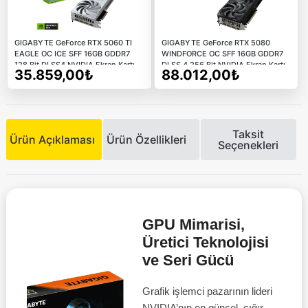
GIGABYTE GeForce RTX 5060 TI
GIGABYTE GeForce RTX 5080
EAGLE OC ICE SFF 16GB GDDR7
WINDFORCE OC SFF 16GB GDDR7
128 Bit DLSS4 NVIDIA Ekran Kartı
DLSS 4 256 Bit NVIDIA Ekran Kartı
35.859,00₺
88.012,00₺
Taksit
Ürün Açıklaması
Ürün Özellikleri
Seçenekleri
GPU Mimarisi,
Üretici Teknolojisi
ve Seri Gücü
Grafik işlemci pazarının lideri
NVIDIA’nın en güncel, çığır