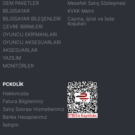
OEM PAKETLER
Mesafeli Satış Sözleşmesi
BİLGİSAYAR
KVKK Metni
BİLGİSAYAR BİLEŞENLERİ
Cayma, İptal ve İade
Koşulları
ÇEVRE BİRİMLERİ
OYUNCU EKİPMANLARI
OYUNCU AKSESUARLARI
AKSESUARLAR
YAZILIM
MONİTÖRLER
PCKOLİK
Hakkımızda
Fatura Bilgilerimiz
Satış Sonrası Hizmetlerimiz
Banka Hesaplarımız
İletişim