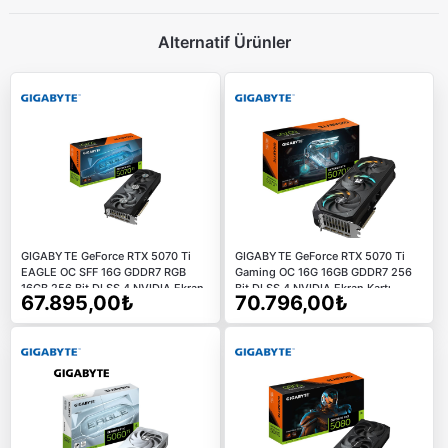
Alternatif Ürünler
GIGABYTE GeForce RTX 5070 Ti
GIGABYTE GeForce RTX 5070 Ti
EAGLE OC SFF 16G GDDR7 RGB
Gaming OC 16G 16GB GDDR7 256
16GB 256 Bit DLSS 4 NVIDIA Ekran
Bit DLSS 4 NVIDIA Ekran Kartı
67.895,00₺
70.796,00₺
Kartı