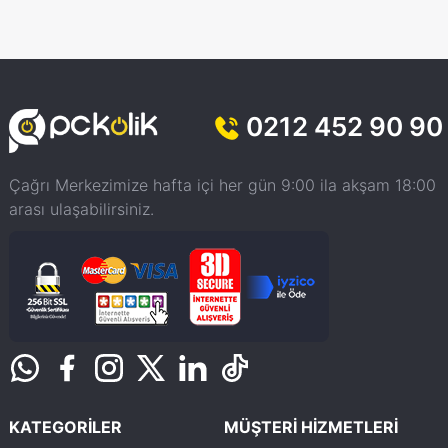
0212 452 90 90
Çağrı Merkezimize hafta içi her gün 9:00 ila akşam 18:00
arası ulaşabilirsiniz.
KATEGORİLER
MÜŞTERİ HİZMETLERİ