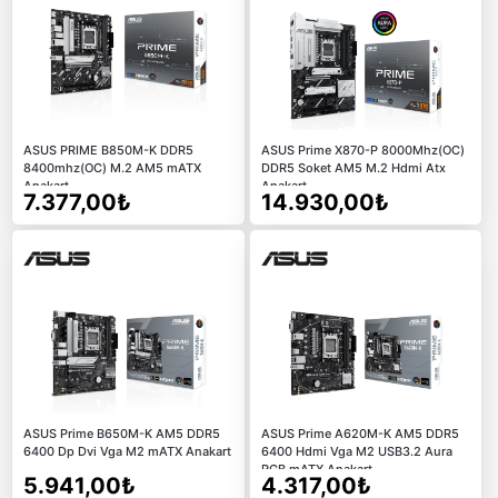
ASUS PRIME B850M-K DDR5
ASUS Prime X870-P 8000Mhz(OC)
8400mhz(OC) M.2 AM5 mATX
DDR5 Soket AM5 M.2 Hdmi Atx
Anakart
Anakart
7.377,00₺
14.930,00₺
ASUS Prime B650M-K AM5 DDR5
ASUS Prime A620M-K AM5 DDR5
6400 Dp Dvi Vga M2 mATX Anakart
6400 Hdmi Vga M2 USB3.2 Aura
RGB mATX Anakart
5.941,00₺
4.317,00₺