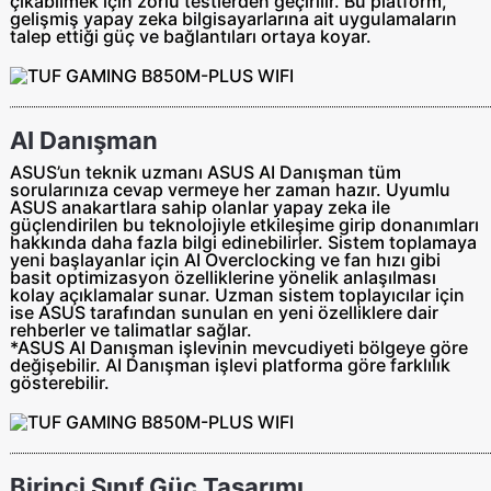
çıkabilmek için zorlu testlerden geçirilir. Bu platform,
gelişmiş yapay zeka bilgisayarlarına ait uygulamaların
talep ettiği güç ve bağlantıları ortaya koyar.
AI Danışman
ASUS’un teknik uzmanı ASUS AI Danışman tüm
sorularınıza cevap vermeye her zaman hazır. Uyumlu
ASUS anakartlara sahip olanlar yapay zeka ile
güçlendirilen bu teknolojiyle etkileşime girip donanımları
hakkında daha fazla bilgi edinebilirler. Sistem toplamaya
yeni başlayanlar için AI Overclocking ve fan hızı gibi
basit optimizasyon özelliklerine yönelik anlaşılması
kolay açıklamalar sunar. Uzman sistem toplayıcılar için
ise ASUS tarafından sunulan en yeni özelliklere dair
rehberler ve talimatlar sağlar.
*ASUS AI Danışman işlevinin mevcudiyeti bölgeye göre
değişebilir. AI Danışman işlevi platforma göre farklılık
gösterebilir.
Birinci Sınıf Güç Tasarımı