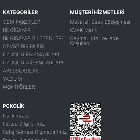
KATEGORİLER
MÜŞTERİ HİZMETLERİ
OEM PAKETLER
Mesafeli Satış Sözleşmesi
BİLGİSAYAR
KVKK Metni
BİLGİSAYAR BİLEŞENLERİ
Cayma, İptal ve İade
Koşulları
ÇEVRE BİRİMLERİ
OYUNCU EKİPMANLARI
OYUNCU AKSESUARLARI
AKSESUARLAR
YAZILIM
MONİTÖRLER
PCKOLİK
Hakkımızda
Fatura Bilgilerimiz
Satış Sonrası Hizmetlerimiz