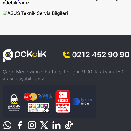
edebilirsiniz.
0212 452 90 90
Çağrı Merkezimize hafta içi her gün 9:00 ila akşam 18:00
arası ulaşabilirsiniz.