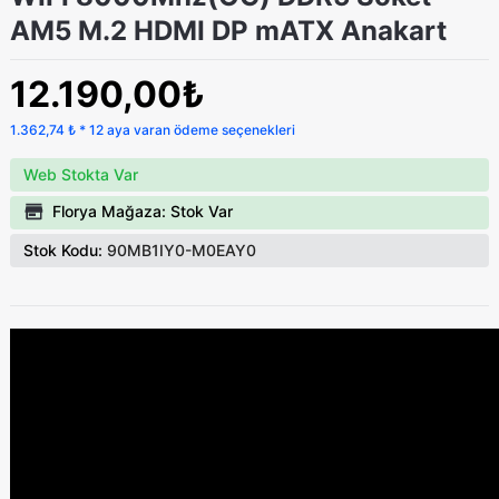
AM5 M.2 HDMI DP mATX Anakart
12.190,00₺
1.362,74 ₺ * 12 aya varan ödeme seçenekleri
Web Stokta Var
Florya Mağaza: Stok Var
Stok Kodu:
90MB1IY0-M0EAY0