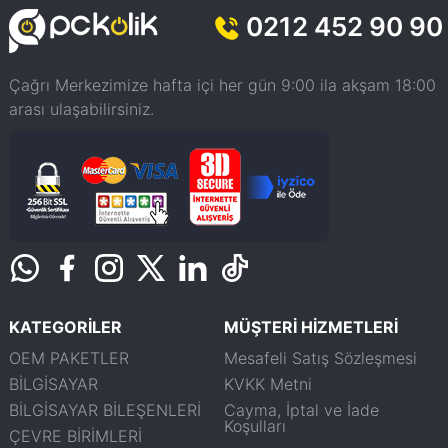
0212 452 90 90
Çağrı Merkezimize hafta içi her gün 9:00 ila akşam 18:00
arası ulaşabilirsiniz.
KATEGORİLER
MÜŞTERİ HİZMETLERİ
OEM PAKETLER
Mesafeli Satış Sözleşmesi
BİLGİSAYAR
KVKK Metni
BİLGİSAYAR BİLEŞENLERİ
Cayma, İptal ve İade
Koşulları
ÇEVRE BİRİMLERİ