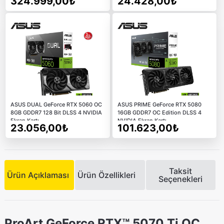
324.999,00₺
24.428,00₺
ASUS DUAL GeForce RTX 5060 OC
ASUS PRIME GeForce RTX 5080
8GB GDDR7 128 Bit DLSS 4 NVIDIA
16GB GDDR7 OC Edition DLSS 4
Ekran Kartı
NVIDIA Ekran Kartı
23.056,00₺
101.623,00₺
Taksit
Ürün Açıklaması
Ürün Özellikleri
Seçenekleri
ProArt GeForce RTX™ 5070 Ti OC