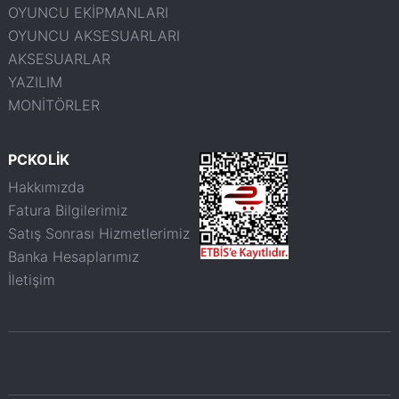
OYUNCU EKİPMANLARI
OYUNCU AKSESUARLARI
AKSESUARLAR
YAZILIM
MONİTÖRLER
PCKOLİK
Hakkımızda
Fatura Bilgilerimiz
Satış Sonrası Hizmetlerimiz
Banka Hesaplarımız
İletişim