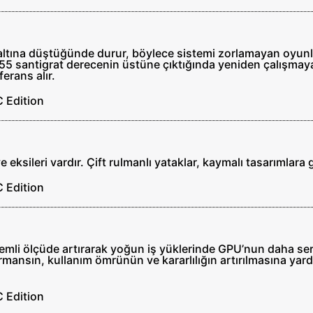
 altına düştüğünde durur, böylece sistemi zorlamayan oyun
lık 55 santigrat derecenin üstüne çıktığında yeniden çalışma
erans alır.
ve eksileri vardır. Çift rulmanlı yataklar, kaymalı tasarımlar
nemli ölçüde artırarak yoğun iş yüklerinde GPU’nun daha ser
rmansın, kullanım ömrünün ve kararlılığın artırılmasına yard