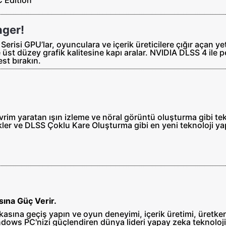
nger!
Serisi GPU’lar, oyunculara ve içerik üreticilere çığır açan 
 üst düzey grafik kalitesine kapı aralar. NVIDIA DLSS 4 ile 
est bırakın.
evrim yaratan ışın izleme ve nöral görüntü oluşturma gibi te
ler ve DLSS Çoklu Kare Oluşturma gibi en yeni teknoloji yap
ına Güç Verir.
ına geçiş yapın ve oyun deneyimi, içerik üretimi, üretkenli
ndows PC'nizi güçlendiren dünya lideri yapay zeka teknoloj