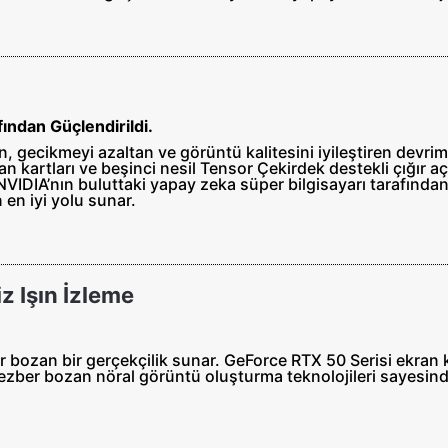
ından Güçlendirildi.
, gecikmeyi azaltan ve görüntü kalitesini iyileştiren devrim
ekran kartları ve beşinci nesil Tensor Çekirdek destekli çığır
 NVIDIA’nın buluttaki yapay zeka süper bilgisayarı tarafında
 en iyi yolu sunar.
z Işın İzleme
er bozan bir gerçekçilik sunar. GeForce RTX 50 Serisi ekran 
ş ezber bozan nöral görüntü oluşturma teknolojileri sayesind