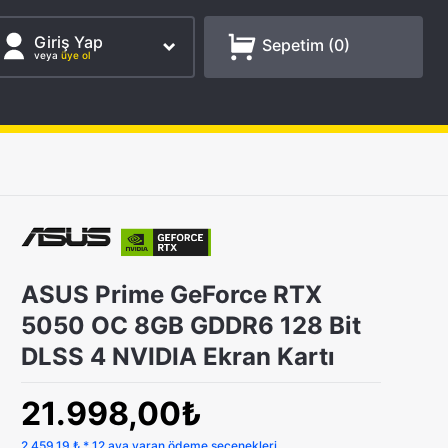
Giriş Yap
Sepetim (
0
)
veya
üye ol
ASUS Prime GeForce RTX
5050 OC 8GB GDDR6 128 Bit
DLSS 4 NVIDIA Ekran Kartı
21.998,00₺
2.459,19 ₺ * 12 aya varan ödeme seçenekleri