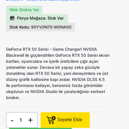
Web Stokta Var
Florya Mağaza: Stok Var
Stok Kodu:
90YV0N70-M0NA00
GeForce RTX 50 Serisi – Game Changer! NVIDIA
Blackwell ile güçlendirilen GeForce RTX 50 Serisi ekran
kartları, oyunculara ve içerik üreticilere çığır açan
yetenekler sunar. Devasa bir yapay zeka gücüyle
donatılmış olan RTX 50 Serisi, yeni deneyimlere ve üst
düzey grafik kalitesine kapı aralar. NVIDIA DLSS 4.5
ile performansı katlayın, benzersiz hızda görüntüler
oluşturun ve NVIDIA Studio ile yaratıcılığınızı serbest
bırakın.
-
+
Sepete Ekle