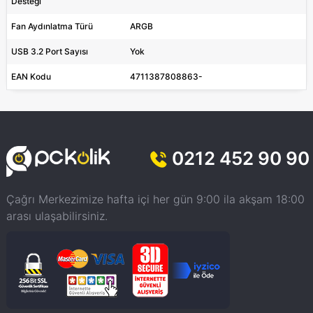
Desteği
Fan Aydınlatma Türü
ARGB
USB 3.2 Port Sayısı
Yok
EAN Kodu
4711387808863-
0212 452 90 90
Çağrı Merkezimize hafta içi her gün 9:00 ila akşam 18:00
arası ulaşabilirsiniz.