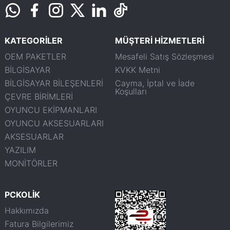
KATEGORİLER
MÜŞTERİ HİZMETLERİ
OEM PAKETLER
Mesafeli Satış Sözleşmesi
BİLGİSAYAR
KVKK Metni
BİLGİSAYAR BİLEŞENLERİ
Cayma, İptal ve İade
Koşulları
ÇEVRE BİRİMLERİ
OYUNCU EKİPMANLARI
OYUNCU AKSESUARLARI
AKSESUARLAR
YAZILIM
MONİTÖRLER
PCKOLİK
Hakkımızda
Fatura Bilgilerimiz