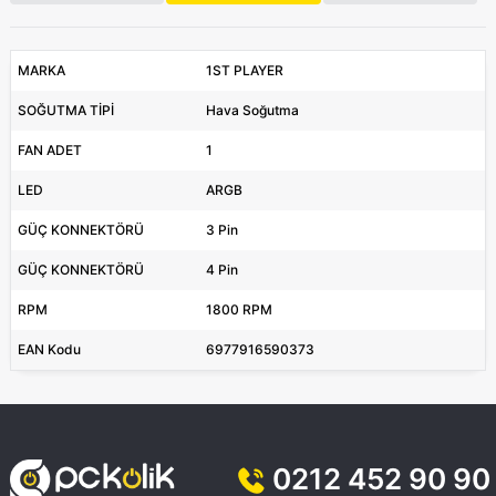
MARKA
1ST PLAYER
SOĞUTMA TİPİ
Hava Soğutma
FAN ADET
1
LED
ARGB
GÜÇ KONNEKTÖRÜ
3 Pin
GÜÇ KONNEKTÖRÜ
4 Pin
RPM
1800 RPM
EAN Kodu
6977916590373
0212 452 90 90