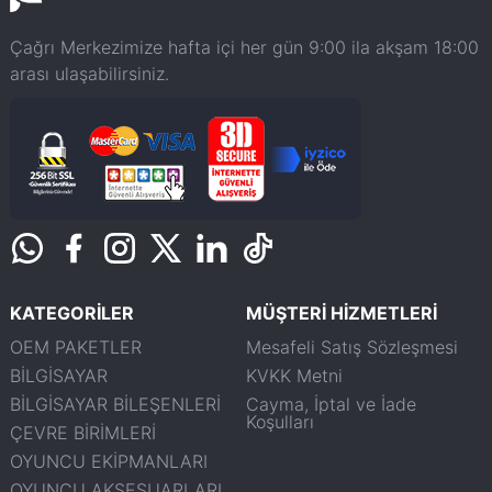
Çağrı Merkezimize hafta içi her gün 9:00 ila akşam 18:00
arası ulaşabilirsiniz.
KATEGORİLER
MÜŞTERİ HİZMETLERİ
OEM PAKETLER
Mesafeli Satış Sözleşmesi
BİLGİSAYAR
KVKK Metni
BİLGİSAYAR BİLEŞENLERİ
Cayma, İptal ve İade
Koşulları
ÇEVRE BİRİMLERİ
OYUNCU EKİPMANLARI
OYUNCU AKSESUARLARI