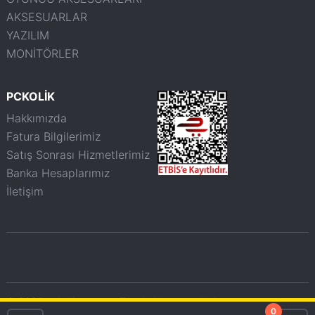
AKSESUARLAR
YAZILIM
MONİTÖRLER
PCKOLİK
Hakkımızda
Fatura Bilgilerimiz
Satış Sonrası Hizmetlerimiz
Banka Hesaplarımız
İletişim
© 2026 pckolik.com.tr - Tüm haklarımız saklıdır.
0