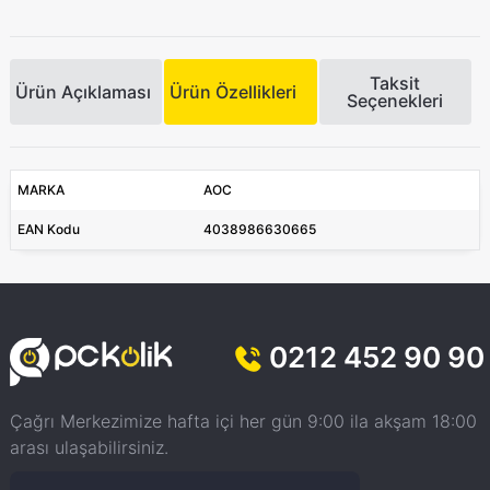
Taksit
Ürün Açıklaması
Ürün Özellikleri
Seçenekleri
MARKA
AOC
EAN Kodu
4038986630665
0212 452 90 90
Çağrı Merkezimize hafta içi her gün 9:00 ila akşam 18:00
arası ulaşabilirsiniz.