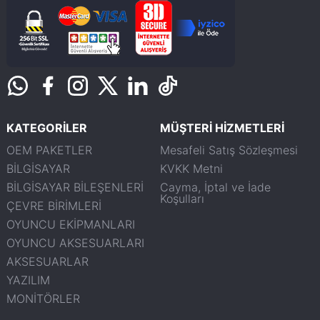
KATEGORİLER
MÜŞTERİ HİZMETLERİ
OEM PAKETLER
Mesafeli Satış Sözleşmesi
BİLGİSAYAR
KVKK Metni
BİLGİSAYAR BİLEŞENLERİ
Cayma, İptal ve İade
Koşulları
ÇEVRE BİRİMLERİ
OYUNCU EKİPMANLARI
OYUNCU AKSESUARLARI
AKSESUARLAR
YAZILIM
MONİTÖRLER