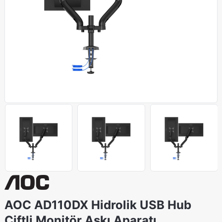
AOC AD110DX Hidrolik USB Hub
Çiftli Monitör Askı Aparatı