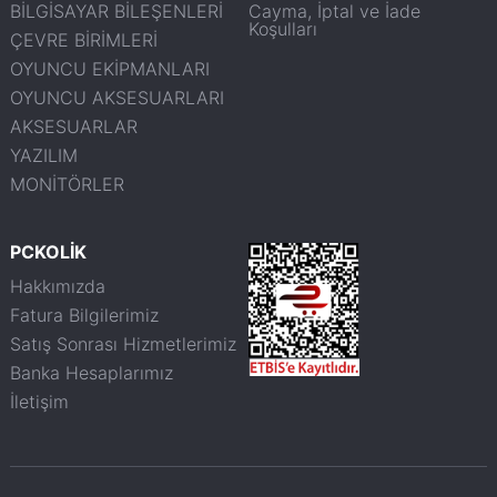
BİLGİSAYAR BİLEŞENLERİ
Cayma, İptal ve İade
Koşulları
ÇEVRE BİRİMLERİ
OYUNCU EKİPMANLARI
OYUNCU AKSESUARLARI
AKSESUARLAR
YAZILIM
MONİTÖRLER
PCKOLİK
Hakkımızda
Fatura Bilgilerimiz
Satış Sonrası Hizmetlerimiz
Banka Hesaplarımız
İletişim