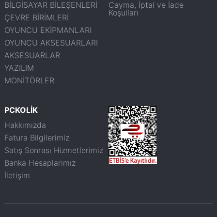
BİLGİSAYAR BİLEŞENLERİ
Cayma, İptal ve İade
Koşulları
ÇEVRE BİRİMLERİ
OYUNCU EKİPMANLARI
OYUNCU AKSESUARLARI
AKSESUARLAR
YAZILIM
MONİTÖRLER
PCKOLİK
Hakkımızda
Fatura Bilgilerimiz
Satış Sonrası Hizmetlerimiz
Banka Hesaplarımız
İletişim