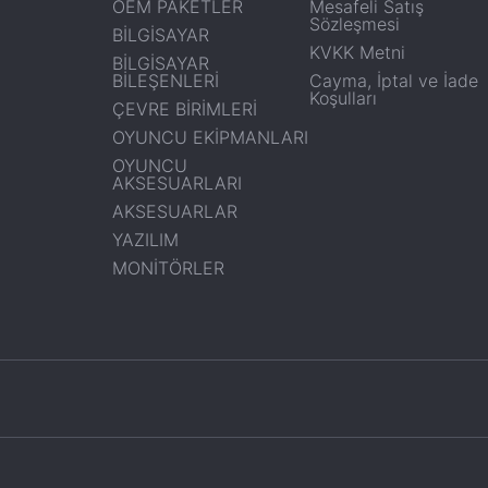
OEM PAKETLER
Mesafeli Satış
Sözleşmesi
BİLGİSAYAR
KVKK Metni
BİLGİSAYAR
BİLEŞENLERİ
Cayma, İptal ve İade
Koşulları
ÇEVRE BİRİMLERİ
OYUNCU EKİPMANLARI
OYUNCU
AKSESUARLARI
AKSESUARLAR
YAZILIM
MONİTÖRLER