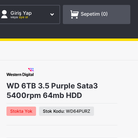
Giriş Yap
Sepetim (
0
)
veya
üye ol
WD 6TB 3.5 Purple Sata3
5400rpm 64mb HDD
Stokta Yok
Stok Kodu:
WD64PURZ