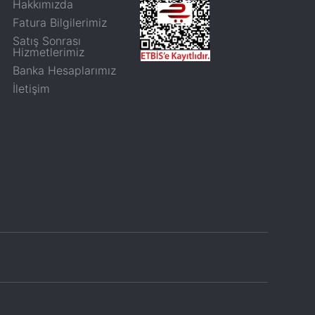
Hakkımızda
Fatura Bilgilerimiz
Satış Sonrası
Hizmetlerimiz
Banka Hesaplarımız
İletişim