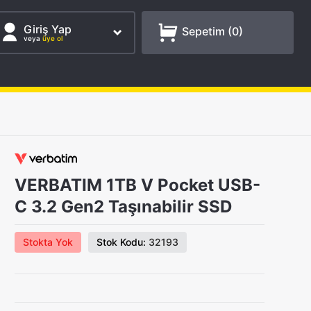
Giriş Yap
Sepetim (
0
)
veya
üye ol
VERBATIM 1TB V Pocket USB-
C 3.2 Gen2 Taşınabilir SSD
Stokta Yok
Stok Kodu:
32193