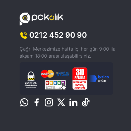
0212 452 90 90
Çağrı Merkezimize hafta içi her gün 9:00 ila
akşam 18:00 arası ulaşabilirsiniz.