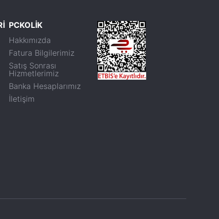
Rİ
PCKOLİK
Hakkımızda
Fatura Bilgilerimiz
Satış Sonrası
Hizmetlerimiz
Banka Hesaplarımız
İletişim