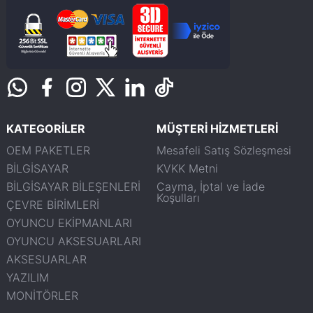
KATEGORİLER
MÜŞTERİ HİZMETLERİ
OEM PAKETLER
Mesafeli Satış Sözleşmesi
BİLGİSAYAR
KVKK Metni
BİLGİSAYAR BİLEŞENLERİ
Cayma, İptal ve İade
Koşulları
ÇEVRE BİRİMLERİ
OYUNCU EKİPMANLARI
OYUNCU AKSESUARLARI
AKSESUARLAR
YAZILIM
MONİTÖRLER