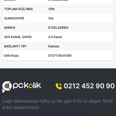
TOPLAM GÜÇ RMS
15W
SUBWOOFER
Yok
MARKA
STEELSERIES
SES KANAL SAYISI
2.0 Kanal
BAĞLANTI TİPİ
Kablolu
EAN Kodu
5707119041591
0212 452 90 90
Çağrı Merkezimize hafta içi her gün 9:00 ila akşam 18:00
arası ulaşabilirsiniz.