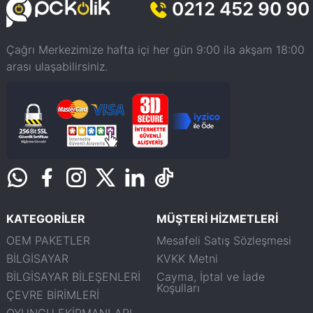
0212 452 90 90
Çağrı Merkezimize hafta içi her gün 9:00 ila akşam 18:00
arası ulaşabilirsiniz.
KATEGORİLER
MÜŞTERİ HİZMETLERİ
OEM PAKETLER
Mesafeli Satış Sözleşmesi
BİLGİSAYAR
KVKK Metni
BİLGİSAYAR BİLEŞENLERİ
Cayma, İptal ve İade
Koşulları
ÇEVRE BİRİMLERİ
OYUNCU EKİPMANLARI