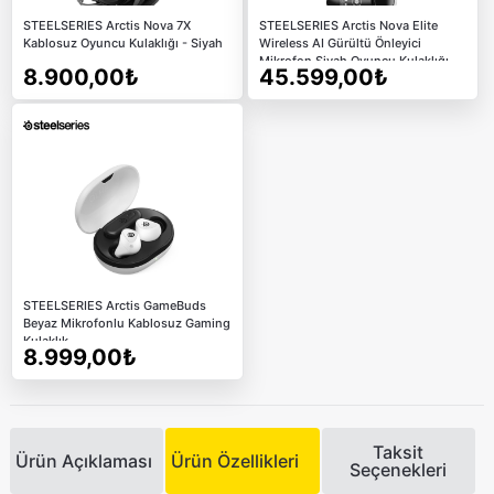
STEELSERIES Arctis Nova 7X
STEELSERIES Arctis Nova Elite
Kablosuz Oyuncu Kulaklığı - Siyah
Wireless AI Gürültü Önleyici
Mikrofon Siyah Oyuncu Kulaklığı
8.900,00₺
45.599,00₺
STEELSERIES Arctis GameBuds
Beyaz Mikrofonlu Kablosuz Gaming
Kulaklık
8.999,00₺
Taksit
Ürün Açıklaması
Ürün Özellikleri
Seçenekleri