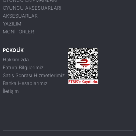
OYUNCU AKSESUARLARI
AKSESUARLAR
YAZILIM
MONİTÖRLER
PCKOLİK
Hakkımızda
Fatura Bilgilerimiz
Satış Sonrası Hizmetlerimiz
Banka Hesaplarımız
İletişim