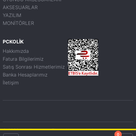
AKSESUARLAR
YAZILIM
MONİTÖRLER
PCKOLİK
Hakkımızda
Fatura Bilgilerimiz
Satış Sonrası Hizmetlerimiz
Banka Hesaplarımız
İletişim
© 2026 pckolik.com.tr - Tüm haklarımız saklıdır.
0