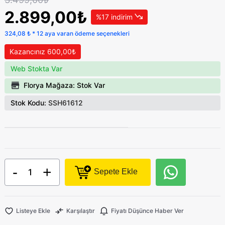
2.899,00₺
%17 indirim
324,08 ₺ * 12 aya varan ödeme seçenekleri
Kazancınız 600,00₺
Web Stokta Var
Florya Mağaza: Stok Var
Stok Kodu:
SSH61612
-
+
Sepete Ekle
Listeye Ekle
Karşılaştır
Fiyatı Düşünce Haber Ver