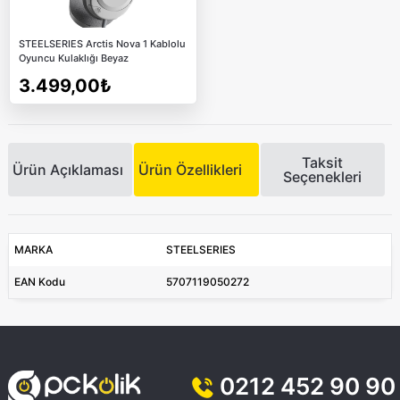
STEELSERIES Arctis Nova 1 Kablolu
Oyuncu Kulaklığı Beyaz
3.499,00₺
Taksit
Ürün Açıklaması
Ürün Özellikleri
Seçenekleri
MARKA
STEELSERIES
EAN Kodu
5707119050272
0212 452 90 90