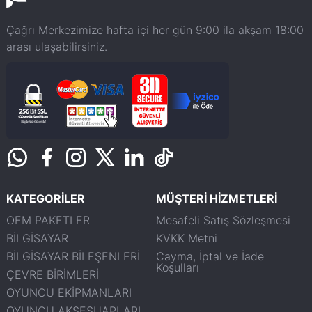
Çağrı Merkezimize hafta içi her gün 9:00 ila akşam 18:00
arası ulaşabilirsiniz.
KATEGORİLER
MÜŞTERİ HİZMETLERİ
OEM PAKETLER
Mesafeli Satış Sözleşmesi
BİLGİSAYAR
KVKK Metni
BİLGİSAYAR BİLEŞENLERİ
Cayma, İptal ve İade
Koşulları
ÇEVRE BİRİMLERİ
OYUNCU EKİPMANLARI
OYUNCU AKSESUARLARI