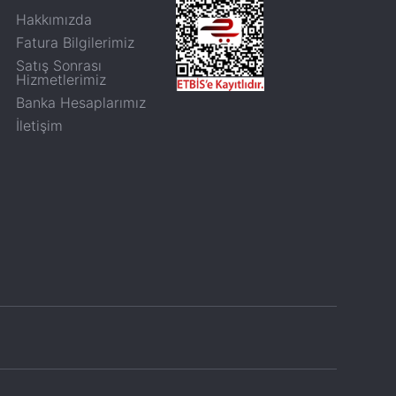
Hakkımızda
Fatura Bilgilerimiz
Satış Sonrası
Hizmetlerimiz
Banka Hesaplarımız
İletişim