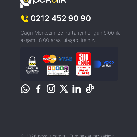
0212 452 90 90
Çağrı Merkezimize hafta içi her gün 9:00 ila
akşam 18:00 arası ulaşabilirsiniz.
© 2026 pckolik.com.tr - Tüm haklarımız saklıdır.