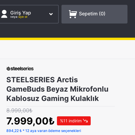
Giriş Yap
Sepetim (
0
)
veya
üye ol
STEELSERIES Arctis
GameBuds Beyaz Mikrofonlu
Kablosuz Gaming Kulaklık
8.999,00₺
7.999,00₺
%11 indirim
894,22 ₺ * 12 aya varan ödeme seçenekleri