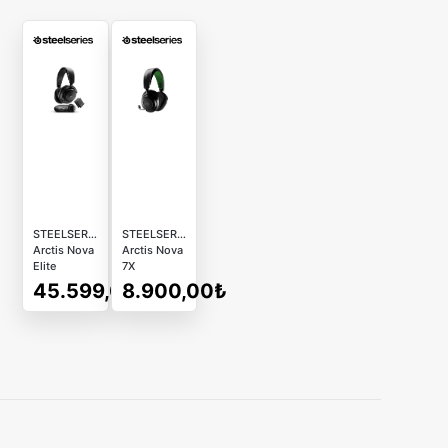
STEELSERIES
STEELSERIES
Arctis Nova
Arctis Nova
Elite
7X
Wireless AI
Kablosuz
45.599,00₺
8.900,00₺
Gürültü
Oyuncu
Önleyici
Kulaklığı -
Mikrofon
Siyah
Siyah
Oyuncu Kulaklığı