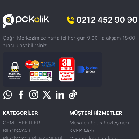
0212 452 90 90
Çağrı Merkezimize hafta içi her gün 9:00 ila akşam 18:00
arası ulaşabilirsiniz.
KATEGORİLER
MÜŞTERİ HİZMETLERİ
OEM PAKETLER
Mesafeli Satış Sözleşmesi
BİLGİSAYAR
KVKK Metni
BİLGİSAYAR BİLEŞENLERİ
Cayma, İptal ve İade