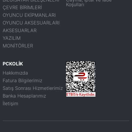
Koşulları
ÇEVRE BİRİMLERİ
OYUNCU EKİPMANLARI
OYUNCU AKSESUARLARI
AKSESUARLAR
YAZILIM
MONİTÖRLER
PCKOLİK
Hakkımızda
Fatura Bilgilerimiz
Satış Sonrası Hizmetlerimiz
Banka Hesaplarımız
İletişim