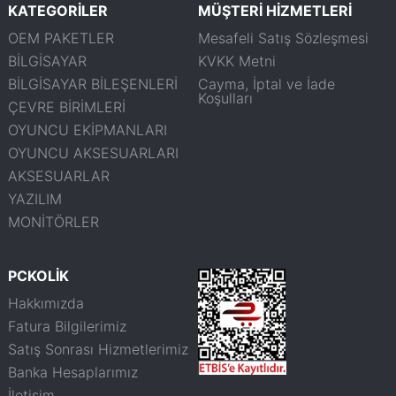
KATEGORİLER
MÜŞTERİ HİZMETLERİ
OEM PAKETLER
Mesafeli Satış Sözleşmesi
BİLGİSAYAR
KVKK Metni
BİLGİSAYAR BİLEŞENLERİ
Cayma, İptal ve İade
Koşulları
ÇEVRE BİRİMLERİ
OYUNCU EKİPMANLARI
OYUNCU AKSESUARLARI
AKSESUARLAR
YAZILIM
MONİTÖRLER
PCKOLİK
Hakkımızda
Fatura Bilgilerimiz
Satış Sonrası Hizmetlerimiz
Banka Hesaplarımız
İletişim