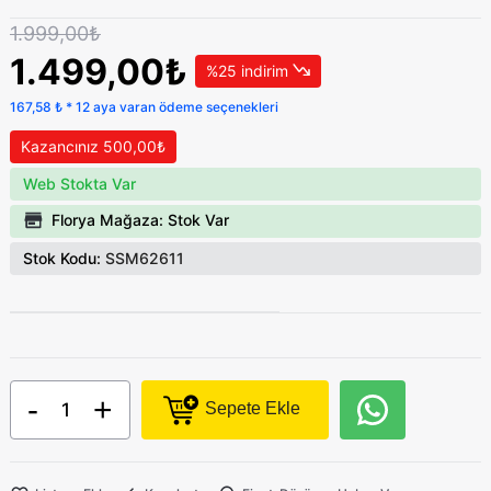
1.999,00₺
1.499,00₺
%25 indirim
167,58 ₺ * 12 aya varan ödeme seçenekleri
Kazancınız 500,00₺
Web Stokta Var
Florya Mağaza: Stok Var
Stok Kodu:
SSM62611
-
+
Sepete Ekle