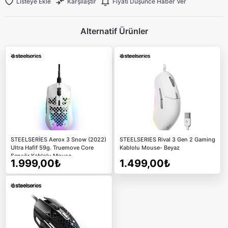
Listeye Ekle
Karşılaştır
Fiyatı Düşünce Haber Ver
Alternatif Ürünler
STEELSERİES Aerox 3 Snow (2022)
STEELSERIES Rival 3 Gen 2 Gaming
Ultra Hafif 59g. Truemove Core
Kablolu Mouse- Beyaz
Sensör Kablolu Mouse
1.999,00₺
1.499,00₺