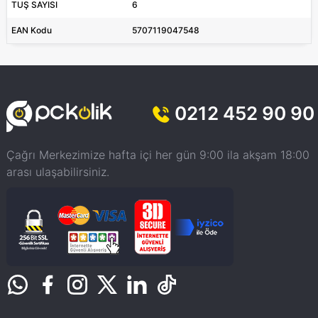
TUŞ SAYISI
6
EAN Kodu
5707119047548
0212 452 90 90
Çağrı Merkezimize hafta içi her gün 9:00 ila akşam 18:00
arası ulaşabilirsiniz.