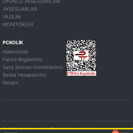
OYUNCU AKSESUARLARI
AKSESUARLAR
YAZILIM
MONİTÖRLER
PCKOLİK
Hakkımızda
Fatura Bilgilerimiz
Satış Sonrası Hizmetlerimiz
Banka Hesaplarımız
İletişim
© 2026 pckolik.com.tr - Tüm haklarımız saklıdır.