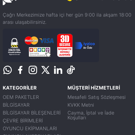
Çağrı Merkezimize hafta içi her gün 9:00 ila akşam 18:00
arası ulaşabilirsiniz.
KATEGORİLER
MÜŞTERİ HİZMETLERİ
OEM PAKETLER
Mesafeli Satış Sözleşmesi
BİLGİSAYAR
KVKK Metni
BİLGİSAYAR BİLEŞENLERİ
Cayma, İptal ve İade
Koşulları
ÇEVRE BİRİMLERİ
OYUNCU EKİPMANLARI