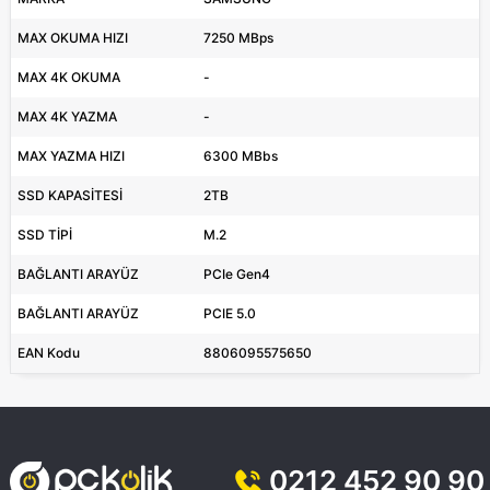
MAX OKUMA HIZI
7250 MBps
MAX 4K OKUMA
-
MAX 4K YAZMA
-
MAX YAZMA HIZI
6300 MBbs
SSD KAPASİTESİ
2TB
SSD TİPİ
M.2
BAĞLANTI ARAYÜZ
PCIe Gen4
BAĞLANTI ARAYÜZ
PCIE 5.0
EAN Kodu
8806095575650
0212 452 90 90