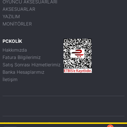
OYUNCU AKSESUARLARI
AKSESUARLAR
YAZILIM
MONİTÖRLER
PCKOLİK
Hakkımızda
Fatura Bilgilerimiz
Satış Sonrası Hizmetlerimiz
Banka Hesaplarımız
İletişim
© 2026 pckolik.com.tr - Tüm haklarımız saklıdır.