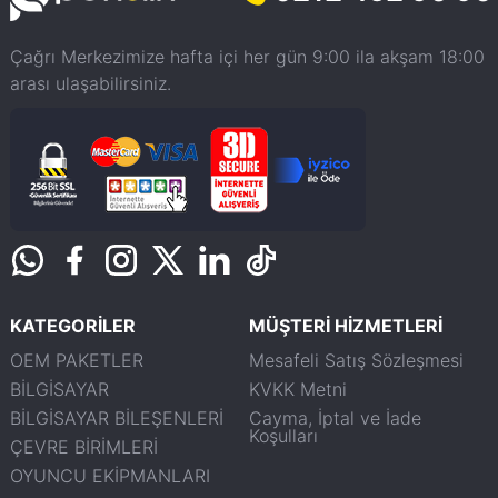
Çağrı Merkezimize hafta içi her gün 9:00 ila akşam 18:00
arası ulaşabilirsiniz.
KATEGORİLER
MÜŞTERİ HİZMETLERİ
OEM PAKETLER
Mesafeli Satış Sözleşmesi
BİLGİSAYAR
KVKK Metni
BİLGİSAYAR BİLEŞENLERİ
Cayma, İptal ve İade
Koşulları
ÇEVRE BİRİMLERİ
OYUNCU EKİPMANLARI