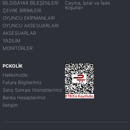
BİLGİSAYAR BİLEŞENLERİ
Cayma, İptal ve İade
Koşulları
ÇEVRE BİRİMLERİ
OYUNCU EKİPMANLARI
OYUNCU AKSESUARLARI
AKSESUARLAR
YAZILIM
MONİTÖRLER
PCKOLİK
Hakkımızda
Fatura Bilgilerimiz
Satış Sonrası Hizmetlerimiz
Banka Hesaplarımız
İletişim