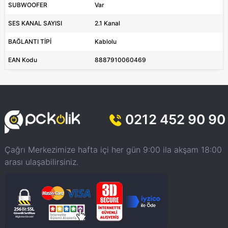
SUBWOOFER
Var
SES KANAL SAYISI
2.1 Kanal
BAĞLANTI TİPİ
Kablolu
EAN Kodu
8887910060469
0212 452 90 90
Çağrı Merkezimize hafta içi her gün 9:00 ila akşam 18:00
arası ulaşabilirsiniz.