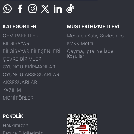
KATEGORİLER
MÜŞTERİ HİZMETLERİ
OEM PAKETLER
Mesafeli Satış Sözleşmesi
BİLGİSAYAR
KVKK Metni
BİLGİSAYAR BİLEŞENLERİ
Cayma, İptal ve İade
Koşulları
ÇEVRE BİRİMLERİ
OYUNCU EKİPMANLARI
OYUNCU AKSESUARLARI
AKSESUARLAR
YAZILIM
MONİTÖRLER
PCKOLİK
Hakkımızda
Fatura Bilgilerimiz